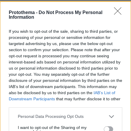
πριν 3 λεπτά
Γιατί τα ταξίδια είναι ένας από τους καλύτερους
Protothema -
Do Not Process My Personal
τρόπους για να κάνουμε νέες φιλίες
Information
πριν 3 λεπτά
If you wish to opt-out of the sale, sharing to third parties, or
Η επιστήμη πίσω από το τέλειο μπριάμ
processing of your personal or sensitive information for
πριν 6 λεπτά
targeted advertising by us, please use the below opt-out
Προήχθη σε Αστυνόμο Α' η Κωνσταντία Δημογλίδου
section to confirm your selection. Please note that after your
opt-out request is processed you may continue seeing
πριν 11 λεπτά
interest-based ads based on personal information utilized by
Μη χάσετε το ΘΕΜΑ που κυκλοφορεί
us or personal information disclosed to third parties prior to
πριν 12 λεπτά
your opt-out. You may separately opt-out of the further
Σοκαριστικό βίντεο: Η στιγμή που ο 14χρονος ανοίγει
disclosure of your personal information by third parties on the
πυρ και σκορπάει τον θάνατο σε σχολείο στη Ταϊλάνδη
IAB’s list of downstream participants. This information may
also be disclosed by us to third parties on the
IAB’s List of
πριν 18 λεπτά
Γυναίκες που άλλαξαν ζωή: «Γιατί άφησα την Αθήνα για
Downstream Participants
that may further disclose it to other
την επαρχία»
third parties.
πριν 19 λεπτά
Please note that this website/app uses one or more Google
Personal Data Processing Opt Outs
Δύο σχολεία της Λέρου αλλάζουν όψη με δωρεά αγάπης
services and may gather and store information including but
για τα παιδιά
not limited to your visit or usage behaviour. You may click to
I want to opt-out of the Sharing of my