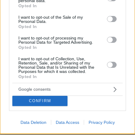
personal data.
grant or deny consent to Google and its third-party tags to
πριν 31 λεπτά
Opted In
use your data for below specified purposes in below Google
Λένα Παπαληγούρα για τον σύζυγό της: Δεν με είχα
consent section.
φανταστεί με έναν άνθρωπο τόσα χρόνια, ο γάμος είναι
I want to opt-out of the Sale of my
Personal Data.
πολύ καλύτερος απ’ ό,τι περίμενα
Opted In
πριν 32 λεπτά
Τι θα συμβεί αν πίνουμε ένα σφηνάκι ελαιόλαδο κάθε
I want to opt-out of processing my
Personal Data for Targeted Advertising.
μέρα – Απαντά η Λίνσει που το δοκίμασε για 2
Opted In
εβδομάδες
I want to opt-out of Collection, Use,
πριν 33 λεπτά
Retention, Sale, and/or Sharing of my
Δεκαπέντε ταινίες που δεν μπορούμε να σταματήσουμε
Personal Data that Is Unrelated with the
Purposes for which it was collected.
να βλέπουμε ξανά και ξανά
Opted In
Google consents
ΔΕΙΤΕ ΟΛΕΣ ΤΙΣ ΕΙΔΗΣΕΙΣ
CONFIRM
ΤΑ ΠΙΟ ΔΗΜΟΦΙΛΗ
Data Deletion
Data Access
Privacy Policy