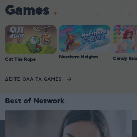
Games
Northern Heights
Candy Bub
Cut The Rope
ΔΕΙΤΕ ΟΛΑ ΤΑ GAMES
Best of Network