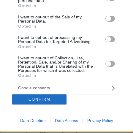
personal data.
ΡΟΗ ΕΙΔΗΣΕΩΝ
grant or deny consent to Google and its third-party tags to
Opted In
use your data for below specified purposes in below Google
Ειδήσεις
Δημοφιλή
Σχολιασμένα
consent section.
I want to opt-out of the Sale of my
Personal Data.
Opted In
πριν 23 λεπτά
Μαζικός γάμος 1.500 ζευγαριών στη Νιγηρία
I want to opt-out of processing my
Personal Data for Targeted Advertising.
09.08.2026, 03:05
Opted In
Τουλάχιστον τρεις νεκροί και πολλοί τραυματίες
εξαιτίας ρωσικών πληγμάτων στην Ουκρανία
I want to opt-out of Collection, Use,
Retention, Sale, and/or Sharing of my
09.08.2026, 02:46
Personal Data that Is Unrelated with the
Συναγερμός στην Έδεσσα για την εξαφάνιση 31χρονου
Purposes for which it was collected.
Opted In
09.08.2026, 02:08
«Δώρο» 1 δισ. δολαρίων στη Κολομβία από τις ΗΠΑ
Google consents
μετά την ορκωμοσία του νέου τραμπικού προέδρου
CONFIRM
09.08.2026, 01:31
Τουλάχιστον 22 νεκροί κατά τη σύγκρουση δύο
λεωφορείων στον Νίγηρα
Data Deletion
Data Access
Privacy Policy
09.08.2026, 01:00
7 ηπειρώτικες πίτες: Φτιάχνουμε πλασίντα, κοθρόπιτα,