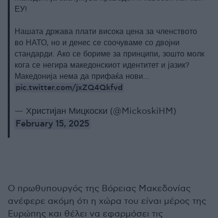
ЕУ!
Нашата држава плати висока цена за членството
во НАТО, но и денес се соочуваме со двојни
стандарди. Ако се бориме за принципи, зошто молк
кога се негира македонскиот идентитет и јазик?
Македонија нема да прифаќа нови…
pic.twitter.com/jxZQ4Qkfvd
— Христијан Мицкоски (@MickoskiHM)
February 15, 2025
Ο πρωθυπουργός της Βόρειας Μακεδονίας
ανέφερε ακόμη ότι η χώρα του είναι μέρος της
Ευρώπης και θέλει να εφαρμόσει τις