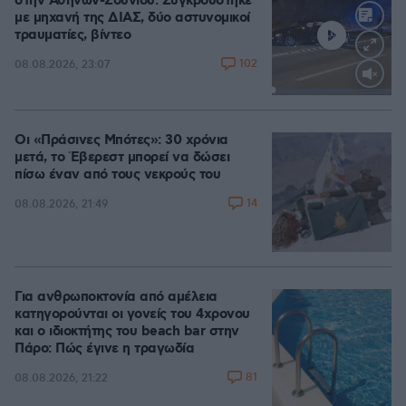
στην Αθηνών-Σουνίου: Συγκρούστηκε
με μηχανή της ΔΙΑΣ, δύο αστυνομικοί
τραυματίες, βίντεο
102
08.08.2026, 23:07
Loaded
:
100.00%
Οι «Πράσινες Μπότες»: 30 χρόνια
μετά, το Έβερεστ μπορεί να δώσει
πίσω έναν από τους νεκρούς του
14
08.08.2026, 21:49
Για ανθρωποκτονία από αμέλεια
κατηγορούνται οι γονείς του 4χρονου
και ο ιδιοκτήτης του beach bar στην
Πάρο: Πώς έγινε η τραγωδία
81
08.08.2026, 21:22