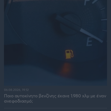
06.08.2026, 19:12
Ποιο αυτοκίνητο βενζίνης έκανε 1.980 χλμ με έναν
ανεφοδιασμό;