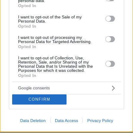
personal data.
grant or deny consent to Google and its third-party tags to
11.12.2024, 20:32
Opted In
use your data for below specified purposes in below Google
Αν υπήρχε ίχνος δικαιοσύνης στον κόσμο,τα χρήματα
consent section.
I want to opt-out of the Sale of my
θα έπρεπε να τα δώσουν οι Εβραίοι που νέμονται τον
Personal Data.
πλούτο της παλαιστινιακής γης εδώ και 60 χρόνια με
Opted In
αποκορύφωμα την εκθεμελιωση της τον τελευταίο
χρόνο.Συγκεντρωνουν οι Ισραηλινοί όλο και
I want to opt-out of processing my
Personal Data for Targeted Advertising.
περισσότερο πλούτο αλλά και την αντιστοιχη σιχασια
Opted In
των πολιτισμένων ανθρώπων.(Εκτός από αυτούς που
έχουν κοινά συμφέροντα).
I want to opt-out of Collection, Use,
Retention, Sale, and/or Sharing of my
ΑΠΑΝΤΗΣΗ
Personal Data that Is Unrelated with the
Purposes for which it was collected.
Opted In
jimakos
Google consents
11.12.2024, 20:22
Να γινουν σωληνες για ρουκετες? οχι να πανε αλλου
CONFIRM
ΑΠΑΝΤΗΣΗ
Data Deletion
Data Access
Privacy Policy
Ανοικοδόμηση πως;
11.12.2024, 20:17