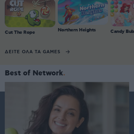
Northern Heights
Candy Bub
Cut The Rope
ΔΕΙΤΕ ΟΛΑ ΤΑ GAMES
Best of Network