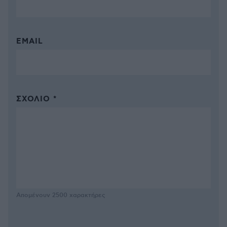
EMAIL
ΣΧΌΛΙΟ *
Απομένουν
2500
χαρακτήρες