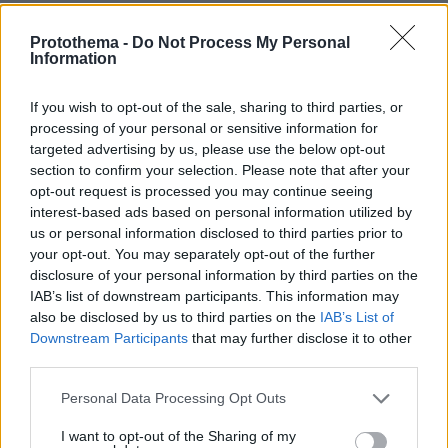
Γιαννα
Protothema -
Do Not Process My Personal
Information
11.12.2024, 21:40
Να τα πληρωσουν αυτοι που τα εσπαγαν. Που ειχαν
If you wish to opt-out of the sale, sharing to third parties, or
ωφελος. Οχι εμεις.
processing of your personal or sensitive information for
ΑΠΑΝΤΗΣΗ
targeted advertising by us, please use the below opt-out
section to confirm your selection. Please note that after your
opt-out request is processed you may continue seeing
interest-based ads based on personal information utilized by
us or personal information disclosed to third parties prior to
Vasileios
your opt-out. You may separately opt-out of the further
11.12.2024, 21:34
disclosure of your personal information by third parties on the
Αίσχος. Να γίνουν λεφτά για περισσότερα λαγούμια;;
IAB’s list of downstream participants. This information may
Οι παλαιστίνιοι πήραν, ας τα πρόσεχαν! Να πάνε
also be disclosed by us to third parties on the
IAB’s List of
άλλου, υπάρχουν πραγματικά δυστυχισμένοι
Downstream Participants
that may further disclose it to other
άνθρωποι στην Αφρική ή στην Ινδία ακόμα.
third parties.
ΑΠΑΝΤΗΣΗ
Please note that this website/app uses one or more Google
Personal Data Processing Opt Outs
services and may gather and store information including but
not limited to your visit or usage behaviour. You may click to
I want to opt-out of the Sharing of my
cv