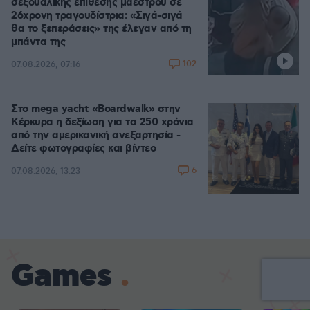
σεξουαλικής επίθεσης μαέστρου σε
26χρονη τραγουδίστρια: «Σιγά-σιγά
θα το ξεπεράσεις» της έλεγαν από τη
μπάντα της
102
07.08.2026, 07:16
Στο mega yacht «Boardwalk» στην
Κέρκυρα η δεξίωση για τα 250 χρόνια
από την αμερικανική ανεξαρτησία -
Δείτε φωτογραφίες και βίντεο
6
07.08.2026, 13:23
Games