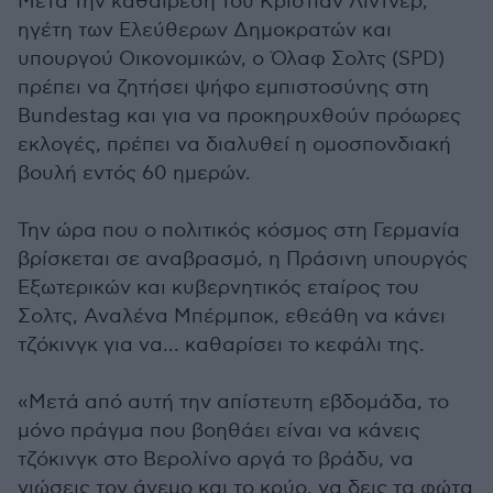
Μετά την καθαίρεση του Kριστιάν Λίντνερ,
ηγέτη των Ελεύθερων Δημοκρατών και
υπουργού Οικονομικών, ο Όλαφ Σολτς (SPD)
πρέπει να ζητήσει ψήφο εμπιστοσύνης στη
Bundestag και για να προκηρυχθούν πρόωρες
εκλογές, πρέπει να διαλυθεί η ομοσπονδιακή
βουλή εντός 60 ημερών.
Την ώρα που ο πολιτικός κόσμος στη Γερμανία
βρίσκεται σε αναβρασμό, η Πράσινη υπουργός
Εξωτερικών και κυβερνητικός εταίρος του
Σολτς, Αναλένα Μπέρμποκ, εθεάθη να κάνει
τζόκινγκ για να... καθαρίσει το κεφάλι της.
«Μετά από αυτή την απίστευτη εβδομάδα, το
μόνο πράγμα που βοηθάει είναι να κάνεις
τζόκινγκ στο Βερολίνο αργά το βράδυ, να
νιώσεις τον άνεμο και το κρύο, να δεις τα φώτα