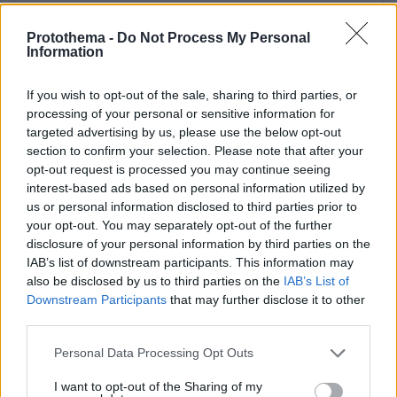
View this post on Instagram
Protothema -
Do Not Process My Personal
Information
If you wish to opt-out of the sale, sharing to third parties, or
processing of your personal or sensitive information for
targeted advertising by us, please use the below opt-out
section to confirm your selection. Please note that after your
opt-out request is processed you may continue seeing
interest-based ads based on personal information utilized by
us or personal information disclosed to third parties prior to
your opt-out. You may separately opt-out of the further
A post shared by Annalena Baerbock (@abaerbock)
disclosure of your personal information by third parties on the
IAB’s list of downstream participants. This information may
also be disclosed by us to third parties on the
IAB’s List of
Ειδήσεις σήμερα:
Downstream Participants
that may further disclose it to other
third parties.
Μπλόκο σε αντιπλημμυρικό έργο στην Αττική
Please note that this website/app uses one or more Google
Personal Data Processing Opt Outs
λόγω του αττικόψαρου - Τι είπε ο Νίκος
services and may gather and store information including but
Ταχιάος
not limited to your visit or usage behaviour. You may click to
I want to opt-out of the Sharing of my