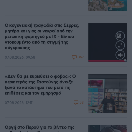
Οικογενειακή τραγωδία στις Σέρρες,
μητέρα και γιος οι νεκροί από την
μετωπική φορτηγού με ΙΧ - Βίντεο
ντοκουμέντο από τη στιγμή της
σύγκρουσης
367
07.08.2026, 09:58
Loaded
:
100.00%
«Δεν θα με κυριεύσει ο φόβος»: Ο
περιπτεράς της Γαστούνης άνοιξε
ξανά το κατάστημά του μετά τις
επιθέσεις και τον εμπρησμό
53
07.08.2026, 12:51
Οργή στο Περού για το βίντεο της