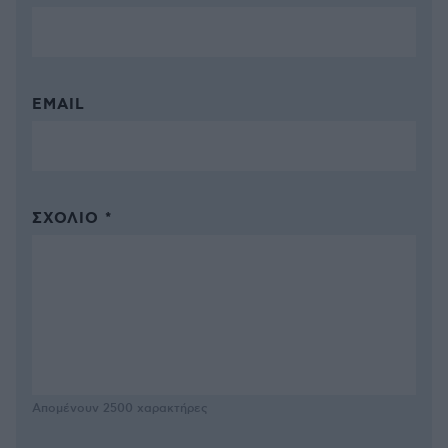
EMAIL
ΣΧΌΛΙΟ *
Απομένουν
2500
χαρακτήρες