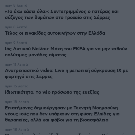
πριν 8 λεπτά
«Τα έχω χάσει όλα»: Συντετριμμένος ο πατέρας και
σύζυγος των θυμάτων στο τροχαίο στις Σέρρες
πριν 8 λεπτά
Τέλος οι πινακίδες αυτοκινήτων στην Ελλάδα
πριν 9 λεπτά
Ιός Δυτικού Νείλου: Μάχη του ΕΚΕΑ για να μην χαθούν
πολύτιμες μονάδες αίματος
πριν 11 λεπτά
Ανατριχιαστικό video: Live η μετωπική σύγκρουση ΙΧ με
φορτηγό στις Σέρρες
πριν 15 λεπτά
Ιδιωτικότητα, το νέο πρόσωπο της ευεξίας
πριν 18 λεπτά
Επιστήμονες δημιούργησαν με Τεχνητή Νοημοσύνη
νέους ιούς που δεν υπάρχουν στη φύση: Ελπίδες για
θεραπείες, αλλά και φόβοι για τη βιοασφάλεια
πριν 18 λεπτά