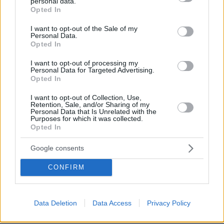
personal data.
grant or deny consent to Google and its third-party tags to
Opted In
use your data for below specified purposes in below Google
Σάλος με τη Mattel - Τύπωσε κατά λάθος έναν
consent section.
I want to opt-out of the Sale of my
ιστότοπο πορνό στη συσκευασία της κούκλας
Personal Data.
Wicked
Opted In
I want to opt-out of processing my
Παραιτήθηκαν από τις θέσεις τους στην ΚΟ
Personal Data for Targeted Advertising.
Opted In
του ΣΥΡΙΖΑ Θεοδώρα Τζάκρη και Θάνος
Μωραΐτης
I want to opt-out of Collection, Use,
Retention, Sale, and/or Sharing of my
Personal Data that Is Unrelated with the
Purposes for which it was collected.
Opted In
protothema.gr στο Google News
Ακολουθήστε το
και μάθετε πρώτοι όλες τις ειδήσεις
Google consents
Ειδήσεις
Δείτε όλες τις τελευταίες
από την Ελλάδα
CONFIRM
και τον Κόσμο, τη στιγμή που συμβαίνουν, στο
Protothema.gr
Data Deletion
Data Access
Privacy Policy
Σχετικά Άρθρα