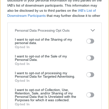
disclosure of your personal information by third parties on the
IAB’s list of downstream participants. This information may
also be disclosed by us to third parties on the
IAB’s List of
Downstream Participants
that may further disclose it to other
third parties.
Please note that this website/app uses one or more Google
Personal Data Processing Opt Outs
services and may gather and store information including but
not limited to your visit or usage behaviour. You may click to
I want to opt-out of the Sharing of my
personal data.
grant or deny consent to Google and its third-party tags to
Opted In
use your data for below specified purposes in below Google
consent section.
I want to opt-out of the Sale of my
Personal Data.
Opted In
I want to opt-out of processing my
Personal Data for Targeted Advertising.
Opted In
I want to opt-out of Collection, Use,
Retention, Sale, and/or Sharing of my
Personal Data that Is Unrelated with the
Purposes for which it was collected.
4
27.12.2024, 12:38
Opted In
Ο πρόεδρος Στάινμαϊερ διέλυσε το κοινοβούλιο και