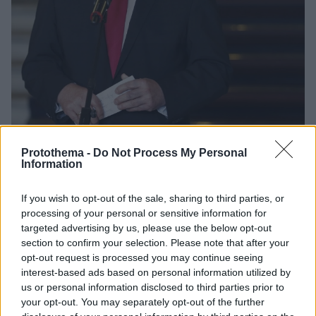
Protothema -
Do Not Process My Personal
Information
2
14.07.2025, 02:27
Επαναφορά της υποχρεωτικής στράτευσης ζητά ο
If you wish to opt-out of the sale, sharing to third parties, or
Σταϊνμάιερ - «Στην Ευρώπη μαίνεται πραγματικός
processing of your personal or sensitive information for
πόλεμος»
targeted advertising by us, please use the below opt-out
Η Γερμανία πρέπει να βγάλει τα δικά της
section to confirm your selection. Please note that after your
συμπεράσματα από την επίθεση της Ρωσίας εναντίον
opt-out request is processed you may continue seeing
της Ουκρανίας, τόνισε σε συνέντευξή του
interest-based ads based on personal information utilized by
us or personal information disclosed to third parties prior to
your opt-out. You may separately opt-out of the further