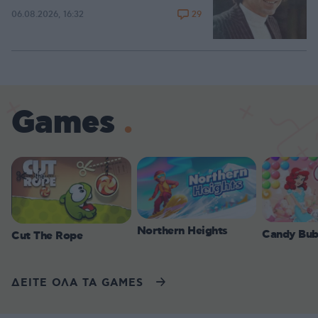
29
06.08.2026, 16:32
Games
Northern Heights
Candy Bub
Cut The Rope
ΔΕΙΤΕ ΟΛΑ ΤΑ GAMES