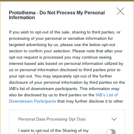
γράφεις.Αιντα λασπολογοι .
ΑΠΑΝΤΗΣΗ
Protothema -
Do Not Process My Personal
Information
ANNA
If you wish to opt-out of the sale, sharing to third parties, or
11.11.2024, 14:33
processing of your personal or sensitive information for
ΠΑΝΤΑ ΓΚΑΦΕΣ ΚΑΤΑΛΑΘΟΣ ΚΑΙ ΕΣΕΙΣ ΝΑ ΤΟ
targeted advertising by us, please use the below opt-out
ΣΤΗΡΙΖΕΤΕ.ΣΕ ΜΙΑ ΕΣΤΩ ΜΙΑ ΧΡΙΣΤΙΑΝΙΚΗ ΣΕΛΙΔΑ
section to confirm your selection. Please note that after your
ΔΕΝ ΕΓΙΝΕ ΓΚΑΦΑ ΠΟΤΕ.
opt-out request is processed you may continue seeing
interest-based ads based on personal information utilized by
ΑΠΑΝΤΗΣΗ
us or personal information disclosed to third parties prior to
your opt-out. You may separately opt-out of the further
εγω
disclosure of your personal information by third parties on the
11.11.2024, 15:37
IAB’s list of downstream participants. This information may
ΤΑ λαθη εγιναν στην μονη αββακουμ και
also be disclosed by us to third parties on the
IAB’s List of
εσφιγμενου ατιστοιχα με μικρα αγορακια και τα
Downstream Participants
that may further disclose it to other
παπαδιαρια αναμεταξυτονε..αμην!
third parties.
ΑΠΑΝΤΗΣΗ
Please note that this website/app uses one or more Google
Personal Data Processing Opt Outs
services and may gather and store information including but
ααα
not limited to your visit or usage behaviour. You may click to
I want to opt-out of the Sharing of my