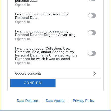
personal data.
grant or deny consent to Google and its third-party tags to
11.11.2024, 16:59
Opted In
use your data for below specified purposes in below Google
Και ενα τραγος στην κιβωτο πως την λεγανε εκει
consent section.
να δεις
I want to opt-out of the Sale of my
Personal Data.
ΑΠΑΝΤΗΣΗ
Opted In
I want to opt-out of processing my
ωχ
Personal Data for Targeted Advertising.
Opted In
11.11.2024, 14:19
το σιγουρο ειναι πως καποιοι θα χασουν την δουλεια
I want to opt-out of Collection, Use,
τους
Retention, Sale, and/or Sharing of my
Personal Data that Is Unrelated with the
ΑΠΑΝΤΗΣΗ
Purposes for which it was collected.
Opted In
Μαρτέλης
Google consents
11.11.2024, 13:57
CONFIRM
Κρατήστε άθικτη την κούκλα με τη συσκευασία και
σε 10-20 χρόνια θα την πουλήσετε με πολύ καλό
κέρδος σε συλλέκτες που θα ψάχνουν αυτή την
"ειδική έκδοση".
Data Deletion
Data Access
Privacy Policy
ΑΠΑΝΤΗΣΗ