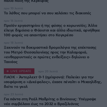
παλιά πόλη της Κέρκυρας
πριν 10 λεπτά
Το λάθος που μπορεί να σου χαλάσει τις διακοπές
πριν 16 λεπτά
Προϊόν εργαστηρίου ή της φύσης ο κορωνοϊός; Άλλα
έλεγε δημόσια ο Φάουτσι και άλλα ιδιωτικά, αρνήθηκε
100 φορές να απαντήσει στο Κογκρέσο
πριν 18 λεπτά
Ξεκινούν τα δοκιμαστικά δρομολόγια της επέκτασης
του Μετρό Θεσσαλονίκης προς την Καλαμαριά,
«ενθαρρυντικές οι πρώτες ενδείξεις» δηλώνει ο
Ταχιάος
LIVE UPDATE
πριν 20 λεπτά
ΠΑΟΚ - Άντερλεχτ 0-1 (ημίχρονο): Παλεύει για την
ισοφάριση ο «Δικέφαλος», έχασε πέναλτι ο Μιχαηλίδης,
πριν 23 λεπτά
Για πάντα στη Ρεάλ Μαδρίτης ο Βινίσιους: Yπέγραψε
νέο συμβόλαιο έως το 2032 ο Βραζιλιάνος