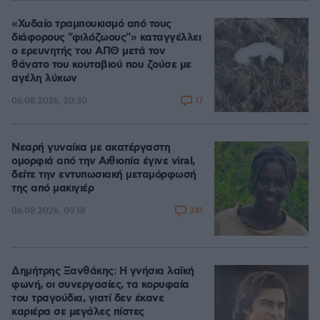
«Χυδαίο τραμπουκισμό από τους
διάφορους "φιλόζωους"» καταγγέλλει
ο ερευνητής του ΑΠΘ μετά τον
θάνατο του κουταβιού που ζούσε με
αγέλη λύκων
17
06.08.2026, 20:30
Νεαρή γυναίκα με ακατέργαστη
ομορφιά από την Αιθιοπία έγινε viral,
δείτε την εντυπωσιακή μεταμόρφωσή
της από μακιγιέρ
341
06.08.2026, 09:18
Δημήτρης Ξανθάκης: Η γνήσια λαϊκή
φωνή, οι συνεργασίες, τα κορυφαία
του τραγούδια, γιατί δεν έκανε
καριέρα σε μεγάλες πίστες