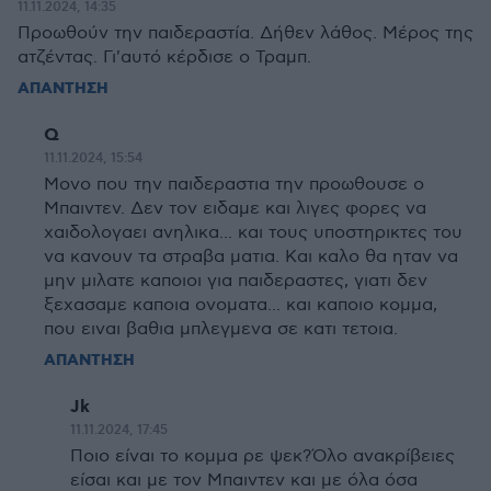
11.11.2024, 14:35
Προωθούν την παιδεραστία. Δήθεν λάθος. Μέρος της
ατζέντας. Γι'αυτό κέρδισε ο Τραμπ.
ΑΠΑΝΤΗΣΗ
Q
11.11.2024, 15:54
Μονο που την παιδεραστια την προωθουσε ο
Μπαιντεν. Δεν τον ειδαμε και λιγες φορες να
χαιδολογαει ανηλικα... και τους υποστηρικτες του
να κανουν τα στραβα ματια. Και καλο θα ηταν να
μην μιλατε καποιοι για παιδεραστες, γιατι δεν
ξεχασαμε καποια ονοματα... και καποιο κομμα,
που ειναι βαθια μπλεγμενα σε κατι τετοια.
ΑΠΑΝΤΗΣΗ
Jk
11.11.2024, 17:45
Ποιο είναι το κομμα ρε ψεκ?Όλο ανακρίβειες
είσαι και με τον Μπαιντεν και με όλα όσα