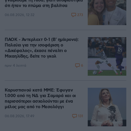
γνωρίσαμε τη Λίσα, γιατί υποψιάστηκα
ότι ήταν το πτώμα στη βαλίτσα
273
06.08.2026, 12:32
ΠΑΟΚ - Άντερλεχτ 0-1 (Β' ημίχρονο):
Παλεύει για την ισοφάριση ο
«Δικέφαλος», έχασε πέναλτι ο
Μιχαηλίδης, δείτε το γκολ
6
πριν 4 λεπτά
Καρυστιανού κατά ΜΜΕ: Έφυγαν
1.000 από τη ΝΔ για Σαμαρά και οι
περισσότεροι ασχολούνται με ένα
μέλος μας από το Μεσολόγγι
131
06.08.2026, 17:49