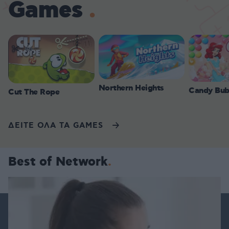
Games
Northern Heights
Candy Bub
Cut The Rope
ΔΕΙΤΕ ΟΛΑ ΤΑ GAMES
Best of Network