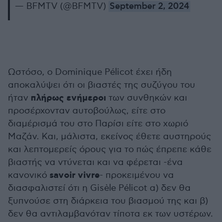
— BFMTV (@BFMTV)
September 2, 2024
Ωστόσο, ο Dominique Pélicot έχει ήδη
αποκαλύψει ότι οι βιαστές της συζύγου του
πλήρως ενήμεροι
ήταν
των συνθηκών και
προσέρχονταν αυτοβούλως, είτε στο
διαμέρισμά του στο Παρίσι είτε στο χωριό
Μαζάν. Και, μάλιστα, εκείνος έθετε αυστηρούς
και λεπτομερείς όρους για το πώς έπρεπε κάθε
βιαστής να ντύνεται και να φέρεται -ένα
savoir vivre
κανονικό
- προκειμένου να
διασφαλιστεί ότι η Gisèle Pélicot α) δεν θα
ξυπνούσε στη διάρκεια του βιασμού της και β)
δεν θα αντιλαμβανόταν τίποτα εκ των υστέρων.