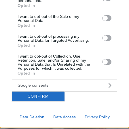
personal data.
grant or deny consent to Google and its third-party tags to
Opted In
use your data for below specified purposes in below Google
consent section.
I want to opt-out of the Sale of my
Personal Data.
Opted In
I want to opt-out of processing my
Personal Data for Targeted Advertising.
Opted In
I want to opt-out of Collection, Use,
Retention, Sale, and/or Sharing of my
Personal Data that Is Unrelated with the
Purposes for which it was collected.
Opted In
03.09.2024, 11:59
Google consents
Η δίκη που σοκάρει τη Γαλλία: Η Gisele έφτασε ένα βήμα
πριν την αυτοκτονία όταν έμαθε για τους βιασμούς από τον
σύζυγό της και τους 51 άνδρες
CONFIRM
Thema Insights
Data Deletion
Data Access
Privacy Policy