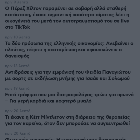
πριν 9 λεπτά
Ο Πέρεζ Χίλτον παραμένει σε σοβαρή αλλά σταθερή
κατάσταση, έχασε σημαντική ποσότητα αίματος λέει η
οικογένειά του μετά τον αυτοτραυματισμό του σε live
στο TikTok
πριν 10 λεπτά
Τα δύο πρόσωπα της ελληνικής οικονομίας: Aνεβαίνει ο
πλούτος, πέφτει η αποταμίευση και «φουσκώνει» ο
δανεισμός
πριν 13 λεπτά
Αντιδράσεις για την εμφάνισή του Φειδία Παναγιώτου
με σορτς σε εκδήλωση μνήμης για Ισαάκ και Σολωμού
πριν 19 λεπτά
Επτά τρόφιμα που μια διατροφολόγος τρώει για πρωινό
– Για γερή καρδιά και κοφτερό μυαλό
πριν 20 λεπτά
Τι έκανε η Κέιτ Μίντλετον στη διάρκεια της θεραπείας
για τον καρκίνο, όταν δεν μπορούσε να συγκεντρωθεί
πριν 20 λεπτά
Φωτεινές επιγραφές: Η επιστροφή μιας διαχρονικής