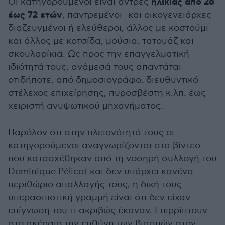
ηλικίας από 26
Οι κατηγορούμενοι είναι άντρες
έως 72 ετών
, παντρεμένοι -και οικογενειάρχες-
διαζευγμένοι ή ελεύθεροι, άλλος με κοστούμι
και άλλος με κοτσίδα, μούσια, τατουάζ και
σκουλαρίκια. Ως προς την επαγγελματική
ιδιότητά τους, ανάμεσά τους απαντάται
οτιδήποτε, από δημοσιογράφο, διευθυντικό
στέλεχος επιχείρησης, πυροσβέστη κ.λπ. έως
χειριστή ανυψωτικού μηχανήματος.
Παρόλον ότι στην πλειονότητά τους οι
κατηγορούμενοι αναγνωρίζονται στα βίντεο
που κατασχέθηκαν από τη νοσηρή συλλογή του
Dominique Pélicot και δεν υπάρχει κανένα
περιθώριο απαλλαγής τους, η δική τους
υπερασπιστική γραμμή είναι ότι δεν είχαν
επίγνωση του τι ακριβώς έκαναν. Επιρρίπτουν
στο ακέραιο την ευθύνη των βιασμών στον