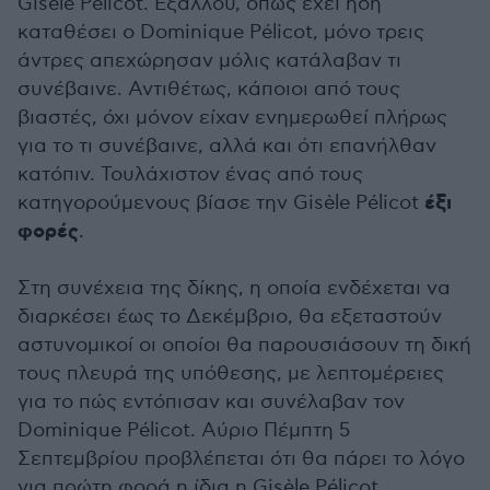
Gisèle Pélicot. Εξάλλου, όπως έχει ήδη
καταθέσει ο Dominique Pélicot, μόνο τρεις
άντρες απεχώρησαν μόλις κατάλαβαν τι
συνέβαινε. Αντιθέτως, κάποιοι από τους
βιαστές, όχι μόνον είχαν ενημερωθεί πλήρως
για το τι συνέβαινε, αλλά και ότι επανήλθαν
κατόπιν. Τουλάχιστον ένας από τους
έξι
κατηγορούμενους βίασε την Gisèle Pélicot
φορές
.
Στη συνέχεια της δίκης, η οποία ενδέχεται να
διαρκέσει έως το Δεκέμβριο, θα εξεταστούν
αστυνομικοί οι οποίοι θα παρουσιάσουν τη δική
τους πλευρά της υπόθεσης, με λεπτομέρειες
για το πώς εντόπισαν και συνέλαβαν τον
Dominique Pélicot. Αύριο Πέμπτη 5
Σεπτεμβρίου προβλέπεται ότι θα πάρει το λόγο
για πρώτη φορά η ίδια η Gisèle Pélicot.