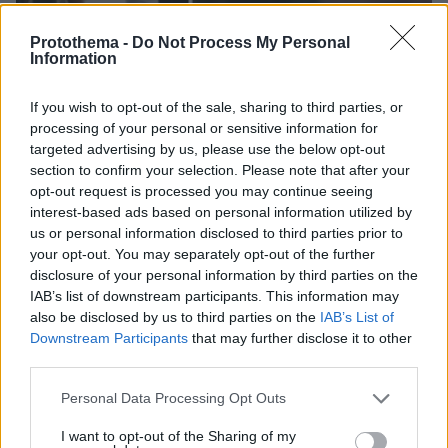
Protothema -
Do Not Process My Personal
Information
If you wish to opt-out of the sale, sharing to third parties, or
processing of your personal or sensitive information for
targeted advertising by us, please use the below opt-out
section to confirm your selection. Please note that after your
opt-out request is processed you may continue seeing
03.09.2024, 16:03
interest-based ads based on personal information utilized by
«Είσαι σαν και εμένα» - Τα αρρωστημένα μηνύματα του
συζύγου της Gisele σε άνδρες που έψαχνε για να τη
us or personal information disclosed to third parties prior to
βιάσουν
your opt-out. You may separately opt-out of the further
disclosure of your personal information by third parties on the
IAB’s list of downstream participants. This information may
also be disclosed by us to third parties on the
IAB’s List of
Downstream Participants
that may further disclose it to other
third parties.
Please note that this website/app uses one or more Google
Personal Data Processing Opt Outs
services and may gather and store information including but
not limited to your visit or usage behaviour. You may click to
I want to opt-out of the Sharing of my