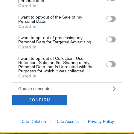
personal data.
grant or deny consent to Google and its third-party tags to
Opted In
use your data for below specified purposes in below Google
consent section.
I want to opt-out of the Sale of my
Personal Data.
Opted In
I want to opt-out of processing my
Personal Data for Targeted Advertising.
Opted In
I want to opt-out of Collection, Use,
Retention, Sale, and/or Sharing of my
Personal Data that Is Unrelated with the
Purposes for which it was collected.
Opted In
06.08.2026, 21:23
Πώς έγινε η τραγωδία με την νεκρή μητέρα στα
Google consents
Μάλια: Βούτηξε για να βοηθήσει τη φίλη της και
πνίγηκε, τα παιδιά φώναζαν για βοήθεια
CONFIRM
Data Deletion
Data Access
Privacy Policy