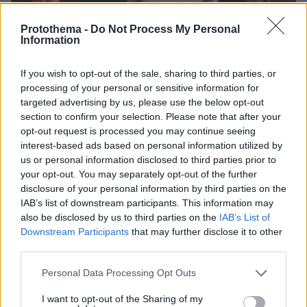
Protothema -
Do Not Process My Personal
Information
If you wish to opt-out of the sale, sharing to third parties, or
processing of your personal or sensitive information for
targeted advertising by us, please use the below opt-out
06.08.2026, 23:17
section to confirm your selection. Please note that after your
Στη ΓΑΔΑ κρατείται η 46χρονη που κατηγορείται
opt-out request is processed you may continue seeing
για την επίθεση στη Marfin, δείτε βίντεο και
interest-based ads based on personal information utilized by
φωτογραφίες
us or personal information disclosed to third parties prior to
your opt-out. You may separately opt-out of the further
disclosure of your personal information by third parties on the
IAB’s list of downstream participants. This information may
also be disclosed by us to third parties on the
IAB’s List of
Downstream Participants
that may further disclose it to other
third parties.
Please note that this website/app uses one or more Google
Personal Data Processing Opt Outs
services and may gather and store information including but
not limited to your visit or usage behaviour. You may click to
I want to opt-out of the Sharing of my