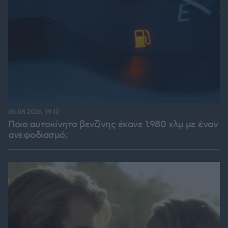
06.08.2026, 19:12
Ποιο αυτοκίνητο βενζίνης έκανε 1.980 χλμ με έναν
ανεφοδιασμό;