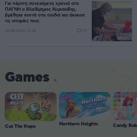
Για πέμπτη συνεχόμενη χρονιά στο
ΠΑΓΝΗ ο Βλαδίμηρος Κυριακίδης,
βρέθηκε κοντά στα παιδιά και άκουσε
τις ιστορίες τους
16
06.08.2026, 17:38
Games
Northern Heights
Candy Bub
Cut The Rope