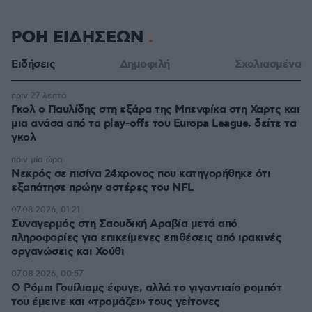
ΡΟΗ ΕΙΔΗΣΕΩΝ
Ειδήσεις
Δημοφιλή
Σχολιασμένα
πριν 27 λεπτά
Γκολ ο Παυλίδης στη εξάρα της Μπενφίκα στη Χαρτς και
μια ανάσα από τα play-offs του Europa League, δείτε τα
γκολ
πριν μία ώρα
Νεκρός σε πισίνα 24χρονος που κατηγορήθηκε ότι
εξαπάτησε πρώην αστέρες του NFL
07.08.2026, 01:21
Συναγερμός στη Σαουδική Αραβία μετά από
πληροφορίες για επικείμενες επιθέσεις από ιρακινές
οργανώσεις και Χούθι
07.08.2026, 00:57
Ο Ρόμπι Γουίλιαμς έφυγε, αλλά το γιγαντιαίο ρομπότ
του έμεινε και «τρομάζει» τους γείτονες