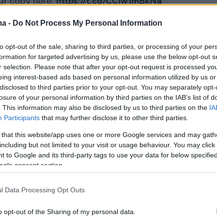
ur copy here:
https://t.co/CCiw1mBkNa
.com/6lyjcYkttV
ma -
Do Not Process My Personal Information
Noem (@KristiNoem)
April 15, 2024
to opt-out of the sale, sharing to third parties, or processing of your per
formation for targeted advertising by us, please use the below opt-out s
r selection. Please note that after your opt-out request is processed y
eing interest-based ads based on personal information utilized by us or
disclosed to third parties prior to your opt-out. You may separately opt-
losure of your personal information by third parties on the IAB’s list of
ν ένα πόιντερ, περίπου 14 μηνών», είπε για το
. This information may also be disclosed by us to third parties on the
IA
σκότωσε επειδή όπως ισχυρίζεται ήταν
Participants
that may further disclose it to other third parties.
και «μη εκπαιδεύσιμος».
 that this website/app uses one or more Google services and may gath
including but not limited to your visit or usage behaviour. You may click 
 to Google and its third-party tags to use your data for below specifi
ogle consent section.
τον Κρίκετ σε ένα κυνήγι για να μάθει από άλ
ά αντ' αυτού κατέστρεψε το κυνήγι καθώς
l Data Processing Opt Outs
 κάποια κοτόπουλα σαν «εκπαιδευμένος
γράφει η κυβερνήτης της Νότιας Ντακότα.
o opt-out of the Sharing of my personal data.