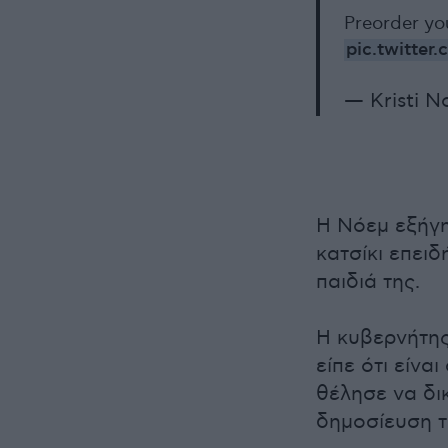
Preorder yo
pic.twitte
— Kristi 
Η Νόεμ εξήγη
κατσίκι επειδ
παιδιά της.
Η κυβερνήτης
είπε ότι είνα
θέλησε να δικ
δημοσίευση τ