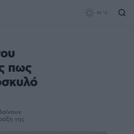
26
°C
του
ης πως
όσκυλό
βαίνουν
ράξη της