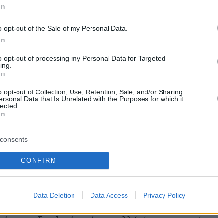
In
ό το σκυλί», συνέχισε η Νόεμ, αποκαλώντας
o opt-out of the Sale of my Personal Data.
επικίνδυνο για όποιον ερχόταν σε επαφή» και
In
ό άχρηστο… ως κυνηγετικό σκυλί».
to opt-out of processing my Personal Data for Targeted
ing.
ιγμή, συνειδητοποίησα ότι έπρεπε να τον
In
o opt-out of Collection, Use, Retention, Sale, and/or Sharing
ersonal Data that Is Unrelated with the Purposes for which it
lected.
In
οία επίσης εκπροσώπησε την πολιτεία της στο
consents
 οκτώ χρόνια, ενώ κατά την περίοδο του
CONFIRM
ήριξε το αντιεμβολιαστικό κίνημα, εξήγησε ότ
 πήρε το όπλο της και οδήγησε τον Κρίκετ σε
Data Deletion
Data Access
Privacy Policy