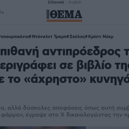
Ελληνικά
English
δα
Ρεπουμπικάνοι
Ντόναλντ Τραμπ
Σκύλος
Κρίστι Νόεμ
πιθανή αντιπρόεδρος 
εριγράφει σε βιβλίο τ
ε το «άχρηστο» κυνηγ
α, αλλά δύσκολες αποφάσεις όπως αυτή συμ
α φάρμα», έγραψε στο Χ δικαιολογώντας την π