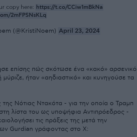
ur copy here:
https://t.co/CCiw1mBkNa
r.com/2mFPSNsKLq
Noem (@KristiNoem)
April 23, 2024
σε επίσης πώς σκότωσε ένα «κακό» αρσενικό
ή μύριζε, ήταν «αηδιαστικό» και κυνηγούσε τα
 της Νότιας Ντακότα - για την οποία ο Τραμπ
ι στη λίστα του ως υποψήφια Αντιπρόεδρος -
αιολογήσει τις πράξεις της μετά την
ων Gurdian γράφοντας στο Χ: