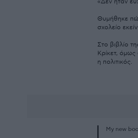
«Δεν ήταν ευχ
Θυμήθηκε πώς
σχολείο εκεί
Στο βιβλίο τ
Κρίκετ, όμως
η πολιτικός.
My new boo