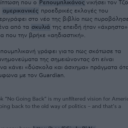
ίπτωση που ο
Ρεπουμπλικάνος
νικήσει τον Τζ
ς
αμερικανικές
προεδρικές εκλογές του
εριγράφει στο νέο της βιβλίο πως πυροβόλησ
ένα από τα
σκυλιά
της επειδή ήταν «άχρηστο»
κα που την βρήκε «αηδιαστική».
πουμπλικανή γράφει για το πως σκότωσε τα
νημονεύματα της σημειώνοντας ότι είναι
 να κάνει «δύσκολα και άσχημα» πράγματα ότ
ύμφωνα με τον Guardian.
 “No Going Back” is my unfiltered vision for Ameri
ing back to the old way of politics – and that’s a