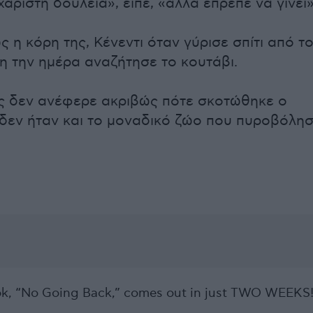
άριστη δουλειά», είπε, «αλλά έπρεπε να γίνει»
 η κόρη της, Κένεντι όταν γύρισε σπίτι από τ
νη την ημέρα αναζήτησε το κουτάβι.
ης δεν ανέφερε ακριβώς πότε σκοτώθηκε ο
 δεν ήταν και το μοναδικό ζώο που πυροβόλη
k, “No Going Back,” comes out in just TWO WEEKS