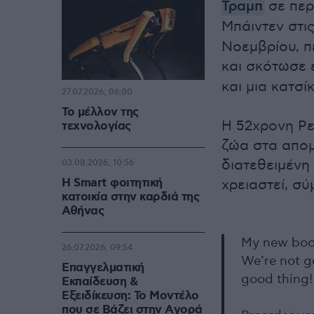
Τραμπ
σε περ
Μπάιντεν στι
Νοεμβρίου, π
και σκότωσε 
και μια κατσί
27.07.2026, 06:00
Το μέλλον της
Η 52χρονη Ρε
τεχνολογίας
ζώα στα απομ
διατεθειμένη
03.08.2026, 10:56
Η Smart φοιτητική
χρειαστεί, σ
κατοικία στην καρδιά της
Αθήνας
My new book
26.07.2026, 09:54
We’re not go
Επαγγελματική
good thing!
Εκπαίδευση &
Εξειδίκευση: Το Mοντέλο
που σε Bάζει στην Aγορά