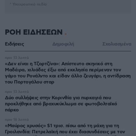
* Υποχρεωτικά πεδία
ΡΟΗ ΕΙΔΗΣΕΩΝ
Ειδήσεις
Δημοφιλή
Σχολιασμένα
πριν 13 λεπτά
«Δεν είναι η Τζορτζίνα»: Απίστευτο σκηνικό στη
Μαδέιρα, χιλιάδες έξω από εκκλησία περίμεναν τον
γάμο του Ρονάλντο και είδαν άλλο ζευγάρι, η αντίδραση
του Πορτογάλου σταρ
πριν 13 λεπτά
Δύο συλλήψεις στην Κορινθία για πυρκαγιά που
προκλήθηκε από βραχυκύκλωμα σε φωτοβολταϊκό
πάρκο
πριν 16 λεπτά
«Μαύρος χρυσός» $1 τρισ. πίσω από τη μάχη για τη
Γροιλανδία: Πετρελαϊκή που έχει διασυνδέσεις με τον