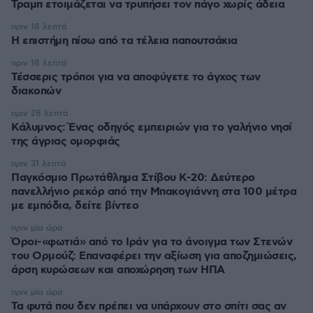
Τραμπ ετοιμάζεται να τρυπήσει τον πάγο χωρίς άδεια
πριν 18 λεπτά
Η επιστήμη πίσω από τα τέλεια παπουτσάκια
πριν 18 λεπτά
Τέσσερις τρόποι για να αποφύγετε το άγχος των
διακοπών
πριν 28 λεπτά
Κάλυμνος: Ένας οδηγός εμπειριών για το γαλήνιο νησί
της άγριας ομορφιάς
πριν 31 λεπτά
Παγκόσμιο Πρωτάθλημα Στίβου Κ-20: Δεύτερο
πανελλήνιο ρεκόρ από την Μπακογιάννη στα 100 μέτρα
με εμπόδια, δείτε βίντεο
πριν μία ώρα
Όροι-«φωτιά» από το Ιράν για το άνοιγμα των Στενών
του Ορμούζ: Επαναφέρει την αξίωση για αποζημιώσεις,
άρση κυρώσεων και αποχώρηση των ΗΠΑ
πριν μία ώρα
Τα φυτά που δεν πρέπει να υπάρχουν στο σπίτι σας αν