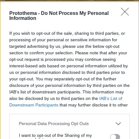
Protothema -
Do Not Process My Personal
Information
If you wish to opt-out of the sale, sharing to third parties, or
processing of your personal or sensitive information for
targeted advertising by us, please use the below opt-out
section to confirm your selection. Please note that after your
opt-out request is processed you may continue seeing
interest-based ads based on personal information utilized by
us or personal information disclosed to third parties prior to
your opt-out. You may separately opt-out of the further
disclosure of your personal information by third parties on the
IAB’s list of downstream participants. This information may
also be disclosed by us to third parties on the
IAB’s List of
08.08.2026, 18:08
Downstream Participants
that may further disclose it to other
Μυστήριο 3.500 ετών στη Σαντορίνη: Ο 15χρονος
third parties.
που δεν πρόλαβε να ξεφύγει από το τσουνάμι
Please note that this website/app uses one or more Google
μπορεί ν' αλλάξει τη χρονολογία της μεγάλης
Personal Data Processing Opt Outs
services and may gather and store information including but
έκρηξης
not limited to your visit or usage behaviour. You may click to
I want to opt-out of the Sharing of my