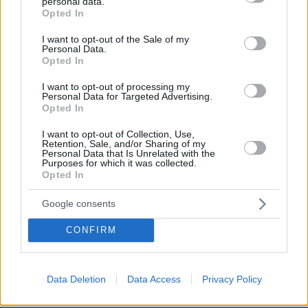
personal data.
grant or deny consent to Google and its third-party tags to
Opted In
use your data for below specified purposes in below Google
consent section.
I want to opt-out of the Sale of my
Personal Data.
Opted In
I want to opt-out of processing my
Personal Data for Targeted Advertising.
Opted In
I want to opt-out of Collection, Use,
Retention, Sale, and/or Sharing of my
Personal Data that Is Unrelated with the
Purposes for which it was collected.
Opted In
Google consents
CONFIRM
Data Deletion
Data Access
Privacy Policy