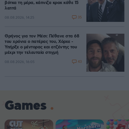
βότκα τη μέρα, κάπνιζα κρακ κάθε 15
λεπτά
35
08.08.2026, 14:25
Θρήνος για τον Μέσι: Πέθανε στα 68
του χρόνια ο πατέρας του, Χόρχε -
Υπήρξε ο μέντορας και ατζέντης του
μέχρι την τελευταία στιγμή
43
08.08.2026, 16:05
Games