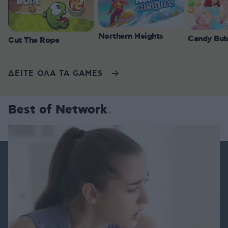
Northern Heights
Candy Bub
Cut The Rope
ΔΕΙΤΕ ΟΛΑ ΤΑ GAMES
Best of Network