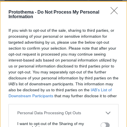
Protothema -
Do Not Process My Personal
Information
If you wish to opt-out of the sale, sharing to third parties, or
processing of your personal or sensitive information for
targeted advertising by us, please use the below opt-out
30.07.2023, 14:35
section to confirm your selection. Please note that after your
Ο Πούτιν «περιμένει» 30 νέα πολεμικά πλοία μέσα στο
2023 προς ενίσχυση του στόλου του Πολεμικού Ναυτικού
opt-out request is processed you may continue seeing
interest-based ads based on personal information utilized by
us or personal information disclosed to third parties prior to
Thema Insights
your opt-out. You may separately opt-out of the further
disclosure of your personal information by third parties on the
IAB’s list of downstream participants. This information may
also be disclosed by us to third parties on the
IAB’s List of
Downstream Participants
that may further disclose it to other
third parties.
Please note that this website/app uses one or more Google
Personal Data Processing Opt Outs
services and may gather and store information including but
not limited to your visit or usage behaviour. You may click to
I want to opt-out of the Sharing of my