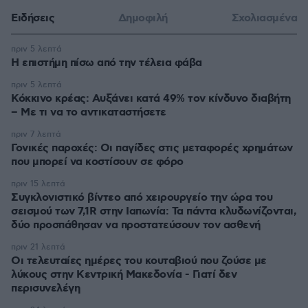
Ειδήσεις
Δημοφιλή
Σχολιασμένα
πριν 5 λεπτά
Η επιστήμη πίσω από την τέλεια φάβα
πριν 5 λεπτά
Κόκκινο κρέας: Αυξάνει κατά 49% τον κίνδυνο διαβήτη
– Με τι να το αντικαταστήσετε
πριν 7 λεπτά
Γονικές παροχές: Οι παγίδες στις μεταφορές χρημάτων
που μπορεί να κοστίσουν σε φόρο
πριν 15 λεπτά
Συγκλονιστικό βίντεο από χειρουργείο την ώρα του
σεισμού των 7,1R στην Ιαπωνία: Τα πάντα κλυδωνίζονται,
δύο προσπάθησαν να προστατεύσουν τον ασθενή
πριν 21 λεπτά
Οι τελευταίες ημέρες του κουταβιού που ζούσε με
λύκους στην Κεντρική Μακεδονία - Γιατί δεν
περισυνελέγη