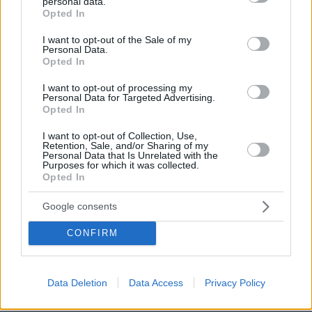
personal data.
grant or deny consent to Google and its third-party tags to
Opted In
use your data for below specified purposes in below Google
consent section.
I want to opt-out of the Sale of my
Personal Data.
Opted In
I want to opt-out of processing my
Personal Data for Targeted Advertising.
Opted In
I want to opt-out of Collection, Use,
Retention, Sale, and/or Sharing of my
Personal Data that Is Unrelated with the
Purposes for which it was collected.
Opted In
30.07.2026, 09:33
Το DEI College παρουσιάζει τη Sophia. Την πρώτη 24/7
Google consents
βοηθό AI που αλλάζει τον τρόπο με τον οποίο μαθαίνουν οι
φοιτητές
CONFIRM
03.08.2026, 10:56
Η Smart φοιτητική κατοικία στην καρδιά της Αθήνας
Data Deletion
Data Access
Privacy Policy
29.07.2026, 09:39