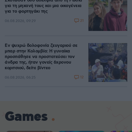
Σκότωσαν δύο αδέλφια από τη Ρωσία
για τη μηχανή τους και μια οικογένεια
για το φορτηγάκι της
21
06.08.2026, 09:29
Εν ψυχρώ δολοφονία ζευγαριού σε
μπαρ στην Κολομβία: Η γυναίκα
προσπάθησε να προστατεύσει τον
άνδρα της, ήταν γονείς 6χρονου
κοριτσιού, δείτε βίντεο
12
06.08.2026, 06:25
Games