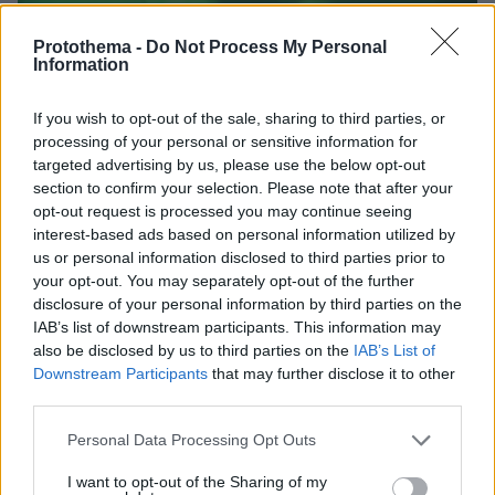
Protothema -
Do Not Process My Personal
Information
If you wish to opt-out of the sale, sharing to third parties, or
processing of your personal or sensitive information for
targeted advertising by us, please use the below opt-out
section to confirm your selection. Please note that after your
03.04.2023, 03:30
opt-out request is processed you may continue seeing
Η Βάγκνερ ανακοινώνει πως κατέλαβε το δημαρχείο της
interest-based ads based on personal information utilized by
Μπαχμούτ - Δείτε βίντεο
us or personal information disclosed to third parties prior to
your opt-out. You may separately opt-out of the further
disclosure of your personal information by third parties on the
IAB’s list of downstream participants. This information may
also be disclosed by us to third parties on the
IAB’s List of
Downstream Participants
that may further disclose it to other
third parties.
Please note that this website/app uses one or more Google
Personal Data Processing Opt Outs
services and may gather and store information including but
not limited to your visit or usage behaviour. You may click to
I want to opt-out of the Sharing of my