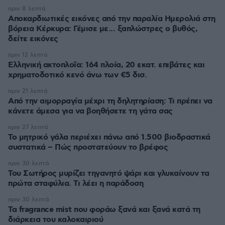
πριν 8 λεπτά
Αποκαρδιωτικές εικόνες από την παραλία Ημερολιά στη
βόρεια Κέρκυρα: Γέμισε με... ξαπλώστρες ο βυθός,
δείτε εικόνες
πριν 12 λεπτά
Ελληνική ακτοπλοΐα: 164 πλοία, 20 εκατ. επιβάτες και
χρηματοδοτικό κενό άνω των €5 δισ.
πριν 21 λεπτά
Από την αιμορραγία μέχρι τη δηλητηρίαση: Τι πρέπει να
κάνετε άμεσα για να βοηθήσετε τη γάτα σας
πριν 27 λεπτά
Το μητρικό γάλα περιέχει πάνω από 1.500 βιοδραστικά
συστατικά – Πώς προστατεύουν το βρέφος
πριν 30 λεπτά
Του Σωτήρος μυρίζει τηγανητό ψάρι και γλυκαίνουν τα
πρώτα σταφύλια. Τι λέει η παράδοση
πριν 30 λεπτά
Τα fragrance mist που φοράω ξανά και ξανά κατά τη
διάρκεια του καλοκαιριού