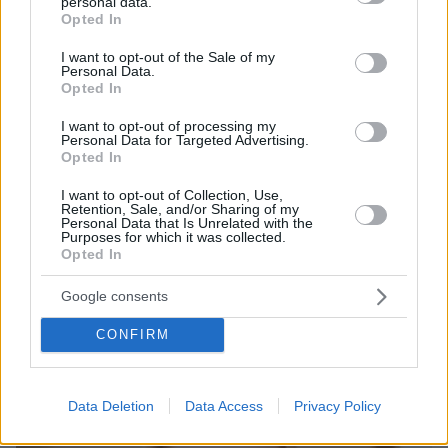
personal data.
grant or deny consent to Google and its third-party tags to
Opted In
use your data for below specified purposes in below Google
consent section.
I want to opt-out of the Sale of my
Personal Data.
Opted In
I want to opt-out of processing my
Personal Data for Targeted Advertising.
Opted In
I want to opt-out of Collection, Use,
Retention, Sale, and/or Sharing of my
Personal Data that Is Unrelated with the
Purposes for which it was collected.
29.03.2023, 14:43
Opted In
Οι μάχες στο Μπαχμούτ έχουν προκαλέσει «μεγάλη ζημιά»
στη Βάγκνερ, λέει ο Πριγκόζιν
Google consents
CONFIRM
Thema Insights
Data Deletion
Data Access
Privacy Policy