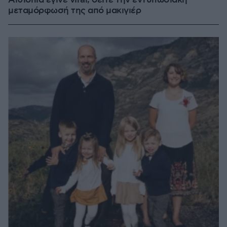
Αιθιοπία έγινε viral, δείτε την εντυπωσιακή
μεταμόρφωσή της από μακιγιέρ