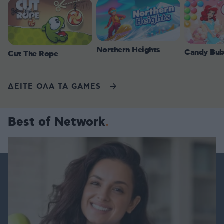
Northern Heights
Candy Bub
Cut The Rope
ΔΕΙΤΕ ΟΛΑ ΤΑ GAMES
Best of Network