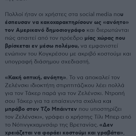
υ
Πολλοί ήταν οι χρήστες στα social media πο
έσπευσαν να κακοχαρακτηρίσουν ως «ανόητο»
τον Αμερικανό δημοσιογράφο
και διερωτώνται
μίας χώρας που
πώς απαιτεί από τον πρόεδρο
βρίσκεται εν μέσω πολέμου,
να εμφανιστεί
ενώπιον του Κογκρέσου με ακριβό κοστούμι και
υπογραφή διάσημου σχεδιαστή.
«Κακή οπτική, ανόητη»
. Το να αποκαλεί τον
Ζελένσκι ιδιοκτήτη στιρπτιτάζικου λέει πολλά
για τον Τάκερ παρά για τον Ζελένσκι. Ντροπή
ι
σου Τάκερ για τα επαίσχυντα σχόλια κα
μπράβο στον Τζο Μπάιντεν
που υποστηρίζει
τον Ζελένσκι», γράφει ο χρήστης Τίλι Μπερ από
«Δεν
το Νότινγκχαμνσάιρ της Βρετανίας.
χρειάζεται να φοράει κοστούμι και γραβάτα»
,