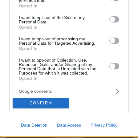
personal data.
grant or deny consent to Google and its third-party tags to
Opted In
use your data for below specified purposes in below Google
Thema Insights
consent section.
I want to opt-out of the Sale of my
Personal Data.
Opted In
I want to opt-out of processing my
Personal Data for Targeted Advertising.
Opted In
I want to opt-out of Collection, Use,
Retention, Sale, and/or Sharing of my
Personal Data that Is Unrelated with the
Purposes for which it was collected.
Opted In
Google consents
CONFIRM
Data Deletion
Data Access
Privacy Policy