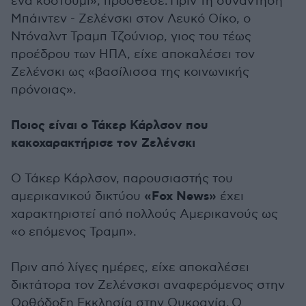
ένα κοστούμι», πρόσθεσε. Πριν τη συνάντηση
Μπάιντεν - Ζελένσκι στον Λευκό Οίκο, ο
Ντόναλντ Τραμπ Τζούνιορ, γιος του τέως
προέδρου των ΗΠΑ, είχε αποκαλέσει τον
Ζελένσκι ως «βασίλισσα της κοινωνικής
πρόνοιας».
Ποιος είναι ο Τάκερ Κάρλσον που
κακοχαρακτήρισε τον Ζελένσκι
Ο Τάκερ Κάρλσον, παρουσιαστής του
«Fox News»
αμερικανικού δικτύου
έχει
χαρακτηριστεί από πολλούς Αμερικανούς ως
«ο επόμενος Τραμπ».
Πριν από λίγες ημέρες, είχε αποκαλέσει
δικτάτορα τον Ζελένσκσι αναφερόμενος στην
Ορθόδοξη Εκκλησία στην Ουκρανία. Ο