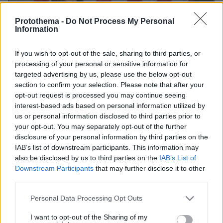
Protothema -
Do Not Process My Personal
Information
If you wish to opt-out of the sale, sharing to third parties, or
processing of your personal or sensitive information for
targeted advertising by us, please use the below opt-out
section to confirm your selection. Please note that after your
opt-out request is processed you may continue seeing
interest-based ads based on personal information utilized by
us or personal information disclosed to third parties prior to
your opt-out. You may separately opt-out of the further
disclosure of your personal information by third parties on the
IAB’s list of downstream participants. This information may
also be disclosed by us to third parties on the
IAB’s List of
Downstream Participants
that may further disclose it to other
third parties.
22.12.2022, 08:57
Please note that this website/app uses one or more Google
Personal Data Processing Opt Outs
Ο Ζελένσκι στο Κογκρέσο: Η παθιασμένη ομιλία, το φιλί με
services and may gather and store information including but
την Πελόζι και η ανταλλαγή σημαιών
not limited to your visit or usage behaviour. You may click to
I want to opt-out of the Sharing of my