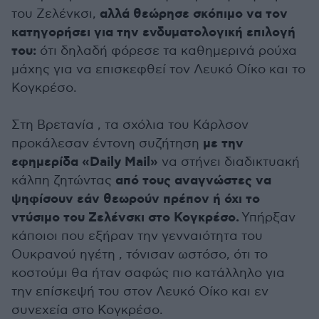
αλλά θεώρησε σκόπιμο να τον
του Ζελένκσι,
κατηγορήσει για την ενδυματολογική επιλογή
του:
ότι δηλαδή φόρεσε τα καθημερινά ρούχα
μάχης για να επισκεφθεί τον Λευκό Οίκο και το
Κογκρέσο.
Στη Βρετανία , τα σχόλια του Κάρλσον
με την
προκάλεσαν έντονη συζήτηση
εφημερίδα «Daily Mail»
να στήνει διαδικτυακή
από τους αναγνώστες να
κάλπη ζητώντας
ψηφίσουν εάν θεωρούν πρέπον ή όχι το
ντύσιμο του Ζελένσκι στο Κογκρέσο.
Υπήρξαν
κάποιοι που εξήραν την γενναιότητα του
Ουκρανού ηγέτη , τόνισαν ωστόσο, ότι το
κοστούμι θα ήταν σαφώς πιο κατάλληλο για
την επίσκεψή του στον Λευκό Οίκο και εν
συνεχεία στο Κογκρέσο.