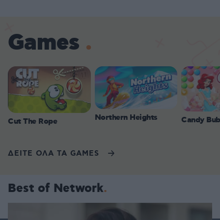
Games
Northern Heights
Candy Bub
Cut The Rope
ΔΕΙΤΕ ΟΛΑ ΤΑ GAMES
Best of Network