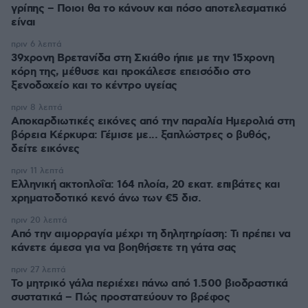
γρίπης – Ποιοι θα το κάνουν και πόσο αποτελεσματικό
είναι
πριν 6 λεπτά
39χρονη Βρετανίδα στη Σκιάθο ήπιε με την 15χρονη
κόρη της, μέθυσε και προκάλεσε επεισόδιο στο
ξενοδοχείο και το κέντρο υγείας
πριν 8 λεπτά
Αποκαρδιωτικές εικόνες από την παραλία Ημερολιά στη
βόρεια Κέρκυρα: Γέμισε με... ξαπλώστρες ο βυθός,
δείτε εικόνες
πριν 11 λεπτά
Ελληνική ακτοπλοΐα: 164 πλοία, 20 εκατ. επιβάτες και
χρηματοδοτικό κενό άνω των €5 δισ.
πριν 20 λεπτά
Από την αιμορραγία μέχρι τη δηλητηρίαση: Τι πρέπει να
κάνετε άμεσα για να βοηθήσετε τη γάτα σας
πριν 27 λεπτά
Το μητρικό γάλα περιέχει πάνω από 1.500 βιοδραστικά
συστατικά – Πώς προστατεύουν το βρέφος