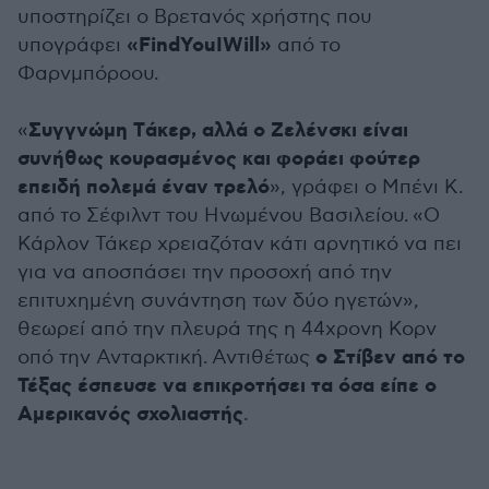
υποστηρίζει ο Βρετανός χρήστης που
«FindYouIWill»
υπογράφει
από το
Φαρνμπόροου.
Συγγνώμη Tάκερ, αλλά ο Ζελένσκι είναι
«
συνήθως κουρασμένος και φοράει φούτερ
επειδή πολεμά έναν τρελό
», γράφει ο Μπένι Κ.
από το Σέφιλντ του Ηνωμένου Βασιλείου. «Ο
Κάρλον Τάκερ χρειαζόταν κάτι αρνητικό να πει
για να αποσπάσει την προσοχή από την
επιτυχημένη συνάντηση των δύο ηγετών»,
θεωρεί από την πλευρά της η 44χρονη Κορν
ο Στίβεν από το
οπό την Ανταρκτική. Αντιθέτως
Τέξας έσπευσε να επικροτήσει τα όσα είπε ο
Αμερικανός σχολιαστής
.