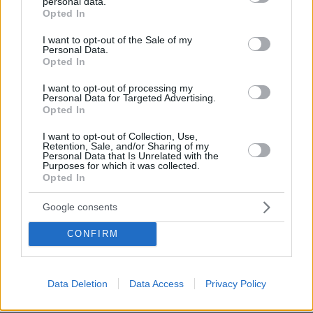
personal data.
grant or deny consent to Google and its third-party tags to
Opted In
use your data for below specified purposes in below Google
consent section.
I want to opt-out of the Sale of my
Personal Data.
Opted In
I want to opt-out of processing my
Personal Data for Targeted Advertising.
Opted In
I want to opt-out of Collection, Use,
Retention, Sale, and/or Sharing of my
Personal Data that Is Unrelated with the
Purposes for which it was collected.
30.07.2026, 09:33
Opted In
Το DEI College παρουσιάζει τη Sophia. Την πρώτη 24/7
βοηθό AI που αλλάζει τον τρόπο με τον οποίο μαθαίνουν οι
φοιτητές
Google consents
CONFIRM
03.08.2026, 10:56
Η Smart φοιτητική κατοικία στην καρδιά της Αθήνας
Data Deletion
Data Access
Privacy Policy
29.07.2026, 09:39
Διασκεδάζουμε υπεύθυνα, επιστρέφουμε με ασφάλεια