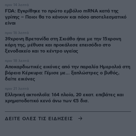
πριν 14 λεπτά
FDA: Εγκρίθηκε το πρώτο εμβόλιο mRNA κατά της
γρίπης – Ποιοι θα το κάνουν και πόσο αποτελεσματικό
είναι
πριν 16 λεπτά
39χρονη Βρετανίδα στη Σκιάθο ήπιε με την 15χρονη
κόρη της, μέθυσε και προκάλεσε επεισόδιο στο
ξενοδοχείο και το κέντρο υγείας
πριν 18 λεπτά
Αποκαρδιωτικές εικόνες από την παραλία Ημερολιά στη
βόρεια Κέρκυρα: Γέμισε με... ξαπλώστρες ο βυθός,
δείτε εικόνες
πριν 21 λεπτά
Ελληνική ακτοπλοΐα: 164 πλοία, 20 εκατ. επιβάτες και
χρηματοδοτικό κενό άνω των €5 δισ.
ΔΕΙΤΕ ΟΛΕΣ ΤΙΣ ΕΙΔΗΣΕΙΣ