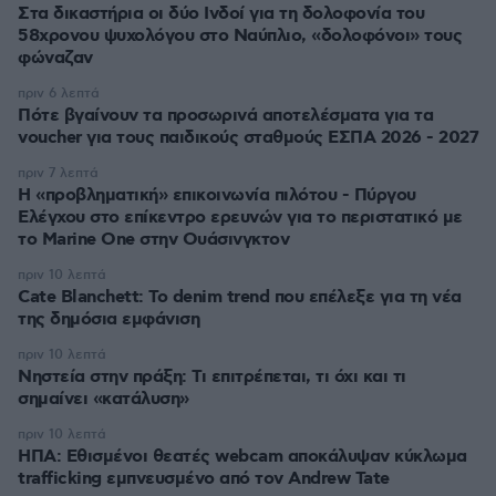
Στα δικαστήρια οι δύο Ινδοί για τη δολοφονία του
58χρονου ψυχολόγου στο Ναύπλιο, «δολοφόνοι» τους
φώναζαν
πριν 6 λεπτά
Πότε βγαίνουν τα προσωρινά αποτελέσματα για τα
voucher για τους παιδικούς σταθμούς ΕΣΠΑ 2026 - 2027
πριν 7 λεπτά
Η «προβληματική» επικοινωνία πιλότου - Πύργου
Ελέγχου στο επίκεντρο ερευνών για το περιστατικό με
το Marine One στην Ουάσινγκτον
πριν 10 λεπτά
Cate Blanchett: Το denim trend που επέλεξε για τη νέα
της δημόσια εμφάνιση
πριν 10 λεπτά
Νηστεία στην πράξη: Τι επιτρέπεται, τι όχι και τι
σημαίνει «κατάλυση»
πριν 10 λεπτά
ΗΠΑ: Εθισμένοι θεατές webcam αποκάλυψαν κύκλωμα
trafficking εμπνευσμένο από τον Andrew Tate