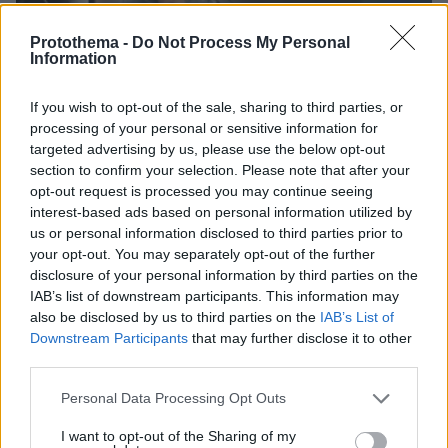
Protothema -
Do Not Process My Personal
Information
If you wish to opt-out of the sale, sharing to third parties, or
21.08.2022, 14:08
processing of your personal or sensitive information for
Κάτω από το κάθισμα του οδηγού ήταν η βόμβα που
targeted advertising by us, please use the below opt-out
σκότωσε την κόρη του Ντούγκιν
section to confirm your selection. Please note that after your
opt-out request is processed you may continue seeing
interest-based ads based on personal information utilized by
Thema Insights
us or personal information disclosed to third parties prior to
your opt-out. You may separately opt-out of the further
disclosure of your personal information by third parties on the
IAB’s list of downstream participants. This information may
also be disclosed by us to third parties on the
IAB’s List of
Downstream Participants
that may further disclose it to other
third parties.
Please note that this website/app uses one or more Google
Personal Data Processing Opt Outs
services and may gather and store information including but
not limited to your visit or usage behaviour. You may click to
I want to opt-out of the Sharing of my