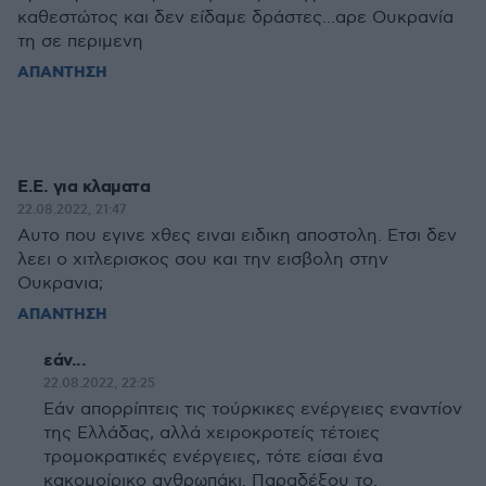
καθεστώτος και δεν είδαμε δράστες...αρε Ουκρανία
τη σε περιμενη
ΑΠΑΝΤΗΣΗ
Ε.Ε. για κλαματα
22.08.2022, 21:47
Αυτο που εγινε χθες ειναι ειδικη αποστολη. Ετσι δεν
λεει ο χιτλερισκος σου και την εισβολη στην
Ουκρανια;
ΑΠΑΝΤΗΣΗ
εάν...
22.08.2022, 22:25
Εάν απορρίπτεις τις τούρκικες ενέργειες εναντίον
της Ελλάδας, αλλά χειροκροτείς τέτοιες
τρομοκρατικές ενέργειες, τότε είσαι ένα
κακομοίρικο ανθρωπάκι. Παραδέξου το.