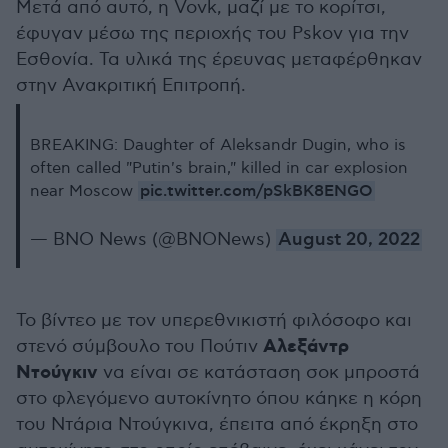
Μετά από αυτό, η Vovk, μαζί με το κορίτσι,
έφυγαν μέσω της περιοχής του Pskov για την
Εσθονία. Τα υλικά της έρευνας μεταφέρθηκαν
στην Ανακριτική Επιτροπή.
BREAKING: Daughter of Aleksandr Dugin, who is
often called "Putin's brain," killed in car explosion
pic.twitter.com/pSkBK8ENGO
near Moscow
— BNO News (@BNONews)
August 20, 2022
Το βίντεο με τον υπερεθνικιστή φιλόσοφο και
Αλεξάντρ
στενό σύμβουλο του Πούτιν
Ντούγκιν
να είναι σε κατάσταση σοκ μπροστά
στο φλεγόμενο αυτοκίνητο όπου κάηκε η κόρη
του Ντάρια Ντούγκινα, έπειτα από έκρηξη στο