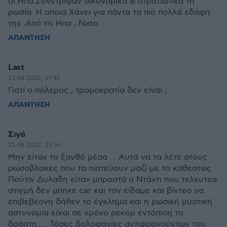
οι Ηπα.Συνέτριψαν οικονομικά & στρατιωτικά τη
ρωσία .H oπoiα Xάνει για πάντα τα πιό πολλά εδάφη
τηs .Από τis Ηπα , Νatο.
ΑΠΑΝΤΗΣΗ
Last
23.08.2022, 07:45
Γιατί ο πόλεμος , τρομοκρατία δεν είναι ;
ΑΠΑΝΤΗΣΗ
Σιγά
22.08.2022, 23:56
Μην είταν το ξανθό μέσα ... Αυτά να τα λέτε στους
ρωσοβλακες που τα πιστεύουν μαζί με το καθεστώς
Πούτιν Δυλαδη είταν μπροστά ο Ντάντι που τελευτεα
στιγμή δεν μπήκε car και τον είδαμε και βίντεο να
επιβεβεονη δήθεν το έγκλημα και η ρωσική μυστική
αστυνομία είχαι σε χρόνο ρεκορ εντόπιση το
δράστη..... Τόσες δολοφονίες αντιφρονούντων του