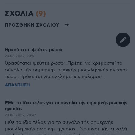
ΣΧΟΛΙΑ
(9)
ΠΡΟΣΘΗΚΗ ΣΧΟΛΙΟΥ
θρασύτατοι ψεύτεs ρώσοι
23.08.2022, 20:51
θρασύτατοι ψεύτεs ρώσοι .Πρέπει να κρεμαστεί το
σύνολο τήs σημερνήs ρωσικήs μισελληνικήs ηγεσiαs
τώρα .Πρόκειται για εγκληματiεs πολέμου .
ΑΠΑΝΤΗΣΗ
Eiθε το iδιο τέλοs για το σύνολο τήs σημερνήs ρωσικήs
ηγεσiαs
23.08.2022, 20:47
Eiθε το iδιο τέλοs για το σύνολο τήs σημερνήs
μισελληνικήs ρωσικήs ηγεσiαs . Να εiναι πάντα καλά