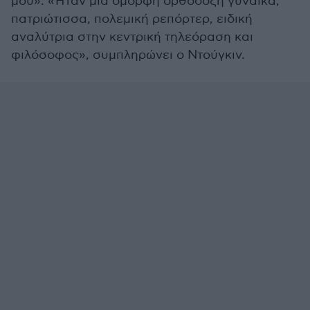
μου». «Ήταν μία όμορφη ορθόδοξη γυναίκα,
πατριώτισσα, πολεμική ρεπόρτερ, ειδική
αναλύτρια στην κεντρική τηλεόραση και
φιλόσοφος», συμπληρώνει ο Ντούγκιν.