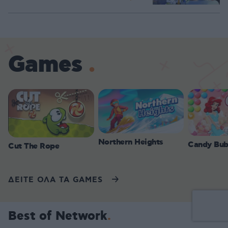
Games
Northern Heights
Candy Bub
Cut The Rope
ΔΕΙΤΕ ΟΛΑ ΤΑ GAMES
Best of Network