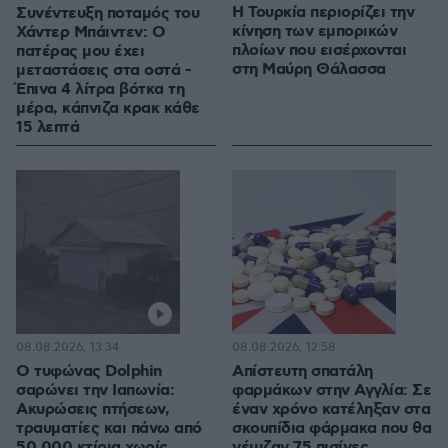
Η Τουρκία περιορίζει την
Συνέντευξη ποταμός του
κίνηση των εμπορικών
Χάντερ Μπάιντεν: Ο
πλοίων που εισέρχονται
πατέρας μου έχει
στη Μαύρη Θάλασσα
μεταστάσεις στα οστά -
Έπινα 4 λίτρα βότκα τη
μέρα, κάπνιζα κρακ κάθε
15 λεπτά
08.08.2026, 13:34
08.08.2026, 12:58
Ο τυφώνας Dolphin
Απίστευτη σπατάλη
σαρώνει την Ιαπωνία:
φαρμάκων στην Αγγλία: Σε
Ακυρώσεις πτήσεων,
έναν χρόνο κατέληξαν στα
τραυματίες και πάνω από
σκουπίδια φάρμακα που θα
50.000 κτίρια χωρίς
γέμιζαν 75 πισίνες