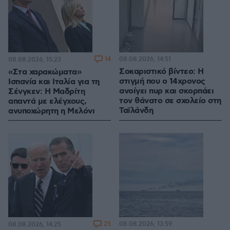
14
08.08.2026, 14:51
08.08.2026, 15:23
Σοκαριστικό βίντεο: Η
«Στα χαρακώματα»
στιγμή που ο 14χρονος
Ισπανία και Ιταλία για τη
ανοίγει πυρ και σκορπάει
Σένγκεν: Η Μαδρίτη
τον θάνατο σε σχολείο στη
απαντά με ελέγχους,
Ταϊλάνδη
ανυποχώρητη η Μελόνι
25
08.08.2026, 13:59
08.08.2026, 14:25