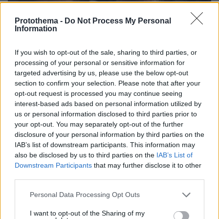
Protothema -
Do Not Process My Personal
Information
If you wish to opt-out of the sale, sharing to third parties, or
processing of your personal or sensitive information for
08.08.2026, 16:05
targeted advertising by us, please use the below opt-out
Θρήνος για τον Μέσι: Πέθανε στα 68 του χρόνια ο
section to confirm your selection. Please note that after your
πατέρας του, Χόρχε - Υπήρξε ο μέντορας και
opt-out request is processed you may continue seeing
ατζέντης του μέχρι την τελευταία στιγμή
interest-based ads based on personal information utilized by
us or personal information disclosed to third parties prior to
your opt-out. You may separately opt-out of the further
Τι έγραφαν οι ξένοι ανταποκριτές σε
disclosure of your personal information by third parties on the
τηλεγραφήματά τους από τη Μικρά
IAB’s list of downstream participants. This information may
Ασία το 1921
also be disclosed by us to third parties on the
IAB’s List of
71
08.08.2026, 10:26
Downstream Participants
that may further disclose it to other
third parties.
Please note that this website/app uses one or more Google
Personal Data Processing Opt Outs
services and may gather and store information including but
Σε 57χρονη γυναίκα ανήκει η σορός
not limited to your visit or usage behaviour. You may click to
I want to opt-out of the Sharing of my