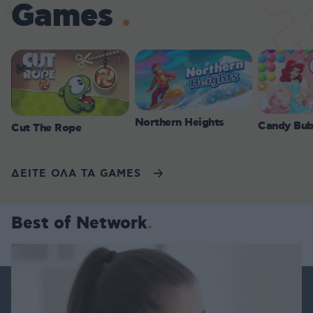
Games
Northern Heights
Candy Bub
Cut The Rope
ΔΕΙΤΕ ΟΛΑ ΤΑ GAMES
Best of Network