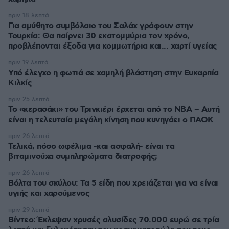
πριν 18 λεπτά
Για αμύθητο συμβόλαιο του Σαλάχ γράφουν στην
Τουρκία: Θα παίρνει 30 εκατομμύρια τον χρόνο,
προβλέπονται έξοδα για κομμωτήρια και... χαρτί υγείας
πριν 19 λεπτά
Υπό έλεγχο η φωτιά σε χαμηλή βλάστηση στην Ευκαρπία
Κιλκίς
πριν 25 λεπτά
Το «κερασάκι» του Τρινκιέρι έρχεται από το NBA – Αυτή
είναι η τελευταία μεγάλη κίνηση που κυνηγάει ο ΠΑΟΚ
πριν 26 λεπτά
Τελικά, πόσο ωφέλιμα -και ασφαλή- είναι τα
βιταμινούχα συμπληρώματα διατροφής;
πριν 26 λεπτά
Βόλτα του σκύλου: Τα 5 είδη που χρειάζεται για να είναι
υγιής και χαρούμενος
πριν 29 λεπτά
Βίντεο: Έκλεψαν χρυσές αλυσίδες 70.000 ευρώ σε τρία