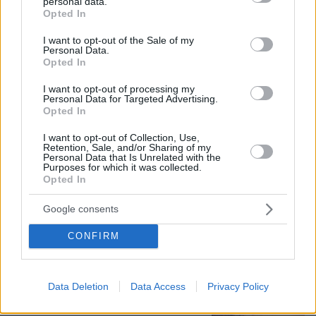
personal data.
στον Λυκαβηττό, από πτώση ο
grant or deny consent to Google and its third-party tags to
Opted In
θάνατος
use your data for below specified purposes in below Google
consent section.
62
08.08.2026, 15:07
I want to opt-out of the Sale of my
Personal Data.
Opted In
I want to opt-out of processing my
Personal Data for Targeted Advertising.
Opted In
Προήχθη σε Αστυνόμο Α' η
Κωνσταντία Δημογλίδου
I want to opt-out of Collection, Use,
Retention, Sale, and/or Sharing of my
40
08.08.2026, 14:57
Personal Data that Is Unrelated with the
Purposes for which it was collected.
Opted In
Google consents
Συνετρίβη πυροσβεστικό ελικόπτερο
CONFIRM
ενώ επιχειρούσε σε μεγάλη δασική
πυρκαγιά στη Γιούτα
08.08.2026, 09:34
Data Deletion
Data Access
Privacy Policy