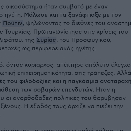
ές οικοσύστημα ήταν συμβατό με έναν
ο ηγέτη.
Μάλωσε και τα ξανάφτιαξε με τον
ν
Πούτιν
, ψηλώνοντας το διεθνές του ανάστη
ός Τουρκίας. Πρωταγωνίστησε στις κρίσεις του
λιφάτου, της
Συρίας
, του Προσφυγικού,
μετοχές ως περιφερειακός ηγέτης.
ό, όντας κυρίαρχος, απέκτησε απόλυτο έλεγχο
ωτική επιχειρηματικότητα, στις τράπεζες. Αλλ
κές του φιλοδοξίες και η παγκόσμια αναταραχ
διάθεση των σοβαρών επενδυτών
. Ηταν η
υ οι ανορθόδοξες πολιτικές του θορύβησαν
ξένους. Η έξοδός τους άρχιζε να πιέζει την
.