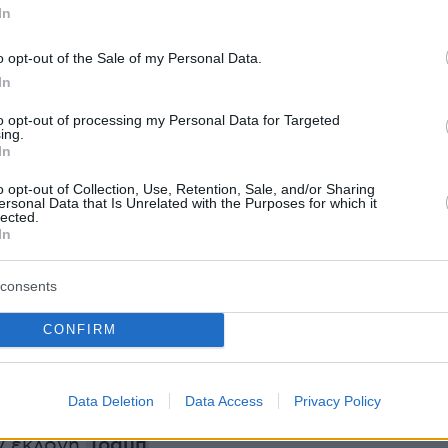
In
ών αποδόσεων που έκαναν τους ξένους
ρούμενους. Χαρούμενοι ήταν και τα
o opt-out of the Sale of my Personal Data.
φτωχών Τούρκων που κατά τη διάρκεια της
In
κσυχρονισμού» μετακόμισαν στις πόλεις,
to opt-out of processing my Personal Data for Targeted
ιά, πήραν δάνεια, έχτισαν σιγά-σιγά την
ing.
In
χή της (μικρο)μεσαίας τάξης.
o opt-out of Collection, Use, Retention, Sale, and/or Sharing
ersonal Data that Is Unrelated with the Purposes for which it
lected.
In
τος στόχος του Ερντογάν δεν ήταν ο
ός της Τουρκίας, αλλά η ανάδειξη του ίδιου ω
consents
, ενός
νέου Ατατούρκ
. Ηταν η σφυρηλάτηση
ατρείας και η εξασφάλιση διά βίου ηγεσίας. 
CONFIRM
χύς άνοιξε την όρεξη για πολιτική επικράτηση.
θε με την έναρξη της παγκόσμιας
Data Deletion
Data Access
Privacy Policy
ίησης και της απο-παγκοσμιοποίησης που
ν εκλογή
Τραμπ
.