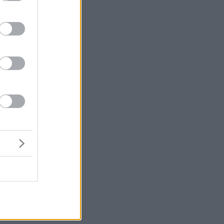
ς
Η
 Ο