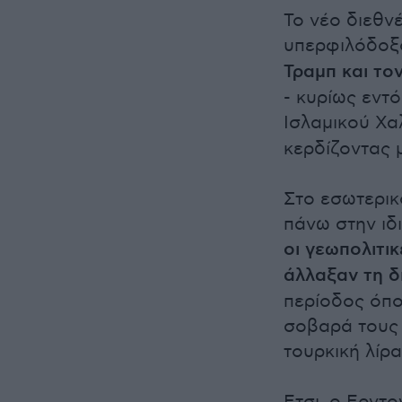
Το νέο διεθν
υπερφιλόδοξ
Τραμπ και το
- κυρίως εντ
Ισλαμικού Χα
κερδίζοντας 
Στο εσωτερικ
πάνω στην ιδι
οι γεωπολιτι
άλλαξαν τη 
περίοδος όπο
σοβαρά τους 
τουρκική λίρα