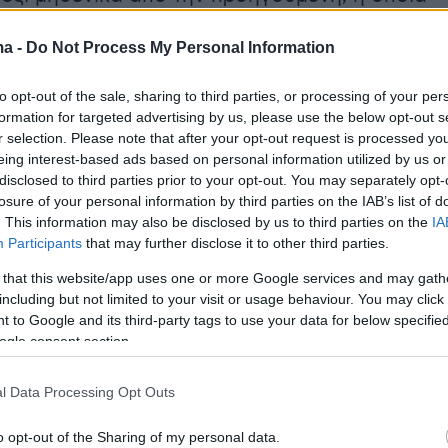
ιζε ούτε το χαρτί που ήταν τυπωμένη.
ma -
Do Not Process My Personal Information
 μεγαλύτερο πρόγραμμα ιδιωτικοποιήσεων
to opt-out of the sale, sharing to third parties, or processing of your per
χειρήσεων και οργανισμών και με τα έσοδα
formation for targeted advertising by us, please use the below opt-out s
τικό χρέος σχεδόν στο 1/3 - το 2015 το
r selection. Please note that after your opt-out request is processed y
eing interest-based ads based on personal information utilized by us or
ς ως ποσοστό του ΑΕΠ είχε υποχωρήσει στο
disclosed to third parties prior to your opt-out. You may separately opt-
χρονα ξεκίνησε ένα φαραωνικό πρόγραμμα
losure of your personal information by third parties on the IAB’s list of
 συνεργασία με τον ιδιωτικό τομέα- που γέμι
. This information may also be disclosed by us to third parties on the
IA
Participants
that may further disclose it to other third parties.
με αυτοκινητόδρομους, αεροδρόμια και έργα
το πρόσωπό της.
 that this website/app uses one or more Google services and may gath
including but not limited to your visit or usage behaviour. You may click 
 to Google and its third-party tags to use your data for below specifi
ανεικών κεφαλαίων την ανέλαβε ο ιδιωτικός
ogle consent section.
ουρκίας: ο Ερντογάν άνοιξε την οικονομία
ας τις διεθνείς επενδύσεις. Διαφήμισε τη χώρ
l Data Processing Opt Outs
ύτερη, πιο δυναμική και ασφαλή οικονομία της
o opt-out of the Sharing of my personal data.
λής, προσελκύοντας πακτωλούς κεφαλαίων