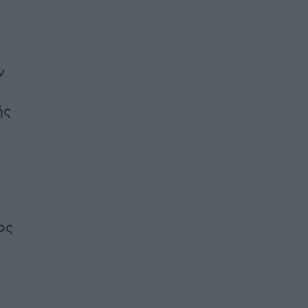
ν
ής
ος