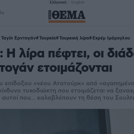
Ελληνικά
English
δα
 Ταγίπ Ερντογάν
Τουρκία
Τουρκική λίρα
Εκρέμ Ιμάμογλου
: Η λίρα πέφτει, οι διά
τογάν ετοιμάζονται
υ επίδοξου «νέου Ατατούρκ» από «αγαπημένο
κίνδυνο τυχοδιώκτη που ετοιμάζεται να ξανα
αι αυτοί που... καλοβλέπουν τη θέση του Σουλ