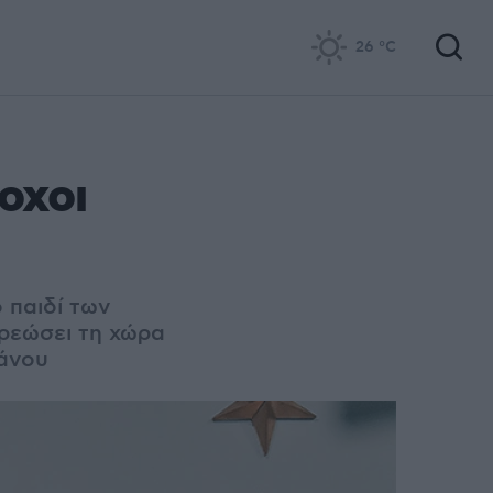
26
°C
δοχοι
 παιδί των
χρεώσει τη χώρα
τάνου