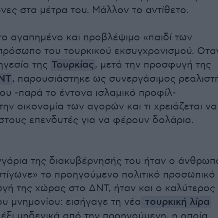
όνες στα μέτρα του. Μάλλον το αντίθετο.
το αγαπημένο και προβλέψιμο «παιδί των
πρόσωπο του τουρκικού εκσυγχρονισμού. Οτα
ηγεσία της
Τουρκίας
, μετά την προσφυγή της
ΝΤ
, παρουσιάστηκε ως συνεργάσιμος ρεαλιστ
ου -παρά τo έντονα ισλαμικό προφίλ-
ην οικονομία των αγορών και τι χρειάζεται να
στους επενδυτές για να φέρουν δολάρια.
γάρια της διακυβέρνησής του ήταν ο άνθρωπ
τίγωνε» το προηγούμενο πολιτικό προσωπικό
ωγή της χώρας στο ΔΝΤ, ήταν και ο καλύτερος
ου μνημονίου: εισήγαγε τη νέα
τουρκική λίρα
έξι μηδενικά από την προηγούμενη, η οποία