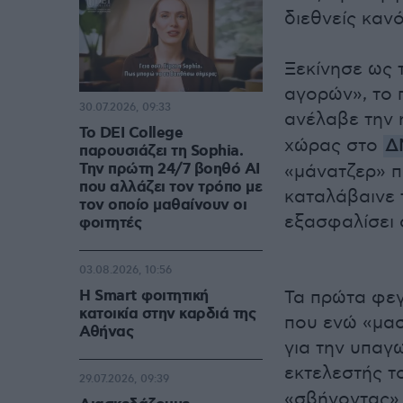
διεθνείς καν
Ξεκίνησε ως 
αγορών», το 
30.07.2026, 09:33
ανέλαβε την 
Το DEI College
χώρας στο
Δ
παρουσιάζει τη Sophia.
Την πρώτη 24/7 βοηθό AI
«μάνατζερ» π
που αλλάζει τον τρόπο με
καταλάβαινε τ
τον οποίο μαθαίνουν οι
εξασφαλίσει 
φοιτητές
03.08.2026, 10:56
Η Smart φοιτητική
Τα πρώτα φεγ
κατοικία στην καρδιά της
που ενώ «μασ
Αθήνας
για την υπαγ
εκτελεστής τ
29.07.2026, 09:39
«σβήνοντας» 