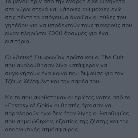
Το μενού πριν από την έναρξη είχε κυνηγητά
στα γύρω στενά και κάποιες αψιμαχίες ενώ
στις πέντε το απόγευμα άνοιξαν οι πύλες του
γηπέδου για να υποδεχτούν τους τυχερούς που
είχαν πληρώσει 7.000 δραχμές για ένα
εισιτήριο.
Οι «Λευκή Συμφωνία» πρώτα και οι The Cult
που ακολούθησαν λίγο κατάφεραν να
συγκινήσουν ένα κοινό που διψούσε για τον
Τζέιμς Χέλτφιλντ και την παρέα του.
Με το που ακούστηκαν οι πρώτες νότες από το
«Ecstasy of Gold» οι θεατές άρχισαν να
παραληρούν ενώ δεν ήταν λίγες οι λιποθυμίες
που σημειώθηκαν, εξαιτίας της ζέστης και της
αποπνικτικής ατμόσφαιρας.