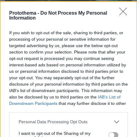
Protothema -
Do Not Process My Personal
Information
If you wish to opt-out of the sale, sharing to third parties, or
processing of your personal or sensitive information for
targeted advertising by us, please use the below opt-out
section to confirm your selection. Please note that after your
opt-out request is processed you may continue seeing
interest-based ads based on personal information utilized by
Το σετ τους ήταν ξανά εκρηκτικό,
us or personal information disclosed to third parties prior to
ισορροπώντας ανάμεσα σε παλιά και νέα
your opt-out. You may separately opt-out of the further
τραγούδια τους ενώ για encore επέλεξαν αυτή
disclosure of your personal information by third parties on the
τη φορά το «Battery» σε μια συναυλία όπου ο
IAB’s list of downstream participants. This information may
ιδρώτας έτρεξε και πάλι άφθονος.
also be disclosed by us to third parties on the
IAB’s List of
Downstream Participants
that may further disclose it to other
third parties.
Η τρίτη και για πολλούς η πιο εκρηκτική
Please note that this website/app uses one or more Google
εμφάνιση της μπάντας έλαβε χώρα και πάλι το
Personal Data Processing Opt Outs
services and may gather and store information including but
καλοκαίρι του 2007 στην Μαλακάσα μια ζεστή
not limited to your visit or usage behaviour. You may click to
I want to opt-out of the Sharing of my