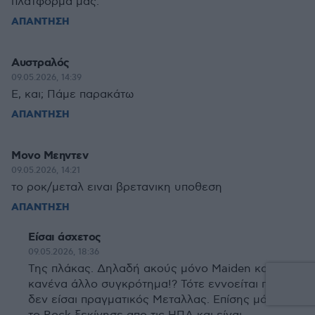
πλατφόρμα μας.
ΑΠΑΝΤΗΣΗ
Αυστραλός
09.05.2026, 14:39
Ε, και; Πάμε παρακάτω
ΑΠΑΝΤΗΣΗ
Μονο Μεηντεν
09.05.2026, 14:21
το ροκ/μεταλ ειναι βρετανικη υποθεση
ΑΠΑΝΤΗΣΗ
Είσαι άσχετος
09.05.2026, 18:36
Της πλάκας. Δηλαδή ακούς μόνο Maiden και
κανένα άλλο συγκρότημα!? Τότε εννοείται πως
δεν είσαι πραγματικός Μεταλλας. Επίσης μάθε ότι