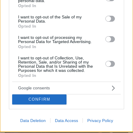
μέρα που το ημερολόγιο έγραφε 3 Ιουλίου,
personal data.
grant or deny consent to Google and its third-party tags to
Opted In
ενώπιων 30.000 περίπου θεατών.
use your data for below specified purposes in below Google
consent section.
I want to opt-out of the Sale of my
Personal Data.
Η σχέση του γκρουπ με τους έλληνες φαν
Opted In
λειτουργούσε αμφίδρομα και αυτό φάνηκε από
I want to opt-out of processing my
την έναρξη της συναυλίας με τα δεκάδες
Personal Data for Targeted Advertising.
καπνογόνα που άναψαν και τα ουρλιαχτά του
Opted In
κόσμου.
I want to opt-out of Collection, Use,
Retention, Sale, and/or Sharing of my
Personal Data that Is Unrelated with the
Purposes for which it was collected.
Opted In
Google consents
CONFIRM
Data Deletion
Data Access
Privacy Policy