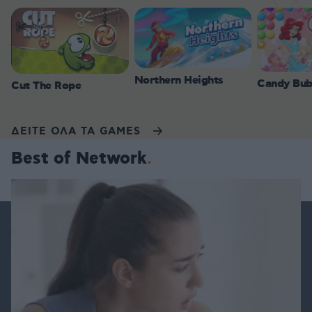
Northern Heights
Candy Bub
Cut The Rope
ΔΕΙΤΕ ΟΛΑ ΤΑ GAMES
Best of Network