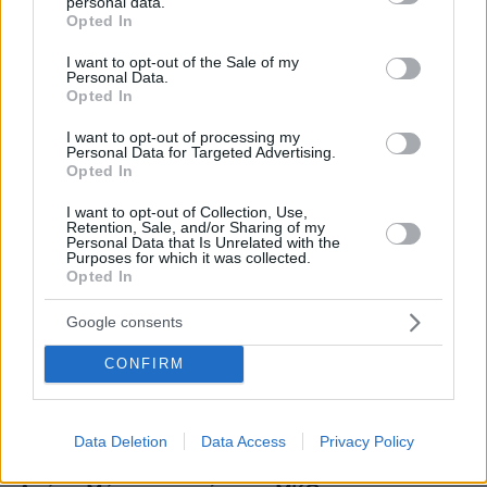
personal data.
grant or deny consent to Google and its third-party tags to
Opted In
use your data for below specified purposes in below Google
consent section.
I want to opt-out of the Sale of my
Personal Data.
Opted In
I want to opt-out of processing my
Personal Data for Targeted Advertising.
Opted In
I want to opt-out of Collection, Use,
Retention, Sale, and/or Sharing of my
Personal Data that Is Unrelated with the
Purposes for which it was collected.
Opted In
Google consents
CONFIRM
Data Deletion
Data Access
Privacy Policy
08.08.2026, 12:18