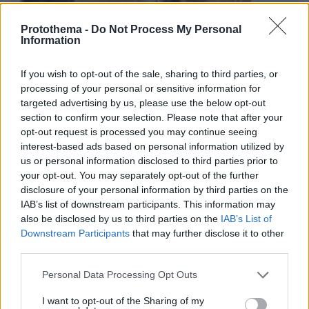
Protothema -
Do Not Process My Personal
Information
If you wish to opt-out of the sale, sharing to third parties, or
processing of your personal or sensitive information for
targeted advertising by us, please use the below opt-out
section to confirm your selection. Please note that after your
opt-out request is processed you may continue seeing
interest-based ads based on personal information utilized by
us or personal information disclosed to third parties prior to
your opt-out. You may separately opt-out of the further
disclosure of your personal information by third parties on the
IAB’s list of downstream participants. This information may
also be disclosed by us to third parties on the
IAB’s List of
08.08.2026, 14:25
Downstream Participants
that may further disclose it to other
Συνέντευξη ποταμός του Χάντερ Μπάιντεν: Ο
third parties.
πατέρας μου έχει μεταστάσεις στα οστά - Έπινα 4
λίτρα βότκα τη μέρα, κάπνιζα κρακ κάθε 15 λεπτά
Please note that this website/app uses one or more Google
Personal Data Processing Opt Outs
services and may gather and store information including but
not limited to your visit or usage behaviour. You may click to
I want to opt-out of the Sharing of my