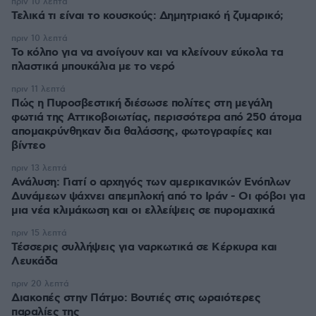
πριν 10 λεπτά
Τελικά τι είναι το κουσκούς: Δημητριακό ή ζυμαρικό;
πριν 10 λεπτά
Το κόλπο για να ανοίγουν και να κλείνουν εύκολα τα
πλαστικά μπουκάλια με το νερό
πριν 11 λεπτά
Πώς η Πυροσβεστική διέσωσε πολίτες στη μεγάλη
φωτιά της Αττικοβοιωτίας, περισσότερα από 250 άτομα
απομακρύνθηκαν δια θαλάσσης, φωτογραφίες και
βίντεο
πριν 13 λεπτά
Ανάλυση: Γιατί ο αρχηγός των αμερικανικών Ενόπλων
Δυνάμεων ψάχνει απεμπλοκή από το Ιράν - Οι φόβοι για
μια νέα κλιμάκωση και οι ελλείψεις σε πυρομαχικά
πριν 15 λεπτά
Τέσσερις συλλήψεις για ναρκωτικά σε Κέρκυρα και
Λευκάδα
πριν 20 λεπτά
Διακοπές στην Πάτμο: Βουτιές στις ωραιότερες
παραλίες της