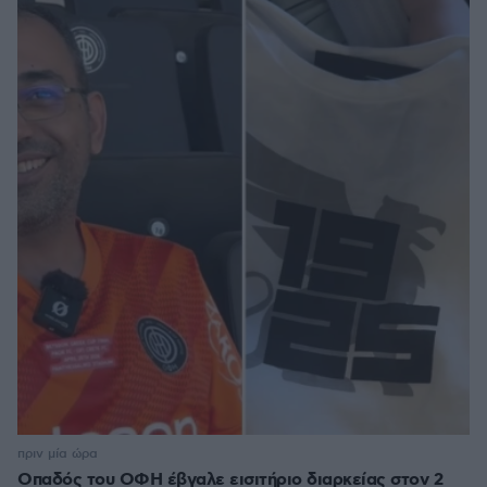
πριν μία ώρα
Οπαδός του ΟΦΗ έβγαλε εισιτήριο διαρκείας στον 2