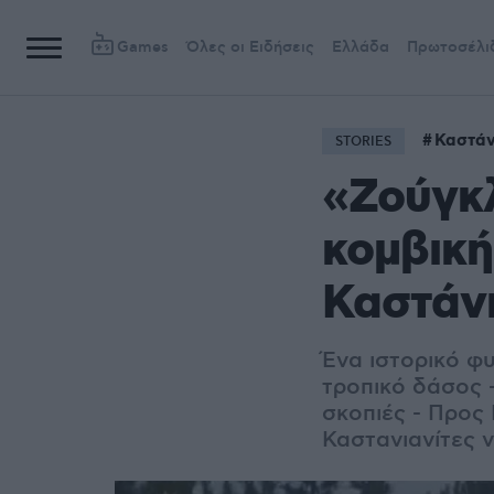
Games
Όλες οι Ειδήσεις
Ελλάδα
Πρωτοσέλι
Καστάν
STORIES
«Ζούγκλ
κομβική
Καστάν
Ένα ιστορικό φυ
τροπικό δάσος -
σκοπιές - Προς
Καστανιανίτες 