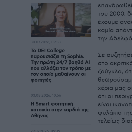
επανδρωθεί 
του 2000, δ
έχουμε ανα
καμία απάντ
την Αδελφό
30.07.2026, 09:33
Το DEI College
Σε συζητήσ
παρουσιάζει τη Sophia.
Την πρώτη 24/7 βοηθό AI
στο ακριτικ
που αλλάζει τον τρόπο με
ζούγκλα, ότι
τον οποίο μαθαίνουν οι
θεωρούσαμε
φοιτητές
χέρια μας 
ότι οι περι
03.08.2026, 10:56
Η Smart φοιτητική
είναι ικανο
κατοικία στην καρδιά της
φυλάκιο της
Αθήνας
τελείως δι
29.07.2026, 09:39