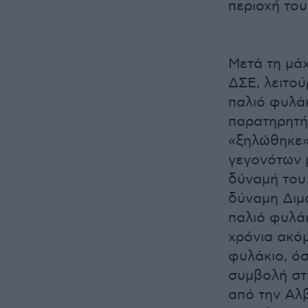
περιοχή το
Μετά τη μάχ
ΔΣΕ, λειτού
παλιό φυλάκ
παρατηρητή
«ξηλώθηκε»
γεγονότων 
δύναμή του
δύναμη Διμ
παλιό φυλάκ
χρόνια ακόμ
φυλάκιο, όσ
συμβολή στ
από την Αλ