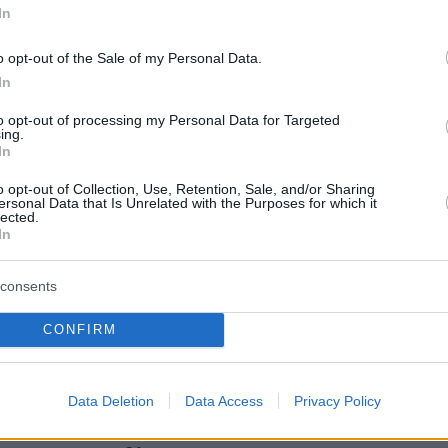
γόρασε από τον Καστανιανίτη Μιχάλη Μπούρα
In
94 τ.μ., 400 μέτρα βορειοδυτικά του χωριού.
o opt-out of the Sale of my Personal Data.
έκταση του φυλακίου είναι δημόσια και δεν
In
ματα για αυτή.
to opt-out of processing my Personal Data for Targeted
ing.
τασκευάστηκαν από τον Γερμανό μηχανικό
In
δύο υπάρχοντα κτίρια για τον στρατωνισμό
o opt-out of Collection, Use, Retention, Sale, and/or Sharing
 του φυλακίου. Από τότε, το φυλάκιο της
ersonal Data that Is Unrelated with the Purposes for which it
lected.
 βρίσκεται εκεί, ως «ΕΦ 7». Από τον τομέα
In
ν στις 28 Οκτωβρίου 1940 τμήματα της
εραρχίας «ΦΕΡΑΡΑ». Οι άνδρες του φυλακίου
consents
αι στη συνέχεια, με βάση το σχέδιο
CONFIRM
υ συμπτύχθηκαν στο Καλπάκι. Από εκεί
Γερμανοί, στις 15 Αυγούστου 1944 και έκαψαν
ρο μέρος της Καστάνιανης. Το 1945 – 1946 το
Data Deletion
Data Access
Privacy Policy
αναλειτούργησε, αλλά λόγω της δράσης στην