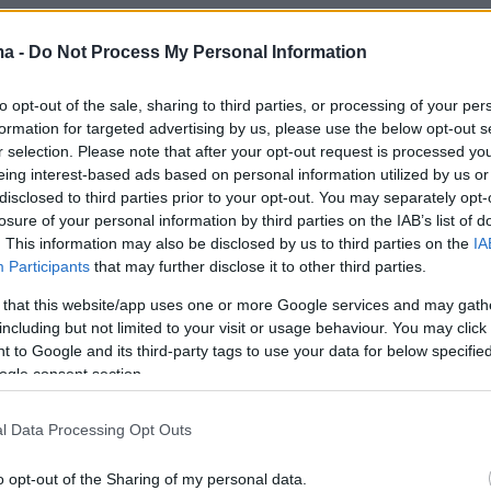
ma -
Do Not Process My Personal Information
στορία του φυλακίου της Καστάνιανης
to opt-out of the sale, sharing to third parties, or processing of your per
formation for targeted advertising by us, please use the below opt-out s
r selection. Please note that after your opt-out request is processed y
eing interest-based ads based on personal information utilized by us or
νη απελευθερώθηκε το 1913. Δόθηκε οριστικά
disclosed to third parties prior to your opt-out. You may separately opt-
losure of your personal information by third parties on the IAB’s list of
α με το Πρωτόκολλο της Φλωρεντίας (17/30
. This information may also be disclosed by us to third parties on the
IA
1913). Παρέμεινε, οριακά, εκτός του
Participants
that may further disclose it to other third parties.
ου Πωγωνίου», που βρισκόταν υπό ιταλική
 that this website/app uses one or more Google services and may gath
φυλάκιο της Καστάνιανης λειτούργησε για
including but not limited to your visit or usage behaviour. You may click 
 το 1920, στην εκκλησία της Ζωοδόχου Πηγής
 to Google and its third-party tags to use your data for below specifi
ogle consent section.
λα). Μια σπάνια φωτογραφία του ναού, που
κατεδαφιστεί και στη θέση του ανεγέρθηκε
l Data Processing Opt Outs
κλησία, έχει συμπεριλάβει στο βιβλίο του για
ανη ο πατήρ Διονύσιος Τάτσης. Το Δημόσιο
o opt-out of the Sharing of my personal data.