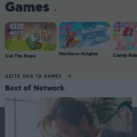
Games
Northern Heights
Candy Bub
Cut The Rope
ΔΕΙΤΕ ΟΛΑ ΤΑ GAMES
Best of Network