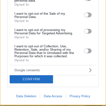
personal data.
grant or deny consent to Google and its third-party tags to
Opted In
use your data for below specified purposes in below Google
21.05.2026, 16:31
consent section.
Η σκυλίτσα που «πήρε πτυχίο» και η συγκινητική ιστορία της
I want to opt-out of the Sale of my
- Η viral στιγμή σε βίντεο
Personal Data.
Opted In
I want to opt-out of processing my
Personal Data for Targeted Advertising.
Opted In
I want to opt-out of Collection, Use,
Retention, Sale, and/or Sharing of my
Personal Data that Is Unrelated with the
Purposes for which it was collected.
Opted In
Google consents
CONFIRM
Data Deletion
Data Access
Privacy Policy