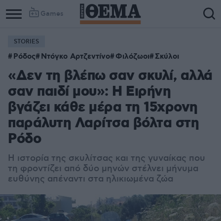
Games
STORIES
Column
Column
Ρόδος
Ντόγκο Αρτζεντίνο
Φιλόζωοι
Σκύλοι
1
2
«Δεν τη βλέπω σαν σκυλί, αλλά
σαν παιδί μου»: Η Ειρήνη
βγάζει κάθε μέρα τη 15χρονη
παράλυτη Λαρίτσα βόλτα στη
Ρόδο
Η ιστορία της σκυλίτσας και της γυναίκας που
τη φροντίζει από δύο μηνών στέλνει μήνυμα
ευθύνης απέναντι στα ηλικιωμένα ζώα