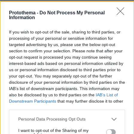
Σχετικά Άρθρα
Protothema -
Do Not Process My Personal
Information
If you wish to opt-out of the sale, sharing to third parties, or
processing of your personal or sensitive information for
targeted advertising by us, please use the below opt-out
section to confirm your selection. Please note that after your
opt-out request is processed you may continue seeing
interest-based ads based on personal information utilized by
us or personal information disclosed to third parties prior to
your opt-out. You may separately opt-out of the further
disclosure of your personal information by third parties on the
IAB’s list of downstream participants. This information may
also be disclosed by us to third parties on the
IAB’s List of
Downstream Participants
that may further disclose it to other
third parties.
Please note that this website/app uses one or more Google
Personal Data Processing Opt Outs
services and may gather and store information including but
not limited to your visit or usage behaviour. You may click to
I want to opt-out of the Sharing of my