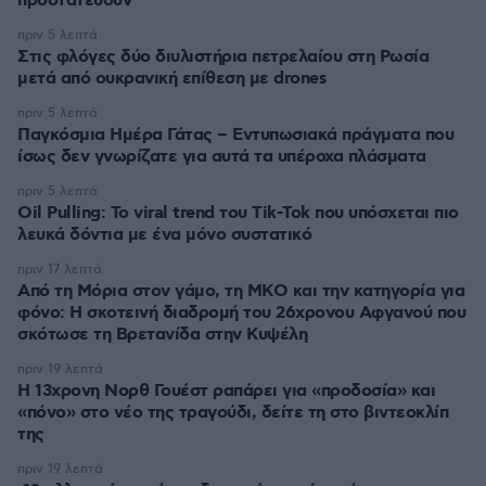
προστατεύουν
πριν 5 λεπτά
Στις φλόγες δύο διυλιστήρια πετρελαίου στη Ρωσία
μετά από ουκρανική επίθεση με drones
πριν 5 λεπτά
Παγκόσμια Ημέρα Γάτας – Εντυπωσιακά πράγματα που
ίσως δεν γνωρίζατε για αυτά τα υπέροχα πλάσματα
πριν 5 λεπτά
Oil Pulling: To viral trend του Tik-Tok που υπόσχεται πιο
λευκά δόντια με ένα μόνο συστατικό
πριν 17 λεπτά
Από τη Μόρια στον γάμο, τη ΜΚΟ και την κατηγορία για
φόνο: Η σκοτεινή διαδρομή του 26χρονου Αφγανού που
σκότωσε τη Βρετανίδα στην Κυψέλη
πριν 19 λεπτά
Η 13χρονη Νορθ Γουέστ ραπάρει για «προδοσία» και
«πόνο» στο νέο της τραγούδι, δείτε τη στο βιντεοκλίπ
της
πριν 19 λεπτά