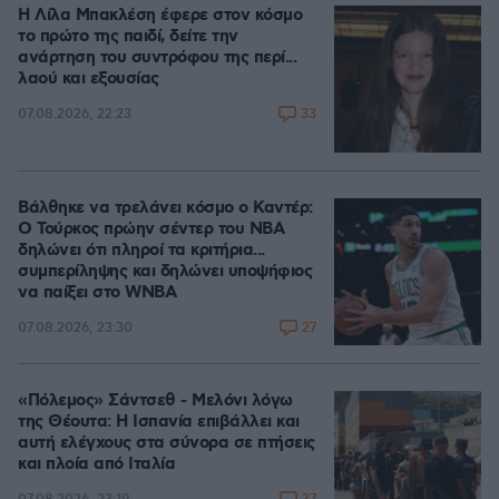
Η Λίλα Μπακλέση έφερε στον κόσμο
το πρώτο της παιδί, δείτε την
ανάρτηση του συντρόφου της περί...
λαού και εξουσίας
33
07.08.2026, 22:23
Βάλθηκε να τρελάνει κόσμο ο Καντέρ:
Ο Τούρκος πρώην σέντερ του NBA
δηλώνει ότι πληροί τα κριτήρια...
συμπερίληψης και δηλώνει υποψήφιος
να παίξει στο WNBA
27
07.08.2026, 23:30
«Πόλεμος» Σάντσεθ - Μελόνι λόγω
της Θέουτα: Η Ισπανία επιβάλλει και
αυτή ελέγχους στα σύνορα σε πτήσεις
και πλοία από Ιταλία