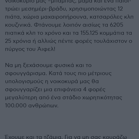
νοικοκυριό μας –μπαμπάς, μαμά και ένα παιδί-
τρώει μεσημέρι-βράδυ, χρησιμοποιώντας 12
πιάτα, χώρια μαχαιροπήρουνα, κατσαρόλες κλπ
κουζινικά. Φτάνουμε λοιπόν αισίως τα 6205
πιατικά κλπ το χρόνο και τα 155.125 κομμάτια τα
25 χρόνια ή αλλιώς πέντε φορές τουλάχιστον ο
πύργος του Άιφελ!
Να μη ξεχάσουμε φυσικά και το
σφουγγάρισμα. Κατά τους πιο μέτριους
υπολογισμούς η νοικοκυρά μας θα
σφουγγαρίζει μια επιφάνεια 4 φορές
μεγαλύτερη από ένα στάδιο χωρητικότητας
100.000 ανθρώπων.
Έχουμε και τα τζάμια. Για να μη σας κουράζω