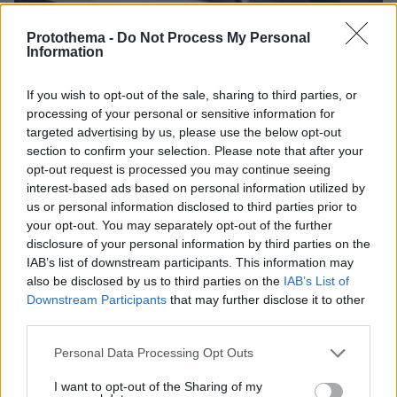
27.07.2026, 06:00
Protothema -
Do Not Process My Personal
Το μέλλον της τεχνολογίας
Information
03.08.2026, 10:56
If you wish to opt-out of the sale, sharing to third parties, or
Η Smart φοιτητική κατοικία στην καρδιά της Αθήνας
processing of your personal or sensitive information for
targeted advertising by us, please use the below opt-out
26.07.2026, 09:54
section to confirm your selection. Please note that after your
Επαγγελματική Εκπαίδευση & Εξειδίκευση: Το Mοντέλο που
opt-out request is processed you may continue seeing
σε Bάζει στην Aγορά Eργασίας
interest-based ads based on personal information utilized by
us or personal information disclosed to third parties prior to
your opt-out. You may separately opt-out of the further
ΡΟΗ ΕΙΔΗΣΕΩΝ
disclosure of your personal information by third parties on the
IAB’s list of downstream participants. This information may
Ειδήσεις
Δημοφιλή
Σχολιασμένα
also be disclosed by us to third parties on the
IAB’s List of
Downstream Participants
that may further disclose it to other
third parties.
πριν 10 λεπτά
Ρωσικά πλήγματα σε Κίεβο και Μπροβαρί: Τρεις νεκροί,
Please note that this website/app uses one or more Google
Personal Data Processing Opt Outs
ανάμεσά τους ένα παιδί
services and may gather and store information including but
πριν 45 λεπτά
not limited to your visit or usage behaviour. You may click to
I want to opt-out of the Sharing of my