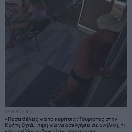
07.08.2026, 18:22
«Πόσα θέλεις για το κορίτσι;»: Τουρίστας στην
Κρήτη ζητά... τιμή για να ασελγήσει σε ανήλικη, τι
καταγγέλλει ο ιδιοκτήτης επιχείρησης