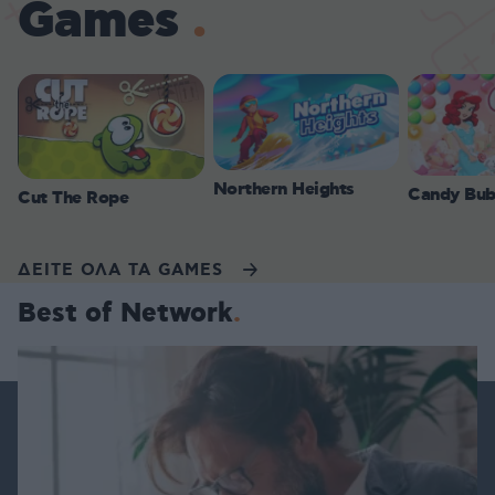
Games
Northern Heights
Candy Bub
Cut The Rope
ΔΕΙΤΕ ΟΛΑ ΤΑ GAMES
Best of Network