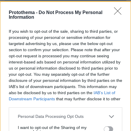
Protothema -
Do Not Process My Personal
Information
If you wish to opt-out of the sale, sharing to third parties, or
processing of your personal or sensitive information for
targeted advertising by us, please use the below opt-out
section to confirm your selection. Please note that after your
opt-out request is processed you may continue seeing
interest-based ads based on personal information utilized by
us or personal information disclosed to third parties prior to
your opt-out. You may separately opt-out of the further
disclosure of your personal information by third parties on the
IAB’s list of downstream participants. This information may
also be disclosed by us to third parties on the
IAB’s List of
Downstream Participants
that may further disclose it to other
07.08.2026, 07:00
third parties.
Προφυλακίστηκαν ο δήμαρχος Στυλίδας και δύο
ακόμη κατηγορούμενοι για την πυρκαγιά στη
Please note that this website/app uses one or more Google
Personal Data Processing Opt Outs
Βοιωτία
services and may gather and store information including but
not limited to your visit or usage behaviour. You may click to
I want to opt-out of the Sharing of my