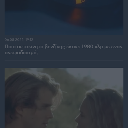
06.08.2026, 19:12
Ποιο αυτοκίνητο βενζίνης έκανε 1.980 χλμ με έναν
ανεφοδιασμό;