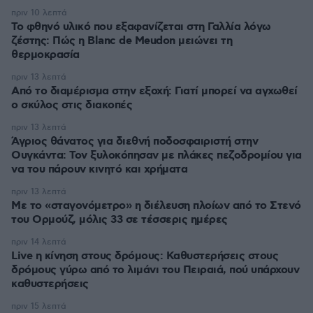
πριν 10 λεπτά
Το φθηνό υλικό που εξαφανίζεται στη Γαλλία λόγω
ζέστης: Πώς η Blanc de Meudon μειώνει τη
θερμοκρασία
πριν 13 λεπτά
Από το διαμέρισμα στην εξοχή: Γιατί μπορεί να αγχωθεί
ο σκύλος στις διακοπές
πριν 13 λεπτά
Άγριος θάνατος για διεθνή ποδοσφαιριστή στην
Ουγκάντα: Τον ξυλοκόπησαν με πλάκες πεζοδρομίου για
να του πάρουν κινητό και χρήματα
πριν 13 λεπτά
Με το «σταγονόμετρο» η διέλευση πλοίων από το Στενό
του Ορμούζ, μόλις 33 σε τέσσερις ημέρες
πριν 14 λεπτά
Live η κίνηση στους δρόμους: Καθυστερήσεις στους
δρόμους γύρω από το λιμάνι του Πειραιά, πού υπάρχουν
καθυστερήσεις
πριν 15 λεπτά