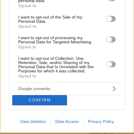
personal data.
grant or deny consent to Google and its third-party tags to
Opted In
Η Ιουλία Καλλιμάνη θύμωσε με θεατή
use your data for below specified purposes in below Google
που της πέταξε λουλούδια στην
consent section.
I want to opt-out of the Sale of my
Ηγουμενίτσα: Του τα επέστρεψε στο
Personal Data.
κεφάλι και είπε «εσένα σ' αρέσει
Opted In
αυτό...», δείτε βίντεο
I want to opt-out of processing my
17
07.08.2026, 06:39
Personal Data for Targeted Advertising.
Opted In
I want to opt-out of Collection, Use,
Οργή στο Περού για το βίντεο της
Retention, Sale, and/or Sharing of my
σεξουαλικής επίθεσης μαέστρου σε
Personal Data that Is Unrelated with the
26χρονη τραγουδίστρια: «Σιγά-σιγά
Purposes for which it was collected.
Opted In
θα το ξεπεράσεις» της έλεγαν από τη
μπάντα της
Google consents
07.08.2026, 07:16
CONFIRM
Η αποκαλυπτική κατάθεση της
συζύγου του Αφγανού: Πώς
Data Deletion
Data Access
Privacy Policy
γνωρίσαμε τη Λίσα, γιατί υποψιάστηκα
ότι ήταν το πτώμα στη βαλίτσα