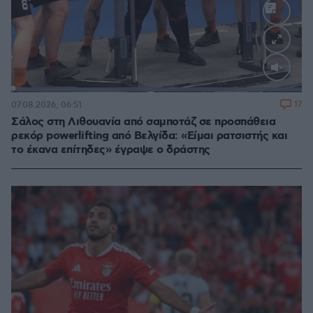
Loaded
:
100.00%
17
07.08.2026, 06:51
Σάλος στη Λιθουανία από σαμποτάζ σε προσπάθεια
ρεκόρ powerlifting από Βελγίδα: «Είμαι ρατσιστής και
το έκανα επίτηδες» έγραψε ο δράστης