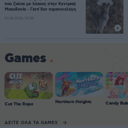
που ζούσε με λύκους στην Κεντρική
Μακεδονία - Γιατί δεν περισυνελέγη
07.08.2026, 07:44
Games
Northern Heights
Candy Bub
Cut The Rope
ΔΕΙΤΕ ΟΛΑ ΤΑ GAMES