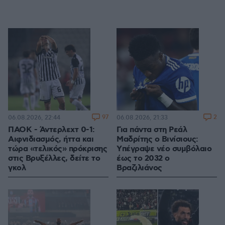
97
2
06.08.2026, 22:44
06.08.2026, 21:33
ΠΑΟΚ - Άντερλεχτ 0-1:
Για πάντα στη Ρεάλ
Αιφνιδιασμός, ήττα και
Μαδρίτης ο Βινίσιους:
τώρα «τελικός» πρόκρισης
Yπέγραψε νέο συμβόλαιο
στις Βρυξέλλες, δείτε το
έως το 2032 ο
γκολ
Βραζιλιάνος