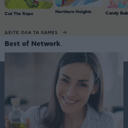
Northern Heights
Candy Bub
Cut The Rope
ΔΕΙΤΕ ΟΛΑ ΤΑ GAMES
Best of Network