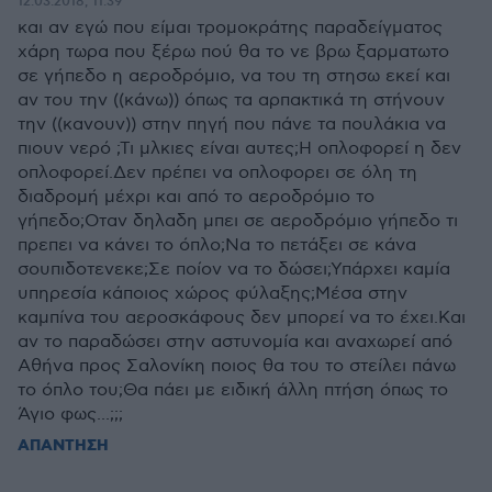
12.03.2018, 11:39
και αν εγώ που είμαι τρομοκράτης παραδείγματος
χάρη τωρα που ξέρω πού θα το νε βρω ξαρματωτο
σε γήπεδο η αεροδρόμιο, να του τη στησω εκεί και
αν του την ((κάνω)) όπως τα αρπακτικά τη στήνουν
την ((κανουν)) στην πηγή που πάνε τα πουλάκια να
πιουν νερό ;Τι μλκιες είναι αυτες;Η οπλοφορεί η δεν
οπλοφορεί.Δεν πρέπει να οπλοφορει σε όλη τη
διαδρομή μέχρι και από το αεροδρόμιο το
γήπεδο;Οταν δηλαδη μπει σε αεροδρόμιο γήπεδο τι
πρεπει να κάνει το όπλο;Να το πετάξει σε κάνα
σουπιδοτενεκε;Σε ποίον να το δώσει;Υπάρχει καμία
υπηρεσία κάποιος χώρος φύλαξης;Μέσα στην
καμπίνα του αεροσκάφους δεν μπορεί να το έχει.Και
αν το παραδώσει στην αστυνομία και αναχωρεί από
Αθήνα προς Σαλονίκη ποιος θα του το στείλει πάνω
το όπλο του;Θα πάει με ειδική άλλη πτήση όπως το
Άγιο φως...;;;
ΑΠΑΝΤΗΣΗ