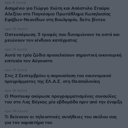
πριν 8 λεπτά
Ασημένιο για Γιώργο Χιώτη και Απόστολο Σταύρο
Αλεξίου στο Παγκόσμιο Πρωτάθλημα Κωπηλασίας
Εφήβων-Νεανίδων στη Βουλγαρία, δείτε βίντεο
πριν 10 λεπτά
Οστεοπόρωση: 5 τροφές που δυναμώνουν τα οστά και
μειώνουν τον κίνδυνο κατάγματος
πριν 13 λεπτά
Αυτά τα τρία ζώδια προσελκύουν σημαντική οικονομική
επιτυχία τον Αύγουστο
πριν 13 λεπτά
Στις 2 Σεπτεμβρίου η παρουσίαση του οικονομικού
προγράμματος της ΕΛ.Α.Σ. στη Θεσσαλονίκη
πριν 16 λεπτά
Ο Morrissey ακύρωσε προγραμματισμένες συναυλίες
του στο Λας Βέγκας μία εβδομάδα πριν από την έναρξη
πριν 24 λεπτά
Τι δείχνουν οι τηλεοπτικές συνήθειες του σκύλου σας
για τον χαρακτήρα του