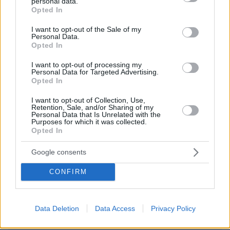
personal data.
grant or deny consent to Google and its third-party tags to
Opted In
ΌΝΟΜΑ *
use your data for below specified purposes in below Google
consent section.
I want to opt-out of the Sale of my
Personal Data.
Opted In
I want to opt-out of processing my
EMAIL
Personal Data for Targeted Advertising.
Opted In
I want to opt-out of Collection, Use,
Retention, Sale, and/or Sharing of my
Personal Data that Is Unrelated with the
Purposes for which it was collected.
ΣΧΌΛΙΟ *
Opted In
Google consents
CONFIRM
Data Deletion
Data Access
Privacy Policy
Απομένουν
2500
χαρακτήρες