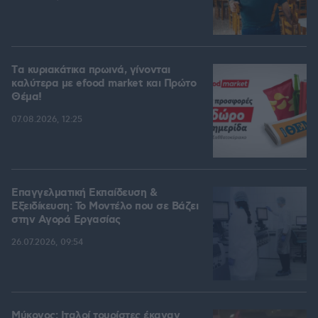
Tα κυριακάτικα πρωινά, γίνονται
καλύτερα με efood market και Πρώτο
Θέμα!
07.08.2026, 12:25
Επαγγελματική Εκπαίδευση &
Εξειδίκευση: Το Mοντέλο που σε Bάζει
στην Aγορά Eργασίας
26.07.2026, 09:54
Μύκονος: Ιταλοί τουρίστες έκαναν