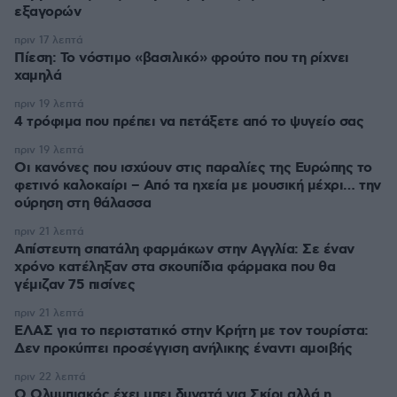
εξαγορών
πριν 17 λεπτά
Πίεση: Το νόστιμο «βασιλικό» φρούτο που τη ρίχνει
χαμηλά
πριν 19 λεπτά
4 τρόφιμα που πρέπει να πετάξετε από το ψυγείο σας
πριν 19 λεπτά
Οι κανόνες που ισχύουν στις παραλίες της Ευρώπης το
φετινό καλοκαίρι – Από τα ηχεία με μουσική μέχρι… την
ούρηση στη θάλασσα
πριν 21 λεπτά
Απίστευτη σπατάλη φαρμάκων στην Αγγλία: Σε έναν
χρόνο κατέληξαν στα σκουπίδια φάρμακα που θα
γέμιζαν 75 πισίνες
πριν 21 λεπτά
ΕΛΑΣ για το περιστατικό στην Κρήτη με τον τουρίστα:
Δεν προκύπτει προσέγγιση ανήλικης έναντι αμοιβής
πριν 22 λεπτά
Ο Ολυμπιακός έχει μπει δυνατά για Σκίρι αλλά η