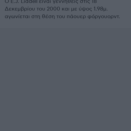
Ο E.J. Liddell είναι γεννηθείς στις 18
Δεκεμβρίου του 2000 και με ύψος 1.98μ.
αγωνίεται στη θέση του πάουερ φόργουορντ.