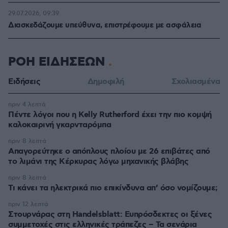
29.07.2026, 09:39
Διασκεδάζουμε υπεύθυνα, επιστρέφουμε με ασφάλεια
ΡΟΗ ΕΙΔΗΣΕΩΝ
Ειδήσεις
Δημοφιλή
Σχολιασμένα
πριν 4 λεπτά
Πέντε λόγοι που η Kelly Rutherford έχει την πιο κομψή
καλοκαιρινή γκαρνταρόμπα
πριν 8 λεπτά
Απαγορεύτηκε ο απόπλους πλοίου με 26 επιβάτες από
το λιμάνι της Κέρκυρας λόγω μηχανικής βλάβης
πριν 8 λεπτά
Τι κάνει τα ηλεκτρικά πιο επικίνδυνα απ’ όσο νομίζουμε;
πριν 12 λεπτά
Στουρνάρας στη Handelsblatt: Ευπρόσδεκτες οι ξένες
συμμετοχές στις ελληνικές τράπεζες – Τα σενάρια