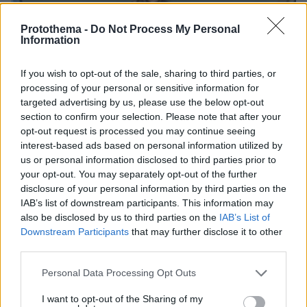
Protothema -
Do Not Process My Personal
Information
If you wish to opt-out of the sale, sharing to third parties, or
processing of your personal or sensitive information for
targeted advertising by us, please use the below opt-out
section to confirm your selection. Please note that after your
opt-out request is processed you may continue seeing
interest-based ads based on personal information utilized by
us or personal information disclosed to third parties prior to
your opt-out. You may separately opt-out of the further
disclosure of your personal information by third parties on the
08.08.2026, 09:25
IAB’s list of downstream participants. This information may
Βίντεο: Μεθυσμένη σκότωσε νύφη λίγες ώρες
also be disclosed by us to third parties on the
IAB’s List of
μετά τον γάμο της και στο τμήμα ζητούσε
Downstream Participants
that may further disclose it to other
κλαίγοντας τον πατέρα της
third parties.
Please note that this website/app uses one or more Google
Personal Data Processing Opt Outs
services and may gather and store information including but
not limited to your visit or usage behaviour. You may click to
I want to opt-out of the Sharing of my