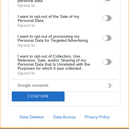
personal data.
grant or deny consent to Google and its third-party tags to
Opted In
use your data for below specified purposes in below Google
consent section.
I want to opt-out of the Sale of my
Personal Data.
Opted In
I want to opt-out of processing my
Personal Data for Targeted Advertising.
Opted In
I want to opt-out of Collection, Use,
Retention, Sale, and/or Sharing of my
Personal Data that Is Unrelated with the
Purposes for which it was collected.
Opted In
Google consents
CONFIRM
08.08.2026, 08:36
Data Deletion
Data Access
Privacy Policy
Καρέ-καρέ η ανάλυση του τροχαίου στις Σέρρες
με νεκρούς μητέρα και γιο: Τι λέει