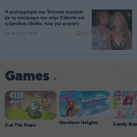
Η φωτογραφία του Τσιτσιπά αγκαλιά
με τη σύντροφό του στην Ελβετία και
η βραδινή έξοδός τους για φαγητό
56
08.08.2026, 09:14
Games
Northern Heights
Candy Bub
Cut The Rope