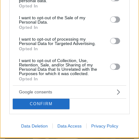
personal data.
05.08.2026, 19:53
grant or deny consent to Google and its third-party tags to
Opted In
Ζευγάρι Βρετανών με 3 παιδιά πούλησαν τα πάντα
use your data for below specified purposes in below Google
για να αγοράσουν σπίτι στην Αιγιάλεια,
consent section.
I want to opt-out of the Sale of my
καταστράφηκε από την πυρκαγιά λίγο πριν
Personal Data.
Opted In
μετακομίσουν, φωτογραφίες
I want to opt-out of processing my
Personal Data for Targeted Advertising.
Opted In
I want to opt-out of Collection, Use,
Retention, Sale, and/or Sharing of my
Personal Data that Is Unrelated with the
Purposes for which it was collected.
Opted In
Google consents
CONFIRM
Data Deletion
Data Access
Privacy Policy