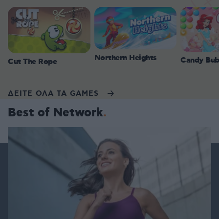
Northern Heights
Candy Bub
Cut The Rope
ΔΕΙΤΕ ΟΛΑ ΤΑ GAMES
Best of Network