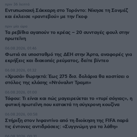
πριν 36 λεπτά
Εντυπωσιακή Σάκκαρη στο Τορόντο: Νίκησε τη Σονμέζ
και έκλεισε «ραντεβού» με την Γκοφ
πριν μία ώρα
Τα ρεβίθια αγαπούν το κρέας – 20 συνταγές φουλ στην
πρωτεΐνη
06.08.2026, 01:46
Φωτιά σε υποσταθμό της ΔΕΗ στην Άρτα, αναφορές για
εκρήξεις και διακοπές ρεύματος, δείτε βίντεο
06.08.2026, 01:32
«Χρυσά» θωρηκτά: Έως 275 δισ. δολάρια θα κοστίσει ο
στόλος της κλάσης «Ντόναλντ Τραμπ»
06.08.2026, 01:00
Τόφου: Τι είναι και πώς μαγειρεύεται το «τυρί σόγιας», η
φυτική πρωτεΐνη που κατακτά τη σύγχρονη κουζίνα
06.08.2026, 00:58
Στήριξη στον Ινφαντίνο από τη διοίκηση της FIFA παρά
τις έντονες αντιδράσεις: «Συγγνώμη για τα λάθη»
06.08.2026, 00:31