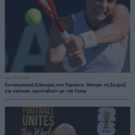
πριν 36 λεπτά
Εντυπωσιακή Σάκκαρη στο Τορόντο: Νίκησε τη Σονμέζ
και έκλεισε «ραντεβού» με την Γκοφ