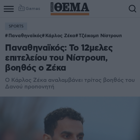
Games
SPORTS
Παναθηναϊκός
Κάρλος Ζέκα
Τζέικομπ Νίστρουπ
Παναθηναϊκός: Το 12μελες
επιτελείου του Νίστρουπ,
βοηθός ο Ζέκα
Ο Κάρλος Ζέκα αναλαμβάνει τρίτος βοηθός του
Δανού προπονητή