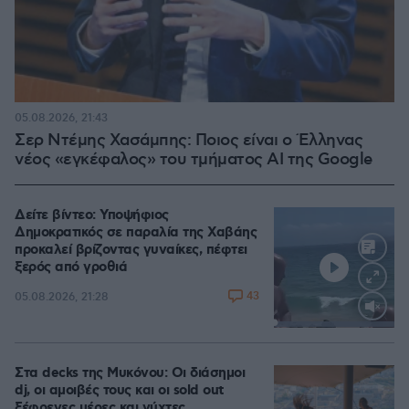
05.08.2026, 21:43
Σερ Ντέμης Χασάμπης: Ποιος είναι ο Έλληνας
νέος «εγκέφαλος» του τμήματος AI της Google
Δείτε βίντεο: Υποψήφιος
Δημοκρατικός σε παραλία της Χαβάης
προκαλεί βρίζοντας γυναίκες, πέφτει
ξερός από γροθιά
43
05.08.2026, 21:28
Loaded
:
100.00%
Στα decks της Μυκόνου: Οι διάσημοι
dj, οι αμοιβές τους και οι sold out
ξέφρενες μέρες και νύχτες