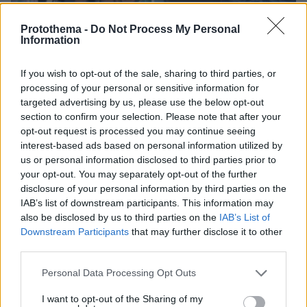
Protothema -
Do Not Process My Personal
Information
If you wish to opt-out of the sale, sharing to third parties, or
processing of your personal or sensitive information for
05.08.2026, 19:53
targeted advertising by us, please use the below opt-out
Ζευγάρι Βρετανών με 3 παιδιά πούλησαν τα πάντα
section to confirm your selection. Please note that after your
για να αγοράσουν σπίτι στην Αιγιάλεια,
opt-out request is processed you may continue seeing
καταστράφηκε από την πυρκαγιά λίγο πριν
interest-based ads based on personal information utilized by
μετακομίσουν, φωτογραφίες
us or personal information disclosed to third parties prior to
your opt-out. You may separately opt-out of the further
disclosure of your personal information by third parties on the
Άγριο διπλό έγκλημα στην Ταϊλάνδη:
IAB’s list of downstream participants. This information may
Σκότωσαν δύο αδέλφια από τη Ρωσία
also be disclosed by us to third parties on the
IAB’s List of
για τη μηχανή τους και μια οικογένεια
για το φορτηγάκι της
Downstream Participants
that may further disclose it to other
third parties.
12
06.08.2026, 09:29
Please note that this website/app uses one or more Google
Personal Data Processing Opt Outs
services and may gather and store information including but
not limited to your visit or usage behaviour. You may click to
I want to opt-out of the Sharing of my