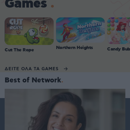
Games
Northern Heights
Candy Bub
Cut The Rope
ΔΕΙΤΕ ΟΛΑ ΤΑ GAMES
Best of Network