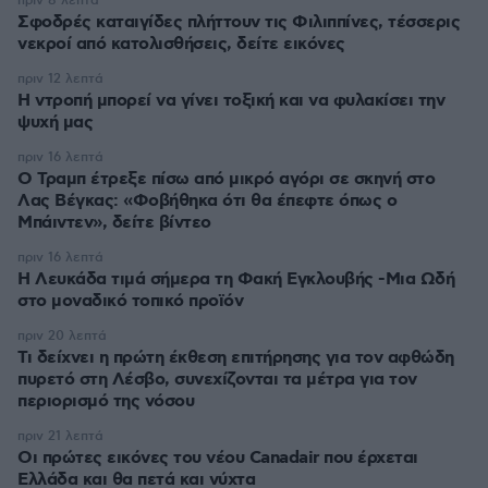
πριν 8 λεπτά
Σφοδρές καταιγίδες πλήττουν τις Φιλιππίνες, τέσσερις
νεκροί από κατολισθήσεις, δείτε εικόνες
πριν 12 λεπτά
Η ντροπή μπορεί να γίνει τοξική και να φυλακίσει την
ψυχή μας
πριν 16 λεπτά
Ο Τραμπ έτρεξε πίσω από μικρό αγόρι σε σκηνή στο
Λας Βέγκας: «Φοβήθηκα ότι θα έπεφτε όπως ο
Μπάιντεν», δείτε βίντεο
πριν 16 λεπτά
Η Λευκάδα τιμά σήμερα τη Φακή Εγκλουβής -Μια Ωδή
στο μοναδικό τοπικό προϊόν
πριν 20 λεπτά
Τι δείχνει η πρώτη έκθεση επιτήρησης για τον αφθώδη
πυρετό στη Λέσβο, συνεχίζονται τα μέτρα για τον
περιορισμό της νόσου
πριν 21 λεπτά
Οι πρώτες εικόνες του νέου Canadair που έρχεται
Ελλάδα και θα πετά και νύχτα