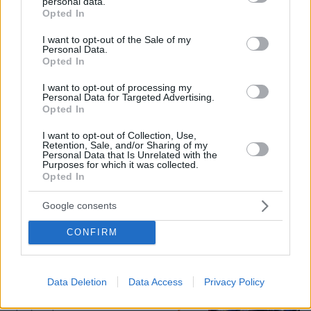
personal data.
Νεαρή γυναίκα με ακατέργαστη
grant or deny consent to Google and its third-party tags to
Opted In
ομορφιά από την Αιθιοπία έγινε viral,
use your data for below specified purposes in below Google
δείτε την εντυπωσιακή μεταμόρφωσή
consent section.
I want to opt-out of the Sale of my
της από μακιγιέρ
Personal Data.
Opted In
32
06.08.2026, 09:18
I want to opt-out of processing my
Personal Data for Targeted Advertising.
Opted In
Η εξομολόγηση της συζύγου του
I want to opt-out of Collection, Use,
Κώστα Σόμμερ: Ανησυχώ μήπως
Retention, Sale, and/or Sharing of my
ξεχάσει πόσο πολύ τον χρειαζόμαστε
Personal Data that Is Unrelated with the
και πόσο τον αγαπάμε
Purposes for which it was collected.
Opted In
26
05.08.2026, 20:15
Google consents
CONFIRM
Το μεγάλο παζάρι με τους
ανεξάρτητους: Με ποια κόμματα
φλερτάρουν οι βουλευτές που δεν
Data Deletion
Data Access
Privacy Policy
έχουν στέγη
13
πριν μία ώρα