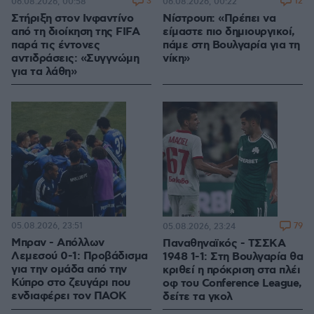
3
12
06.08.2026, 00:58
06.08.2026, 00:22
Στήριξη στον Ινφαντίνο
Νίστρουπ: «Πρέπει να
από τη διοίκηση της FIFA
είμαστε πιο δημιουργικοί,
παρά τις έντονες
πάμε στη Βουλγαρία για τη
αντιδράσεις: «Συγγνώμη
νίκη»
για τα λάθη»
05.08.2026, 23:51
79
05.08.2026, 23:24
Μπραν - Απόλλων
Παναθηναϊκός - ΤΣΣΚΑ
Λεμεσού 0-1: Προβάδισμα
1948 1-1: Στη Βουλγαρία θα
για την ομάδα από την
κριθεί η πρόκριση στα πλέι
Κύπρο στο ζευγάρι που
οφ του Conference League,
ενδιαφέρει τον ΠΑΟΚ
δείτε τα γκολ