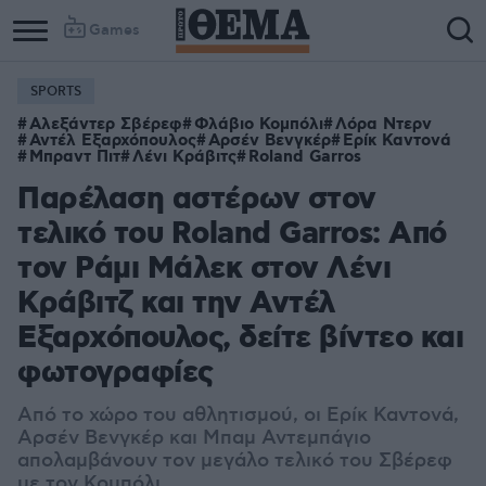
Games
SPORTS
Αλεξάντερ Σβέρεφ
Φλάβιο Κομπόλι
Λόρα Ντερν
Αντέλ Εξαρχόπουλος
Αρσέν Βενγκέρ
Ερίκ Καντονά
Μπραντ Πιτ
Λένι Κράβιτς
Roland Garros
Παρέλαση αστέρων στον
τελικό του Roland Garros: Από
τον Ράμι Μάλεκ στον Λένι
Κράβιτζ και την Αντέλ
Εξαρχόπουλος, δείτε βίντεο και
φωτογραφίες
Από το χώρο του αθλητισμού, οι Ερίκ Καντονά,
Αρσέν Βενγκέρ και Μπαμ Αντεμπάγιο
απολαμβάνουν τον μεγάλο τελικό του Σβέρεφ
με τον Κομπόλι