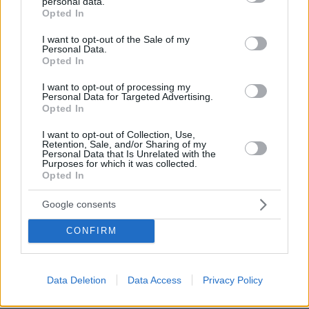
personal data.
grant or deny consent to Google and its third-party tags to
Opted In
use your data for below specified purposes in below Google
consent section.
I want to opt-out of the Sale of my
Personal Data.
Opted In
I want to opt-out of processing my
Personal Data for Targeted Advertising.
Opted In
I want to opt-out of Collection, Use,
Retention, Sale, and/or Sharing of my
Personal Data that Is Unrelated with the
Purposes for which it was collected.
Opted In
Google consents
CONFIRM
Data Deletion
Data Access
Privacy Policy
08.08.2026, 18:08