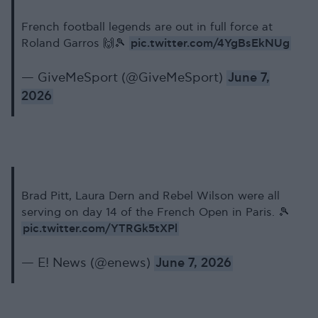
French football legends are out in full force at
pic.twitter.com/4YgBsEkNUg
Roland Garros 🙌🎾
— GiveMeSport (@GiveMeSport)
June 7,
2026
Brad Pitt, Laura Dern and Rebel Wilson were all
serving on day 14 of the French Open in Paris. 🎾
pic.twitter.com/YTRGk5tXPl
— E! News (@enews)
June 7, 2026