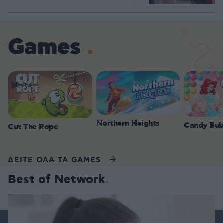
Games
Northern Heights
Candy Bub
Cut The Rope
ΔΕΙΤΕ ΟΛΑ ΤΑ GAMES
Best of Network