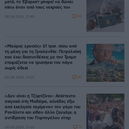
μετά, το Έβερεστ μπορεί να δώσει
πίσω έναν από τους νεκρούς του
10
08.08.2026, 21:49
«Μαύρος χρυσός» $1 τρισ. πίσω από
τη μάχη για τη Γροιλανδία: Πετρελαϊκή
που έχει διασυνδέσεις με τον Τραμπ
ετοιμάζεται να τρυπήσει τον πάγο
χωρίς άδεια
27
08.08.2026, 21:02
«Δεν είναι η Τζορτζίνα»: Απίστευτο
σκηνικό στη Μαδέιρα, χιλιάδες έξω
από εκκλησία περίμεναν τον γάμο του
Ρονάλντο και είδαν άλλο ζευγάρι, η
αντίδραση του Πορτογάλου σταρ
11
08.08.2026, 21:05