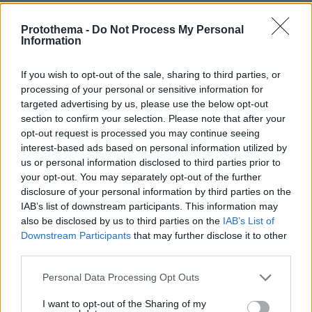
Θετικές οι συνομιλίες με το Ιράν για τα Στενά του
Ορμούζ, λέει το Ομάν
Protothema -
Do Not Process My Personal
Information
08.08.2026, 23:42
Χάος στη Βουλή του Κοσόβου: Βουλευτής της
αντιπολίτευσης πέταξε αυγά στον πρωθυπουργό Άλμπιν
If you wish to opt-out of the sale, sharing to third parties, or
Κούρτι, δείτε βίντεο
processing of your personal or sensitive information for
targeted advertising by us, please use the below opt-out
08.08.2026, 23:40
section to confirm your selection. Please note that after your
Διακοπές στο Λασίθι: Πόλεις με χαρακτήρα, χωριά με
opt-out request is processed you may continue seeing
ψυχή
interest-based ads based on personal information utilized by
08.08.2026, 23:30
us or personal information disclosed to third parties prior to
Μπορεί ένας σκύλος να διαισθανθεί ότι θα γίνει
your opt-out. You may separately opt-out of the further
σεισμός; Πώς επηρεάζει το σχήμα των αυτιών του
disclosure of your personal information by third parties on the
IAB’s list of downstream participants. This information may
also be disclosed by us to third parties on the
IAB’s List of
ΔΕΙΤΕ ΟΛΕΣ ΤΙΣ ΕΙΔΗΣΕΙΣ
Downstream Participants
that may further disclose it to other
third parties.
Please note that this website/app uses one or more Google
Personal Data Processing Opt Outs
ΤΑ ΠΙΟ ΔΗΜΟΦΙΛΗ
services and may gather and store information including but
not limited to your visit or usage behaviour. You may click to
I want to opt-out of the Sharing of my