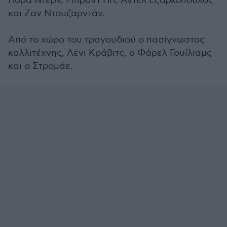
Λόρα Ντερν, Μπραντ Πιτ, Αντέλ Εξαρχόπουλος
και Ζαν Ντουζαρντάν.
Από το χώρο του τραγουδιού ο πασίγνωστος
καλλιτέχνης, Λένι Κράβιτς, ο Φάρελ Γουίλιαμς
και ο Στρομάε.