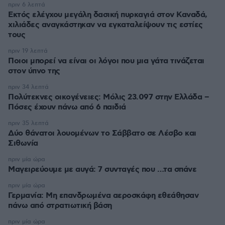
πριν 6 λεπτά
Εκτός ελέγχου μεγάλη δασική πυρκαγιά στον Καναδά,
χιλιάδες αναγκάστηκαν να εγκαταλείψουν τις εστίες
τους
πριν 19 λεπτά
Ποιοι μπορεί να είναι οι λόγοι που μια γάτα τινάζεται
στον ύπνο της
πριν 34 λεπτά
Πολύτεκνες οικογένειες: Μόλις 23.097 στην Ελλάδα –
Πόσες έχουν πάνω από 6 παιδιά
πριν 35 λεπτά
Δύο θάνατοι λουομένων το Σάββατο σε Λέσβο και
Σιθωνία
πριν μία ώρα
Μαγειρεύουμε με αυγά: 7 συνταγές που …τα σπάνε
πριν μία ώρα
Γερμανία: Μη επανδρωμένα αεροσκάφη εθεάθησαν
πάνω από στρατιωτική βάση
πριν μία ώρα