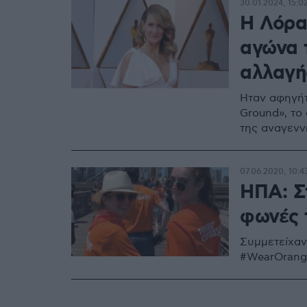
30.01.2024, 15:0
Η Λόρα
αγώνα τ
αλλαγή
Ήταν αφηγήτ
Ground», το
της αναγενν
07.06.2020, 10:4
ΗΠΑ: Σ
φωνές 
Συμμετείχαν 
#WearOrange