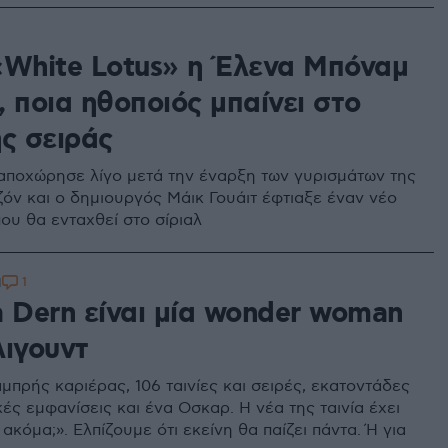
«White Lotus» η Έλενα Μπόναμ
 ποια ηθοποιός μπαίνει στο
ης σειράς
αποχώρησε λίγο μετά την έναρξη των γυρισμάτων της
ζόν και ο δημιουργός Μάικ Γουάιτ έφτιαξε έναν νέο
ου θα ενταχθεί στο σίριαλ
1
1
a Dern είναι μία wonder woman
λιγουντ
μπρής καριέρας, 106 ταινίες και σειρές, εκατοντάδες
ές εμφανίσεις και ένα Οσκαρ. Η νέα της ταινία έχει
ι ακόμα;». Ελπίζουμε ότι εκείνη θα παίζει πάντα. Ή για