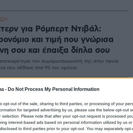
1
0
τερν για Ρόμπερτ Ντιβάλ:
ρονόμιο και τιμή που γνώρισα
νη σου και έπαιξα δίπλα σου
αποχαιρέτησε τον συμπρωταγωνιστή της στην ταινία
se που πέθανε στα 95 του χρόνια
1
ma -
Do Not Process My Personal Information
ρα της Λόρα Ντερν, Νταϊάν
 έκλεινε τα 90 - Χρόνια πολλά
to opt-out of the sale, sharing to third parties, or processing of your per
formation for targeted advertising by us, please use the below opt-out s
ρωίδα μου, στον πιο ξεχωριστό
r selection. Please note that after your opt-out request is processed y
eing interest-based ads based on personal information utilized by us or
ο, έγραψε η ηθοποιός
disclosed to third parties prior to your opt-out. You may separately opt-