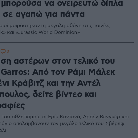
 μπορούσα να ονειρευτώ δίπλα
α σε αγαπώ για πάντα
ιοί μοιράστηκαν τη μεγάλη οθόνη στις ταινίες
rk» και «Jurassic World Dominion»
3
8
ση αστέρων στον τελικό του
 Garros: Από τον Ράμι Μάλεκ
νι Κράβιτζ και την Αντέλ
ουλος, δείτε βίντεο και
αφίες
 του αθλητισμού, οι Ερίκ Καντονά, Αρσέν Βενγκέρ και
άγιο απολαμβάνουν τον μεγάλο τελικό του Σβέρεφ
όλι