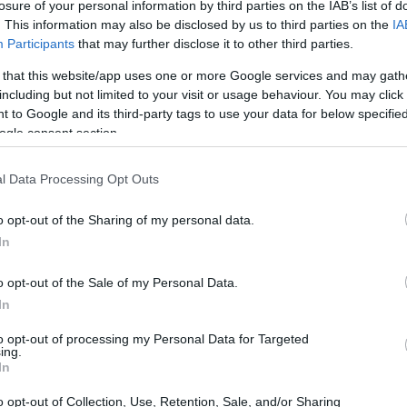
losure of your personal information by third parties on the IAB’s list of
 ηθοποιός έφυγε από τη ζωή στις 3 Νοεμβρίου του
. This information may also be disclosed by us to third parties on the
IA
ία 89 ετών
Participants
that may further disclose it to other third parties.
 that this website/app uses one or more Google services and may gath
including but not limited to your visit or usage behaviour. You may click 
 Ντερν για Ντάιαν Λαντ:
 to Google and its third-party tags to use your data for below specifi
ogle consent section.
 υπέροχη μητέρα για την
η, χαρισματική κόρη μας
l Data Processing Opt Outs
για Όσκαρ ηθοποιός πέθανε στα 89 της χρόνια, με
o opt-out of the Sharing of my personal data.
ς, Λόρα Ντερν, να κάνει γνωστή την είδηση του
In
o opt-out of the Sale of my Personal Data.
In
2
0
 σε ηλικία 89 ετών η Ντάιαν
to opt-out of processing my Personal Data for Targeted
ing.
In
 ηθοποιός με τρεις
o opt-out of Collection, Use, Retention, Sale, and/or Sharing