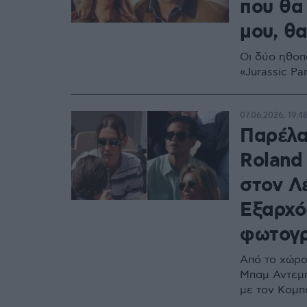
που θα
μου, θ
Οι δύο ηθοπο
«Jurassic Pa
07.06.2026, 19:4
Παρέλα
Roland
στον Λέ
Εξαρχόπ
φωτογρ
Από το χώρο
Μπαμ Αντεμπ
με τον Κομπ