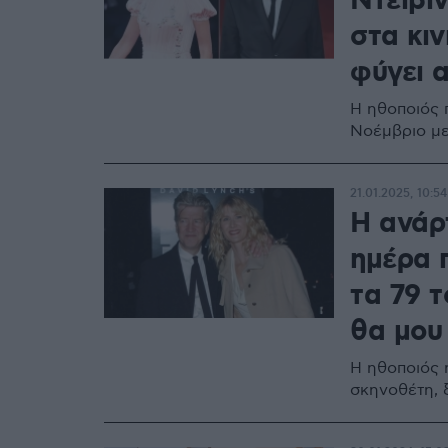
Ντέιβιν
στα κι
φύγει 
Η ηθοποιός 
Νοέμβριο με
21.01.2025, 10:54
Η ανάρ
ημέρα π
τα 79 τ
θα μου
Η ηθοποιός 
σκηνοθέτη, ξ