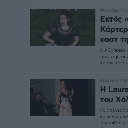
29.04.2026, 11:42
Εκτός 
Κάρτερ,
καστ τ
Η ηθοποιός 
τέταρτης σε
χαρακτήρα π
23.03.2026, 07:5
Η Laur
του Χό
45 χρόνια λα
κοκκινοχαλικ
τίτλο «Παίζε