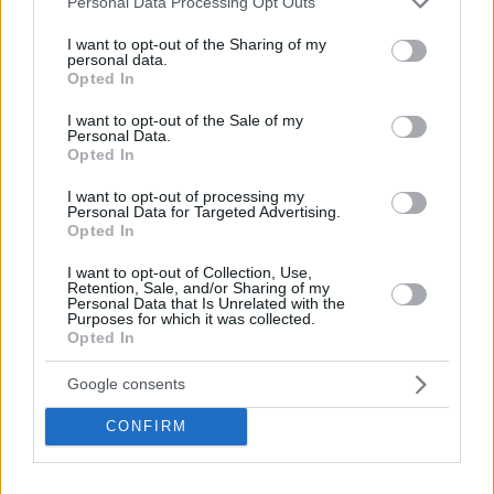
Personal Data Processing Opt Outs
services and may gather and store information including but
not limited to your visit or usage behaviour. You may click to
I want to opt-out of the Sharing of my
personal data.
grant or deny consent to Google and its third-party tags to
Opted In
use your data for below specified purposes in below Google
consent section.
I want to opt-out of the Sale of my
Personal Data.
Opted In
I want to opt-out of processing my
Personal Data for Targeted Advertising.
Opted In
I want to opt-out of Collection, Use,
Retention, Sale, and/or Sharing of my
Personal Data that Is Unrelated with the
Purposes for which it was collected.
Opted In
10.07.2025, 20:01
Google consents
Wimbledon: Ανησυχία για Τζόκοβιτς, δεν προπονήθηκε
μία μέρα πριν τον ημιτελικό με τον Σίνερ
CONFIRM
Ο Σέρβος λίγο πριν τελειώσει τον προημιτελικό με
τον Κόμπολι, είχε ένα επικίνδυνο γλίστρημα στο
court, το οποίο βέβαια δεν τον εμπόδισε να πάρει τη