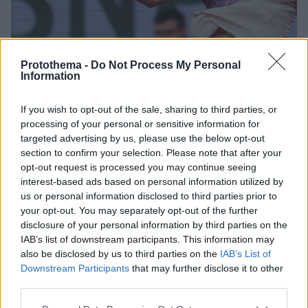
Protothema -
Do Not Process My Personal
Information
If you wish to opt-out of the sale, sharing to third parties, or
05.06.2026, 19:47
processing of your personal or sensitive information for
Αποσύρθηκε από τον ημιτελικό ο Αρνάλντι λόγω ίωσης:
targeted advertising by us, please use the below opt-out
Στον τελικό του Roland Garros άνευ αγώνα ο Κομπόλι
section to confirm your selection. Please note that after your
opt-out request is processed you may continue seeing
Την Κυριακή ο Ιταλός θα αντιμετωπίσει τον
interest-based ads based on personal information utilized by
Αλεξάντερ Σβέρεφ που νίκησε τον Γιάκουμπ Μένσικ
us or personal information disclosed to third parties prior to
στον πρώτο ημιτελικό της ημέρας
your opt-out. You may separately opt-out of the further
disclosure of your personal information by third parties on the
IAB’s list of downstream participants. This information may
also be disclosed by us to third parties on the
IAB’s List of
Downstream Participants
that may further disclose it to other
third parties.
Please note that this website/app uses one or more Google