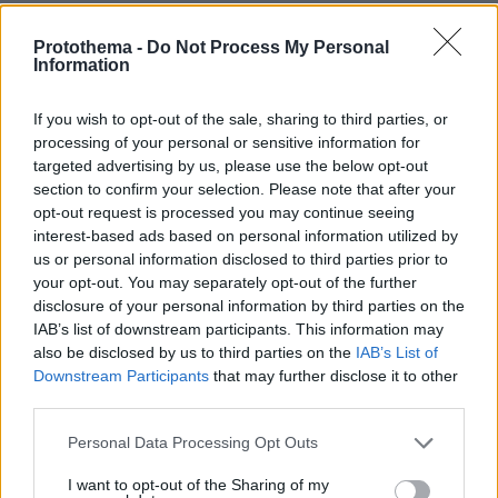
του.
ΑΠΑΝΤΗΣΗ
Protothema -
Do Not Process My Personal
Information
Να πάνε
If you wish to opt-out of the sale, sharing to third parties, or
15.05.2026, 20:53
processing of your personal or sensitive information for
Οι πράσινοι που ενδιαφέρονται ποιο πολύ εμάς τους
targeted advertising by us, please use the below opt-out
υπόλοιπους για το περιβάλλον και να την πάρουν
section to confirm your selection. Please note that after your
αγκαλιά και στο σπίτι τους
opt-out request is processed you may continue seeing
interest-based ads based on personal information utilized by
ΑΠΑΝΤΗΣΗ
us or personal information disclosed to third parties prior to
your opt-out. You may separately opt-out of the further
ΑΡΑΝΤΙΣ
disclosure of your personal information by third parties on the
16.05.2026, 14:35
IAB’s list of downstream participants. This information may
Πως να αλλάξει ο κόσμος χωρίς γνώση χωρίς
also be disclosed by us to third parties on the
IAB’s List of
ενσυναισθηση χωρίς αξίες χωρίς σκέψη; Άγνοια
Downstream Participants
that may further disclose it to other
ελαφρότητα και σαχλαμάρα. Αυτά επικρατούν.
third parties.
ΑΠΑΝΤΗΣΗ
Please note that this website/app uses one or more Google
Personal Data Processing Opt Outs
services and may gather and store information including but
Ματσοτικος
not limited to your visit or usage behaviour. You may click to
I want to opt-out of the Sharing of my