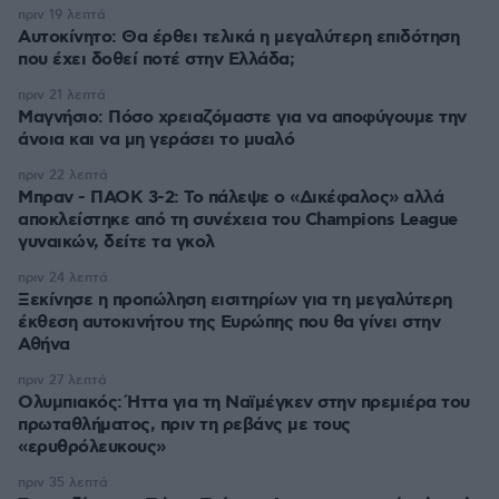
πριν 19 λεπτά
Αυτοκίνητο: Θα έρθει τελικά η μεγαλύτερη επιδότηση
που έχει δοθεί ποτέ στην Ελλάδα;
πριν 21 λεπτά
Μαγνήσιο: Πόσο χρειαζόμαστε για να αποφύγουμε την
άνοια και να μη γεράσει το μυαλό
πριν 22 λεπτά
Μπραν - ΠΑΟΚ 3-2: Το πάλεψε ο «Δικέφαλος» αλλά
αποκλείστηκε από τη συνέχεια του Champions League
γυναικών, δείτε τα γκολ
πριν 24 λεπτά
Ξεκίνησε η προπώληση εισιτηρίων για τη μεγαλύτερη
έκθεση αυτοκινήτου της Ευρώπης που θα γίνει στην
Αθήνα
πριν 27 λεπτά
Ολυμπιακός: Ήττα για τη Ναϊμέγκεν στην πρεμιέρα του
πρωταθλήματος, πριν τη ρεβάνς με τους
«ερυθρόλευκους»
πριν 35 λεπτά