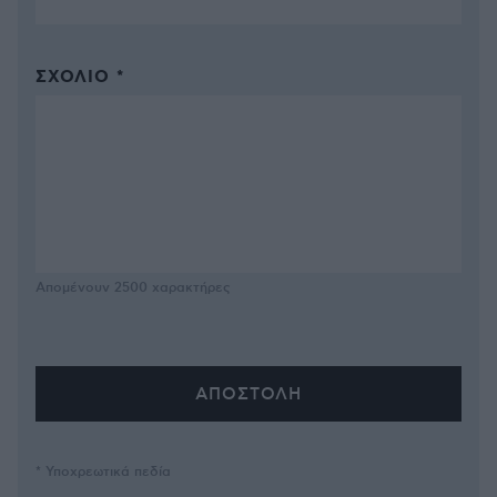
ΣΧΌΛΙΟ *
Απομένουν
2500
χαρακτήρες
* Υποχρεωτικά πεδία