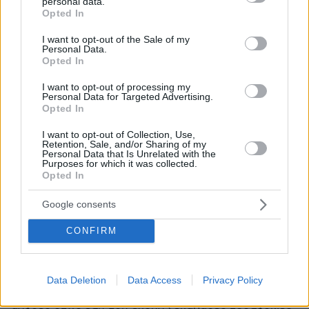
personal data.
15.05.2026, 16:46
grant or deny consent to Google and its third-party tags to
Opted In
Ρίχτε 3000 ευρώ προστιμο στην αρκούδα να δείτε αν
use your data for below specified purposes in below Google
θα το ξανακάνει.
consent section.
I want to opt-out of the Sale of my
Personal Data.
ΑΠΑΝΤΗΣΗ
Opted In
I want to opt-out of processing my
Σπύρος
Personal Data for Targeted Advertising.
Opted In
15.05.2026, 13:21
Δημήτρη να σου πω εγώ το κόστος.. 2000€ σε εσένα
I want to opt-out of Collection, Use,
αναλογούν 0,0000001€ και μια φαπα..
Retention, Sale, and/or Sharing of my
Personal Data that Is Unrelated with the
ΑΠΑΝΤΗΣΗ
Purposes for which it was collected.
Opted In
Google consents
CONFIRM
Grecko.Site
15.05.2026, 03:26
7 5 4 7 Στον σημερινό κόσμο είναι δύσκολο να βρεις
κάποιον ειλικρινή και έτοιμο για πραγματική σχέση. Γι
Data Deletion
Data Access
Privacy Policy
αυτό δημιουργήσαμε αυτόν τον χώρο ειδικά για