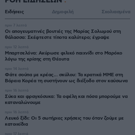
ΡΟΗ ΕΙΔΗΣΕΩΝ
Ειδήσεις
Δημοφιλή
Σχολιασμένα
πριν 7 λεπτά
Οι απογευματινές βουτιές της Μαρίας Σολωμού στη
θάλασσα: Σκέφτεστε τίποτα καλύτερο; έγραψε
πριν 12 λεπτά
Μπαρτσελόνα: Ακύρωσε φιλικό παιχνίδι στο Μαρόκο
λόγω της κρίσης στη Θέουτα
πριν 14 λεπτά
Φάτε σούπα με κρέας... σκύλου: Τα κρατικά ΜΜΕ στη
Βόρεια Κορέα τη συστήνουν ως διέξοδο στον καύσωνα
πριν 16 λεπτά
Σύκα και φραγκόσυκα: Τα οφέλη και πόσα μπορούμε να
καταναλώνουμε
πριν 16 λεπτά
Λευκό ξίδι: Οι 5 σωτήριες χρήσεις του όταν ζούμε με
κατοικίδια
πριν 17 λεπτά