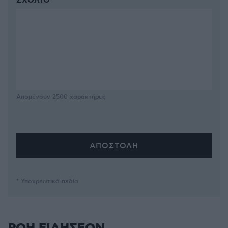
ΣΧΌΛΙΟ *
Απομένουν
2500
χαρακτήρες
* Υποχρεωτικά πεδία