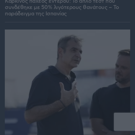
Καρκίνος παχέος εντέρου: Το απλό τεστ που
συνδέθηκε με 50% λιγότερους θανάτους – Το
παράδειγμα της Ισπανίας