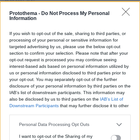
12.05.2026, 11:26
Παντού τα ίδια σ---α είναι μόνο λεφτά ξέρουν να
Protothema -
Do Not Process My Personal
τρώνε και για υποδομές ούτε λόγος δεν τους νοιάζει
Information
τίποτα, ζούμε στην ωραιότερη χώρα με ήλιο θάλασσα
και όλα τα καλά που μας χάρισε αυτός ο τόπος και
If you wish to opt-out of the sale, sharing to third parties, or
εμείς δεν κάνουμε τίποτα, ούτος η άλλος την χώρα
processing of your personal or sensitive information for
μας την έχουν πουλήσει και δεν το ξέρουμε..
targeted advertising by us, please use the below opt-out
ΑΠΑΝΤΗΣΗ
section to confirm your selection. Please note that after your
opt-out request is processed you may continue seeing
interest-based ads based on personal information utilized by
Κωνσταντίνος Καρακωνσταντής
us or personal information disclosed to third parties prior to
12.05.2026, 10:59
your opt-out. You may separately opt-out of the further
Να μας λείπουν οι αναζητούντες πυστικούς
disclosure of your personal information by third parties on the
προορισμούς. Υποδομές δεν έχουμε, καθε δεύτερη
IAB’s list of downstream participants. This information may
μέρα διακοπή στο ρεύμα, και στο νερο...ενω υπάρχει
also be disclosed by us to third parties on the
IAB’s List of
σε αφθονία το δίκτυο είναι ασυντήρητο και
Downstream Participants
that may further disclose it to other
third parties.
καταρρέει. Βιολογικό καθαρισμό στην πρωτεύουσα
δεν έχουμε ενώ έχουν φάει 17 εκατομύρια οι
Please note that this website/app uses one or more Google
Personal Data Processing Opt Outs
επιτήδειοι και ανίκανοι και η παραλιακή είναι μια
services and may gather and store information including but
ντροπή. Αν πλακώσουν και οι αναζητούντες
not limited to your visit or usage behaviour. You may click to
I want to opt-out of the Sharing of my