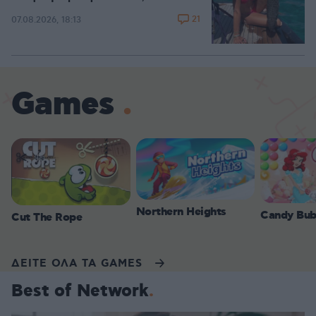
21
07.08.2026, 18:13
Games
Northern Heights
Candy Bub
Cut The Rope
ΔΕΙΤΕ ΟΛΑ ΤΑ GAMES
Best of Network