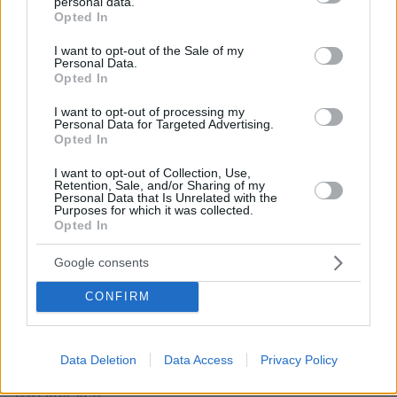
πυστικούς προορισμούς θα βουλιάξουμε. Καλύτερα
personal data.
grant or deny consent to Google and its third-party tags to
Opted In
όχι, χίλιες φορές.
use your data for below specified purposes in below Google
ΑΠΑΝΤΗΣΗ
consent section.
I want to opt-out of the Sale of my
Personal Data.
Opted In
Μαζέψτε τους.
12.05.2026, 12:43
I want to opt-out of processing my
Τώρα που τα κονομήσατε δεν σας κάνουν οι
Personal Data for Targeted Advertising.
Opted In
τουρίστες... πριν μερικά χρόνια τους κυνηγάγατε
στα λιμάνια και τα αεροδρόμια με τις πινακίδες
I want to opt-out of Collection, Use,
στα χέρια... αυτά τα ξεχάσατε τώρα που τα
Retention, Sale, and/or Sharing of my
Personal Data that Is Unrelated with the
πιάσατε. Και τι κάνατε εσείς για τον τόπο σας ;;;
Purposes for which it was collected.
Μόνο σκουπίδια αφήνατε στις παραλίες και ήρθαν
Opted In
οι τουρίστες και σας κάνανε ανθρώπους. Να τα
λέμε κι' αυτά.
Google consents
ΑΠΑΝΤΗΣΗ
CONFIRM
Data Deletion
Data Access
Privacy Policy
Κωνσταντίνος Καρακωνσταντής
12.05.2026, 10:57