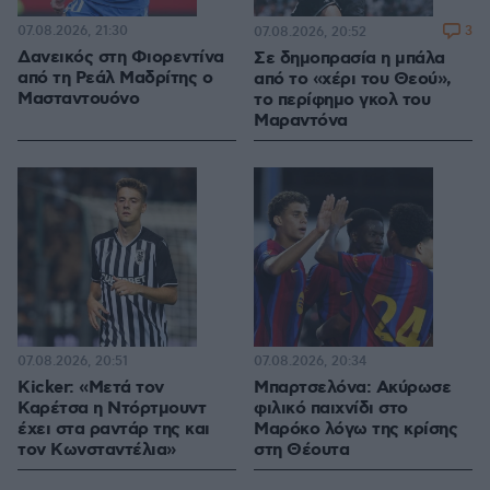
07.08.2026, 21:30
3
07.08.2026, 20:52
Δανεικός στη Φιορεντίνα
Σε δημοπρασία η μπάλα
από τη Ρεάλ Μαδρίτης ο
από το «χέρι του Θεού»,
Μασταντουόνο
το περίφημο γκολ του
Μαραντόνα
07.08.2026, 20:51
07.08.2026, 20:34
Kicker: «Μετά τον
Μπαρτσελόνα: Ακύρωσε
Καρέτσα η Ντόρτμουντ
φιλικό παιχνίδι στο
έχει στα ραντάρ της και
Μαρόκο λόγω της κρίσης
τον Κωνσταντέλια»
στη Θέουτα