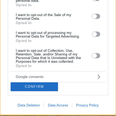
personal data.
grant or deny consent to Google and its third-party tags to
Opted In
use your data for below specified purposes in below Google
49
07.08.2026, 23:19
consent section.
I want to opt-out of the Sale of my
Personal Data.
Opted In
Συνδικαλιστής που μιλούσε για
I want to opt-out of processing my
διάλυση του ΕΣΥ, ευχαρίστησε το
Personal Data for Targeted Advertising.
Μποδοσάκειο με επιστολή -
Opted In
Γεωργιάδης: Το κατακρίνουν μέχρι να
το χρειαστούν οι ίδιοι
I want to opt-out of Collection, Use,
Retention, Sale, and/or Sharing of my
34
07.08.2026, 21:54
Personal Data that Is Unrelated with the
Purposes for which it was collected.
Opted In
Google consents
Games
CONFIRM
Data Deletion
Data Access
Privacy Policy