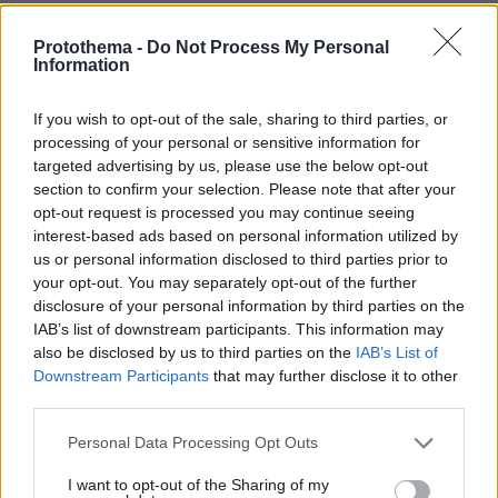
Νέες καταγγελίες στην Ελπίδα για τη
Protothema -
Do Not Process My Personal
Information
Δημοκρατία: Γρατσία, Γαλανός,
Καρυστιανού και αυλικοί το
μετέτρεψαν σε φοβικό αρχηγικό
If you wish to opt-out of the sale, sharing to third parties, or
κόμμα
processing of your personal or sensitive information for
targeted advertising by us, please use the below opt-out
116
07.08.2026, 19:33
section to confirm your selection. Please note that after your
opt-out request is processed you may continue seeing
interest-based ads based on personal information utilized by
Η Λίλα Μπακλέση έφερε στον κόσμο
us or personal information disclosed to third parties prior to
το πρώτο της παιδί, δείτε την
ανάρτηση του συντρόφου της περί...
your opt-out. You may separately opt-out of the further
λαού και εξουσίας
disclosure of your personal information by third parties on the
IAB’s list of downstream participants. This information may
45
07.08.2026, 22:23
also be disclosed by us to third parties on the
IAB’s List of
Downstream Participants
that may further disclose it to other
third parties.
«Πόλεμος» Σάντσεθ - Μελόνι λόγω
Please note that this website/app uses one or more Google
Personal Data Processing Opt Outs
της Θέουτα: Η Ισπανία επιβάλλει και
services and may gather and store information including but
αυτή ελέγχους στα σύνορα σε πτήσεις
not limited to your visit or usage behaviour. You may click to
I want to opt-out of the Sharing of my
και πλοία από Ιταλία