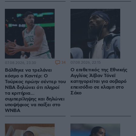
34
07.08.2026, 22:15
07.08.2026, 23:30
Ο επιθετικός της Εθνικής
Βάλθηκε να τρελάνει
Αγγλίας Άϊβαν Τόνεϊ
κόσμο ο Καντέρ: Ο
κατηγορείται για σοβαρό
Τούρκος πρώην σέντερ του
επεισόδιο σε κλαμπ στο
NBA δηλώνει ότι πληροί
Σόχο
τα κριτήρια...
συμπερίληψης και δηλώνει
υποψήφιος να παίξει στο
WNBA