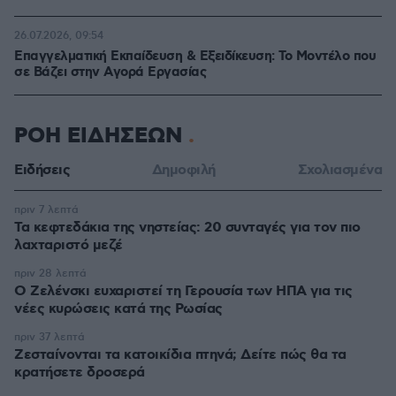
26.07.2026, 09:54
Επαγγελματική Εκπαίδευση & Εξειδίκευση: Το Mοντέλο που
σε Bάζει στην Aγορά Eργασίας
ΡΟΗ ΕΙΔΗΣΕΩΝ
Ειδήσεις
Δημοφιλή
Σχολιασμένα
πριν 7 λεπτά
Τα κεφτεδάκια της νηστείας: 20 συνταγές για τον πιο
λαχταριστό μεζέ
πριν 28 λεπτά
Ο Ζελένσκι ευχαριστεί τη Γερουσία των ΗΠΑ για τις
νέες κυρώσεις κατά της Ρωσίας
πριν 37 λεπτά
Ζεσταίνονται τα κατοικίδια πτηνά; Δείτε πώς θα τα
κρατήσετε δροσερά