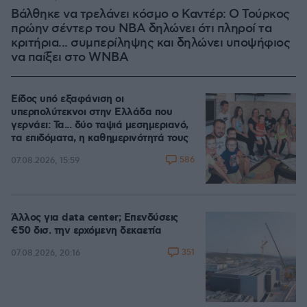
Βάλθηκε να τρελάνει κόσμο ο Καντέρ: Ο Τούρκος
πρώην σέντερ του NBA δηλώνει ότι πληροί τα
κριτήρια... συμπερίληψης και δηλώνει υποψήφιος
να παίξει στο WNBA
Είδος υπό εξαφάνιση οι
υπερπολύτεκνοι στην Ελλάδα που
γερνάει: Τα... δύο ταψιά μεσημεριανό,
τα επιδόματα, η καθημερινότητά τους
586
07.08.2026, 15:59
Άλλος για data center; Επενδύσεις
€50 δισ. την ερχόμενη δεκαετία
351
07.08.2026, 20:16