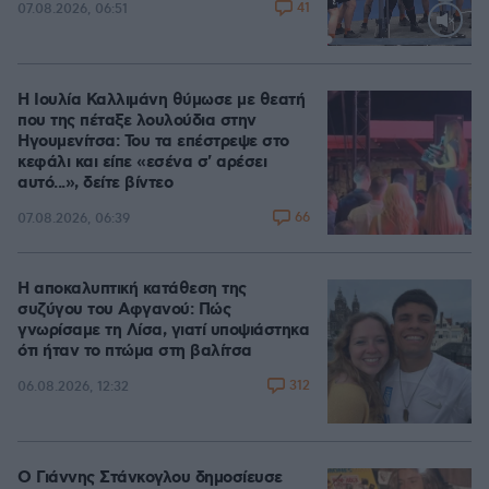
41
07.08.2026, 06:51
Loaded
:
100.00%
Η Ιουλία Καλλιμάνη θύμωσε με θεατή
που της πέταξε λουλούδια στην
Ηγουμενίτσα: Του τα επέστρεψε στο
κεφάλι και είπε «εσένα σ' αρέσει
αυτό...», δείτε βίντεο
66
07.08.2026, 06:39
Η αποκαλυπτική κατάθεση της
συζύγου του Αφγανού: Πώς
γνωρίσαμε τη Λίσα, γιατί υποψιάστηκα
ότι ήταν το πτώμα στη βαλίτσα
312
06.08.2026, 12:32
Ο Γιάννης Στάνκογλου δημοσίευσε