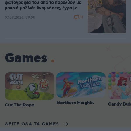
φωτογραφία του από το παρελθόν με
μακριά μαλλιά: Αναμνήσεις, έγραψε
11
07.08.2026, 09:09
Games
Northern Heights
Candy Bub
Cut The Rope
ΔΕΙΤΕ ΟΛΑ ΤΑ GAMES