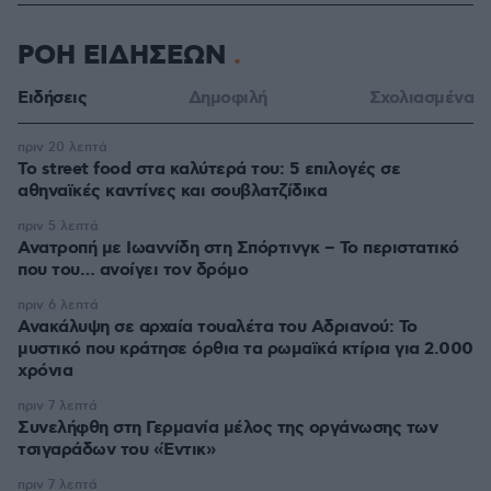
ΡΟΗ ΕΙΔΗΣΕΩΝ
Ειδήσεις
Δημοφιλή
Σχολιασμένα
πριν 20 λεπτά
Το street food στα καλύτερά του: 5 επιλογές σε
αθηναϊκές καντίνες και σουβλατζίδικα
πριν 5 λεπτά
Ανατροπή με Ιωαννίδη στη Σπόρτινγκ – Το περιστατικό
που του… ανοίγει τον δρόμο
πριν 6 λεπτά
Ανακάλυψη σε αρχαία τουαλέτα του Αδριανού: Το
μυστικό που κράτησε όρθια τα ρωμαϊκά κτίρια για 2.000
χρόνια
πριν 7 λεπτά
Συνελήφθη στη Γερμανία μέλος της οργάνωσης των
τσιγαράδων του «Έντικ»
πριν 7 λεπτά