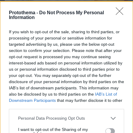
07.08.2026, 08:32
Protothema -
Do Not Process My Personal
Τα φρούτα που επιλέγουν 4 ενδοκρινολόγοι για
Information
καλύτερο έλεγχο του σακχάρου – Το ένα μειώνει
το λίπος στην κοιλιά
If you wish to opt-out of the sale, sharing to third parties, or
processing of your personal or sensitive information for
targeted advertising by us, please use the below opt-out
section to confirm your selection. Please note that after your
opt-out request is processed you may continue seeing
interest-based ads based on personal information utilized by
us or personal information disclosed to third parties prior to
your opt-out. You may separately opt-out of the further
disclosure of your personal information by third parties on the
IAB’s list of downstream participants. This information may
also be disclosed by us to third parties on the
IAB’s List of
Downstream Participants
that may further disclose it to other
third parties.
Please note that this website/app uses one or more Google
Personal Data Processing Opt Outs
services and may gather and store information including but
not limited to your visit or usage behaviour. You may click to
I want to opt-out of the Sharing of my