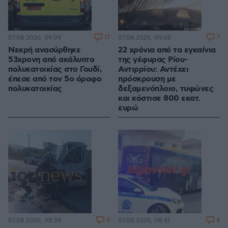
17
7
07.08.2026, 09:09
07.08.2026, 09:08
Νεκρή ανασύρθηκε
22 χρόνια από τα εγκαίνια
53χρονη από ακάλυπτο
της γέφυρας Ρίου-
πολυκατοικίας στο Γουδί,
Αντιρρίου: Αντέχει
έπεσε από τον 5ο όροφο
πρόσκρουση με
πολυκατοικίας
δεξαμενόπλοιο, τυφώνες
και κόστισε 800 εκατ.
ευρώ
4
4
07.08.2026, 08:58
07.08.2026, 08:41