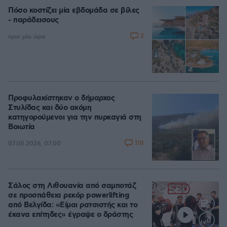
Πόσο κοστίζει μία εβδομάδα σε βίλες
- παράδεισους
2
πριν μία ώρα
Προφυλακίστηκαν ο δήμαρχος
Στυλίδας και δύο ακόμη
κατηγορούμενοι για την πυρκαγιά στη
Βοιωτία
118
07.08.2026, 07:00
Σάλος στη Λιθουανία από σαμποτάζ
σε προσπάθεια ρεκόρ powerlifting
από Βελγίδα: «Είμαι ρατσιστής και το
έκανα επίτηδες» έγραψε ο δράστης