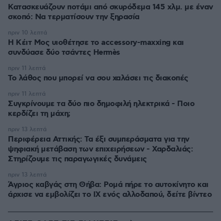
Κατασκευάζουν ποτάμι από σκυρόδεμα 145 χλμ. με έναν
σκοπό: Να τερματίσουν την ξηρασία
πριν 10 λεπτά
Η Κέιτ Μος υιοθέτησε τo accessory-maxxing και
συνδύασε δύο τσάντες Hermès
πριν 11 λεπτά
Το λάθος που μπορεί να σου χαλάσει τις διακοπές
πριν 11 λεπτά
Συγκρίνουμε τα δύο πιο δημοφιλή ηλεκτρικά - Ποιο
κερδίζει τη μάχη;
πριν 13 λεπτά
Περιφέρεια Αττικής: Τα έξι συμπεράσματα για την
ψηφιακή μετάβαση των επιχειρήσεων - Χαρδαλιάς:
Στηρίζουμε τις παραγωγικές δυνάμεις
πριν 13 λεπτά
Άγριος καβγάς στη Θήβα: Ρομά πήρε το αυτοκίνητο και
άρχισε να εμβολίζει το ΙΧ ενός αλλοδαπού, δείτε βίντεο