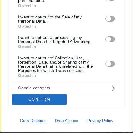
personal data.
grant or deny consent to Google and its third-party tags to
Opted In
use your data for below specified purposes in below Google
consent section.
I want to opt-out of the Sale of my
Personal Data.
Opted In
I want to opt-out of processing my
06.08.2026, 19:12
Personal Data for Targeted Advertising.
Ποιο αυτοκίνητο βενζίνης έκανε 1.980 χλμ με έναν
Opted In
ανεφοδιασμό;
I want to opt-out of Collection, Use,
Retention, Sale, and/or Sharing of my
Personal Data that Is Unrelated with the
Purposes for which it was collected.
Opted In
Google consents
CONFIRM
Data Deletion
Data Access
Privacy Policy