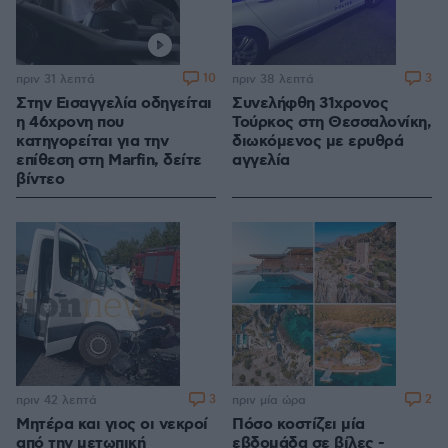
10
3
πριν 31 λεπτά
πριν 38 λεπτά
Στην Εισαγγελία οδηγείται
Συνελήφθη 31χρονος
η 46χρονη που
Τούρκος στη Θεσσαλονίκη,
κατηγορείται για την
διωκόμενος με ερυθρά
επίθεση στη Marfin, δείτε
αγγελία
βίντεο
3
2
πριν 42 λεπτά
πριν μία ώρα
Μητέρα και γιος οι νεκροί
Πόσο κοστίζει μία
από την μετωπική
εβδομάδα σε βίλες -