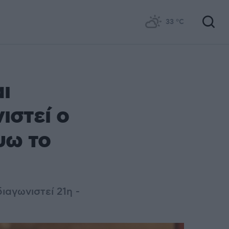
33
°C
ι
ιστεί ο
ψω το
ιαγωνιστεί 21η -