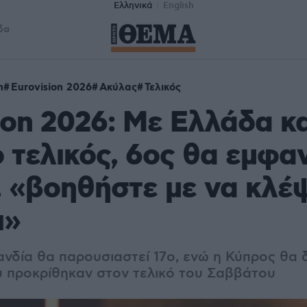
Ελληνικά
English
δα
n
Eurovision 2026
Ακύλας
Τελικός
ion 2026: Με Ελλάδα κα
 τελικός, 6ος θα εμφαν
 «βοηθήστε με να κλέ
ι»
νδία θα παρουσιαστεί 17ο, ενώ η Κύπρος θα δ
υ προκρίθηκαν στον τελικό του Σαββάτου