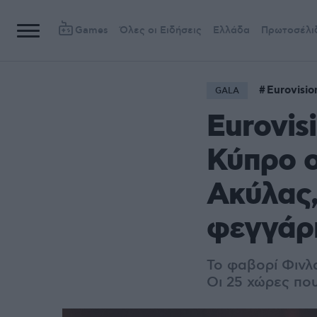
Games
Όλες οι Ειδήσεις
Ελλάδα
Πρωτοσέλι
Eurovisio
GALA
Eurovis
Κύπρο ο
Ακύλας,
φεγγάρ
Το φαβορί Φινλα
Οι 25 χώρες πο