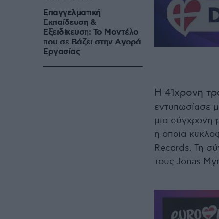
Επαγγελματική
Εκπαίδευση &
Εξειδίκευση: Το Mοντέλο
που σε Bάζει στην Aγορά
Eργασίας
H 41χρονη τρ
εντυπωσίασε με
μια σύγχρονη 
η οποία κυκλο
Records. Τη σύ
τους Jonas Myr