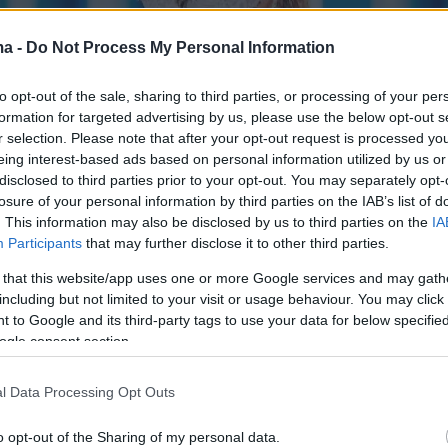
ma -
Do Not Process My Personal Information
to opt-out of the sale, sharing to third parties, or processing of your per
formation for targeted advertising by us, please use the below opt-out s
r selection. Please note that after your opt-out request is processed y
eing interest-based ads based on personal information utilized by us or
disclosed to third parties prior to your opt-out. You may separately opt-
losure of your personal information by third parties on the IAB’s list of
. This information may also be disclosed by us to third parties on the
IA
νωσης, η οποία αγγίζει τα όρια του βαρετού, το
Participants
that may further disclose it to other third parties.
ίνησε με τους δύο παρουσιαστές σε ένα
 that this website/app uses one or more Google services and may gath
intro-video από την περσινή νικητήρια εμφάνιση τη
including but not limited to your visit or usage behaviour. You may click 
chael Ostrowski και η Viktoria Swarowski αναβίωσ
 to Google and its third-party tags to use your data for below specifi
το “Wasted Love”, αλλά αναρωτιόμαστε πόσοι
ogle consent section.
έλασαν…
l Data Processing Opt Outs
θεσινές συμμετοχές υπήρχαν και μερικά από τα πι
ρί» όπως η
Δανία
και η
Αυστραλία
.
To
τραγούδι «Fø
o opt-out of the Sharing of my personal data.