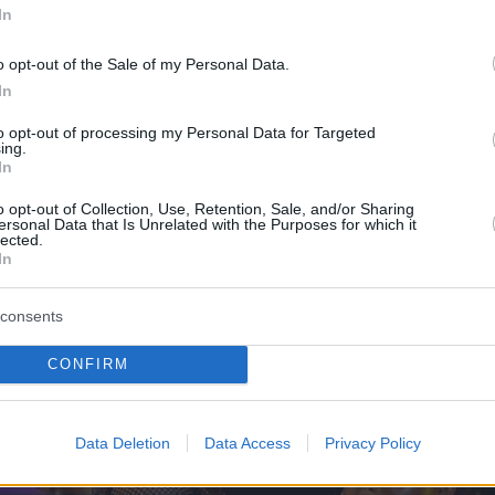
με τον Søren Torpegaard Lund ήταν μία από τις πλέο
In
σκηνικές παρουσίες.
o opt-out of the Sale of my Personal Data.
In
ίστηκε αρχικά φορώντας μαύρο δερμάτινο παντελό
 πουκάμισο, μέσα σε ένα
box
όπου κυριάρχησαν οι
to opt-out of processing my Personal Data for Targeted
ing.
 φωτός και η αίσθηση της έντασης.
In
o opt-out of Collection, Use, Retention, Sale, and/or Sharing
ersonal Data that Is Unrelated with the Purposes for which it
lected.
In
consents
CONFIRM
Data Deletion
Data Access
Privacy Policy