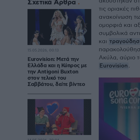
ακούστηκαν στ
Σχετικά Άρθρα
τις οριακές πι
ανακοίνωση τω
ομορφιά και αξ
συμβολικά αντι
και
τραγούδησε
παρακολούθησαν
15.05.2026, 00:13
Ακύλα, αύριο 
Eurovision: Μετά την
Ελλάδα και η Κύπρος με
Eurovision
.
την Antigoni Buxton
στον τελικό του
Σαββάτου, δείτε βίντεο