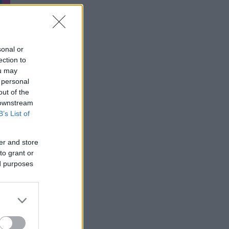
sonal or
ection to
ou may
 personal
out of the
 downstream
B’s List of
er and store
ς
to grant or
αν
ed purposes
ο
r