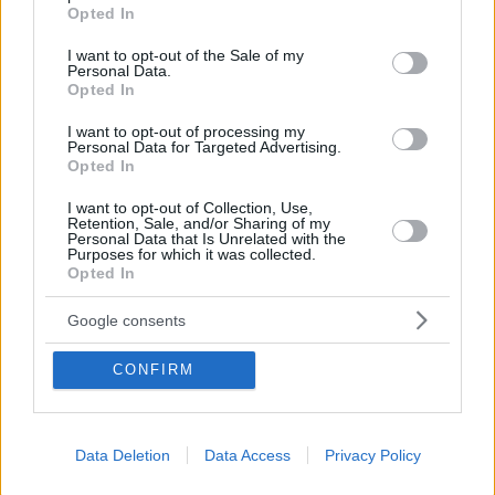
grant or deny consent to Google and its third-party tags to
Opted In
use your data for below specified purposes in below Google
13
07.08.2026, 10:55
consent section.
I want to opt-out of the Sale of my
Personal Data.
Opted In
Ο οδηγός του φορτηγού περιγράφει
πώς έγινε το τροχαίο με τους νεκρούς
I want to opt-out of processing my
μάνα και γιο στις Σέρρες, η 43χρονη
Personal Data for Targeted Advertising.
και ο 21χρονος πήγαιναν μαζί για
Opted In
δουλειά
I want to opt-out of Collection, Use,
195
07.08.2026, 13:17
Retention, Sale, and/or Sharing of my
Personal Data that Is Unrelated with the
Purposes for which it was collected.
Opted In
Άριελ Κωνσταντινίδη: Τώρα
ασχολούνται με το δέρμα μου, δεν
Google consents
πρόκειται να κρύβομαι επειδή κάποιοι
θέλουν να σχολιάσουν, είναι αγένεια
CONFIRM
25
07.08.2026, 12:23
Data Deletion
Data Access
Privacy Policy
Βόρεια Εύβοια: Οι 14 λίμνες που