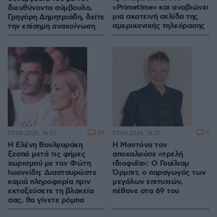
«Primetime» και αναβιώνει
διευθύνοντα σύμβουλο,
μια σκοτεινή σελίδα της
Γρηγόρη Δημητριάδη, δείτε
αμερικανικής τηλεόρασης
την επίσημη ανακοίνωση
30
2
07.08.2026, 16:57
07.08.2026, 16:35
Η Ελένη Βουλγαράκη
Η Μαντόνα τον
ξεσπά μετά τις φήμες
αποκαλούσε «τρελή
χωρισμού με τον Φώτη
ιδιοφυΐα»: Ο Γουίλιαμ
Ιωαννίδη: Διασταυρώστε
Όρμπιτ, ο παραγωγός των
καμιά πληροφορία πριν
μεγάλων επιτυχιών,
εκτοξεύσετε τη βλακεία
πέθανε στα 69 του
σας, θα γίνετε ρόμπα