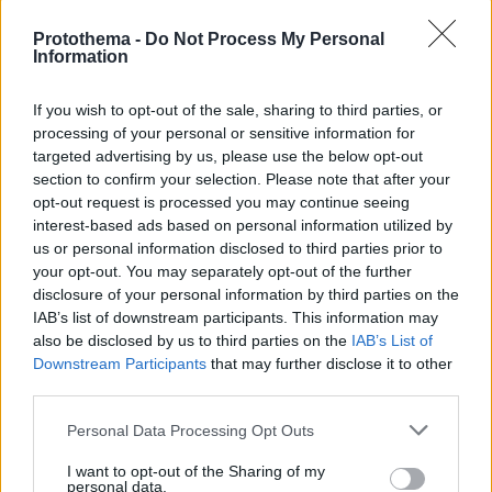
Protothema -
Do Not Process My Personal
Loaded
:
Information
100.00%
πριν μία ώρα
«Κάτι απέσπασε την προσοχή του οδηγού»:
If you wish to opt-out of the sale, sharing to third parties, or
Πραγματογνώμονας επιχειρεί να ρίξει φως στα
processing of your personal or sensitive information for
αίτια του δυστυχήματος στις Σέρρες
targeted advertising by us, please use the below opt-out
section to confirm your selection. Please note that after your
opt-out request is processed you may continue seeing
«Τα έχω χάσει όλα»: Συντετριμμένος ο
interest-based ads based on personal information utilized by
πατέρας και σύζυγος των θυμάτων
us or personal information disclosed to third parties prior to
στο τροχαίο στις Σέρρες
your opt-out. You may separately opt-out of the further
123
07.08.2026, 14:57
disclosure of your personal information by third parties on the
IAB’s list of downstream participants. This information may
also be disclosed by us to third parties on the
IAB’s List of
Downstream Participants
that may further disclose it to other
third parties.
Ανδρομάχη για πρόσφατη εμφάνισή
της: Ένα μεγάλο συγγνώμη που δεν
Please note that this website/app uses one or more Google
Personal Data Processing Opt Outs
μπόρεσα να ανταπεξέλθω στο live,
services and may gather and store information including but
κάποιες φορές το σώμα μας φωνάζει
not limited to your visit or usage behaviour. You may click to
I want to opt-out of the Sharing of my
όχι
personal data.