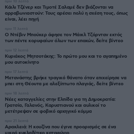
πριν 10 λεπτά
Κάιλι Τζένερ και Τιμοτέ Σαλαμέ δεν βιάζονται να
αρραβωνιαστούν: Τους αρέσει πολύ η σχέση τους, όπως
είναι, λέει πηγή
πριν 11 λεπτά
Ο Ντέβιν Μπούκερ άφησε τον Μάικλ Τζόρνταν εκτός
των πέντε κορυφαίων όλων των εποχών, δείτε βίντεο
πριν 12 λεπτά
Κυριάκος Μητσοτάκης: Το πρώτο μου και το αγαπημένο
μου αυτοκίνητο
πριν 17 λεπτά
Μετανάστης βρήκε τραγικό θάνατο όταν επιχείρησε να
μπει στη Θέουτα με αλεξίπτωτο πλαγιάς, δείτε βίντεο
πριν 18 λεπτά
Νέες καταγγελίες στην Ελπίδα για τη Δημοκρατία:
Γρατσία, Γαλανός, Καρυστιανού και αυλικοί το
μετέτρεψαν σε φοβικό αρχηγικό κόμμα
πριν 21 λεπτά
Αρακλειά: Η κουζίνα που έγινε προορισμός σε ένα
μικρό κυκλαδίτικο καταφύγιο