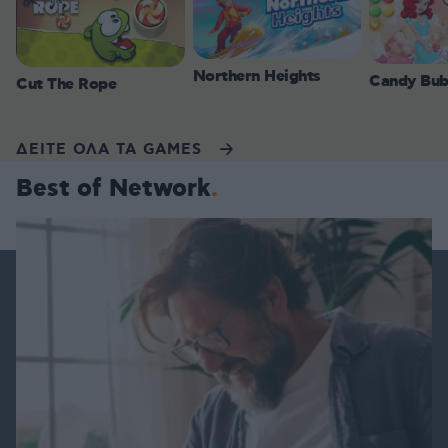
Northern Heights
Candy Bub
Cut The Rope
ΔΕΙΤΕ ΟΛΑ ΤΑ GAMES
Best of Network