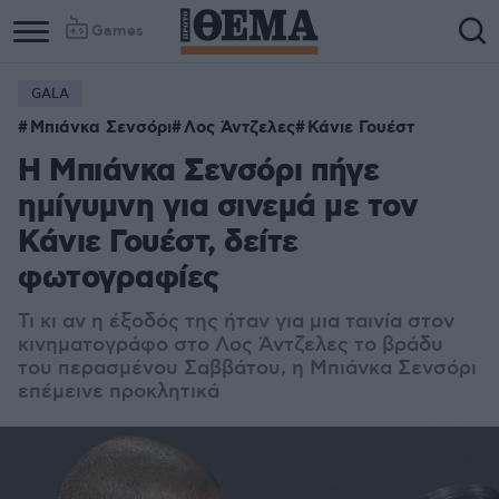
Games
GALA
Μπιάνκα Σενσόρι
Λος Άντζελες
Κάνιε Γουέστ
H Μπιάνκα Σενσόρι πήγε
ημίγυμνη για σινεμά με τον
Κάνιε Γουέστ, δείτε
φωτογραφίες
Τι κι αν η έξοδός της ήταν για μια ταινία στον
κινηματογράφο στο Λος Άντζελες το βράδυ
του περασμένου Σαββάτου, η Μπιάνκα Σενσόρι
επέμεινε προκλητικά