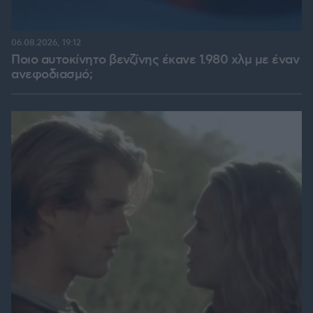
06.08.2026, 19:12
Ποιο αυτοκίνητο βενζίνης έκανε 1.980 χλμ με έναν
ανεφοδιασμό;