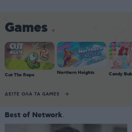
Games
Northern Heights
Candy Bub
Cut The Rope
ΔΕΙΤΕ ΟΛΑ ΤΑ GAMES
Best of Network