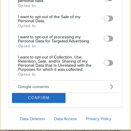
personal data.
grant or deny consent to Google and its third-party tags to
Το μενού της ημέρας – Τι τρώμε σήμερα Παρασκευή
Opted In
use your data for below specified purposes in below Google
(7/8/2026)
consent section.
I want to opt-out of the Sale of my
πριν 17 λεπτά
Personal Data.
Τουλάχιστον 58 νεκροί στην Υεμένη και 11 τραυματίες
Opted In
στη Σαουδική Αραβία σε επιθέσεις των Χούθι
I want to opt-out of processing my
Personal Data for Targeted Advertising.
πριν 31 λεπτά
Opted In
Πέθανε σε ηλικία 26 ετών η influencer Σίντνεϊ Τάουλ
έπειτα από τριετή μάχη με σπάνια μορφή καρκίνου
I want to opt-out of Collection, Use,
Retention, Sale, and/or Sharing of my
07.08.2026, 05:00
Personal Data that Is Unrelated with the
Γαρίδες γιουβέτσι λεμονάτο
Purposes for which it was collected.
Opted In
07.08.2026, 04:54
«Έγκλημα πολέμου» ο ισραηλινός βομβαρδισμός που
Google consents
σκότωσε δημοσιογράφο στον Λίβανο, καταγγέλλουν
τρεις ΜΚΟ
CONFIRM
07.08.2026, 04:13
Επεισόδια μεταξύ διαδηλωτών και αστυνομικών έξω
από τη Γερουσία στην Αργεντινή, δείτε βίντεο
Data Deletion
Data Access
Privacy Policy
07.08.2026, 03:38