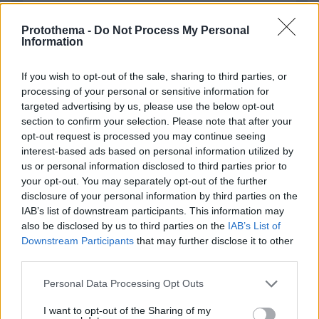
Protothema -
Do Not Process My Personal
Information
Απομένουν
2500
χαρακτήρες
If you wish to opt-out of the sale, sharing to third parties, or
processing of your personal or sensitive information for
targeted advertising by us, please use the below opt-out
section to confirm your selection. Please note that after your
opt-out request is processed you may continue seeing
interest-based ads based on personal information utilized by
us or personal information disclosed to third parties prior to
your opt-out. You may separately opt-out of the further
* Υποχρεωτικά πεδία
disclosure of your personal information by third parties on the
IAB’s list of downstream participants. This information may
also be disclosed by us to third parties on the
IAB’s List of
Downstream Participants
that may further disclose it to other
ΡΟΗ ΕΙΔΗΣΕΩΝ
third parties.
Please note that this website/app uses one or more Google
Ειδήσεις
Personal Data Processing Opt Outs
Δημοφιλή
Σχολιασμένα
services and may gather and store information including but
not limited to your visit or usage behaviour. You may click to
I want to opt-out of the Sharing of my
πριν 14 λεπτά