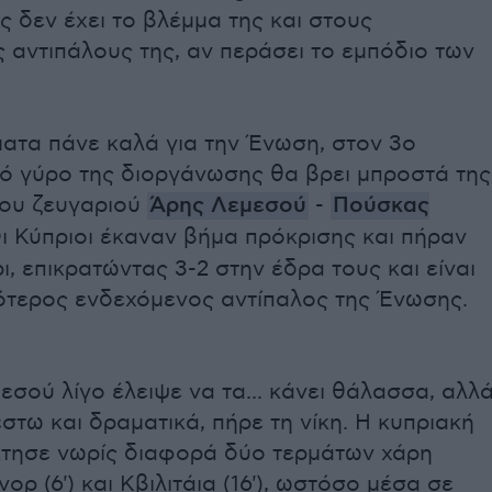
ς δεν έχει το βλέμμα της και στους
αντιπάλους της, αν περάσει το εμπόδιο των
ατα πάνε καλά για την Ένωση, στον 3ο
κό γύρο της διοργάνωσης θα βρει μπροστά της
του ζευγαριού
Άρης Λεμεσού
-
Πούσκας
Οι Κύπριοι έκαναν βήμα πρόκρισης και πήραν
ι, επικρατώντας 3-2 στην έδρα τους και είναι
νότερος ενδεχόμενος αντίπαλος της Ένωσης.
σού λίγο έλειψε να τα... κάνει θάλασσα, αλλ
έστω και δραματικά, πήρε τη νίκη. Η κυπριακή
τησε νωρίς διαφορά δύο τερμάτων χάρη
ορ (6') και Κβιλιτάια (16'), ωστόσο μέσα σε