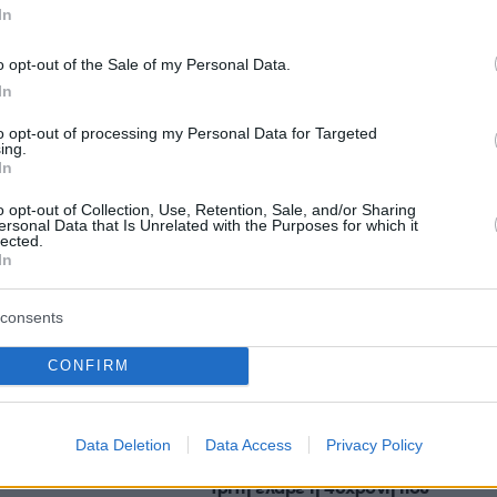
In
o opt-out of the Sale of my Personal Data.
In
protothema.gr στο Google News
το
και μάθετε πρώτοι
to opt-out of processing my Personal Data for Targeted
εις
ing.
In
Ειδήσεις
 τελευταίες
από την Ελλάδα και τον Κόσμο, τη
o opt-out of Collection, Use, Retention, Sale, and/or Sharing
Protothema.gr
μβαίνουν, στο
ersonal Data that Is Unrelated with the Purposes for which it
lected.
In
Ειδήσεις
Δημοφιλή
Σχολιασμέν
consents
ΗΣΕΩΝ
CONFIRM
προφυλακίστηκαν οι τρεις
ρώτη τίγρη
κατηγορούμενοι
φύση έπειτα από 70
Data Deletion
Data Access
Privacy Policy
πριν 14 λεπτά
Προθεσμία για να απολογηθεί την
Τρίτη έλαβε η 46χρονη που