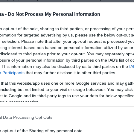
τά ο Κόλεϊ με ντοπιέτα (78' & 81') επανέφερε
πία για τους Ούγγρους. Ο Σεμέδο βέβαια ήρθε
ma -
Do Not Process My Personal Information
 να λυτρώσει τον Άρη Λεμεσού και να του
to opt-out of the sale, sharing to third parties, or processing of your per
ημαντική νίκη.
formation for targeted advertising by us, please use the below opt-out s
r selection. Please note that after your opt-out request is processed y
azzetta.gr
eing interest-based ads based on personal information utilized by us or
disclosed to third parties prior to your opt-out. You may separately opt-
losure of your personal information by third parties on the IAB’s list of
ήμερα:
. This information may also be disclosed by us to third parties on the
IA
Participants
that may further disclose it to other third parties.
ές 2025: Βγήκαν τα αποτελέσματα - Τέλος η
 that this website/app uses one or more Google services and may gath
including but not limited to your visit or usage behaviour. You may click 
 τους υποψήφιους
 to Google and its third-party tags to use your data for below specifi
ogle consent section.
 «εισέβαλε» σε σούπερ μάρκετ στην Πέτρου
ραυματίες, ανάμεσά τους 2 παιδιά
l Data Processing Opt Outs
o opt-out of the Sharing of my personal data.
ονται οι δύο συλληφθέντες για τη φωτιά στο