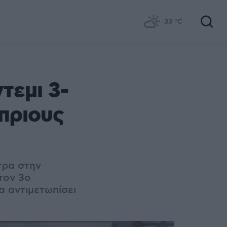
33
°C
τεμι 3-
ύπριους
τρα στην
τον 3ο
α αντιμετωπίσει