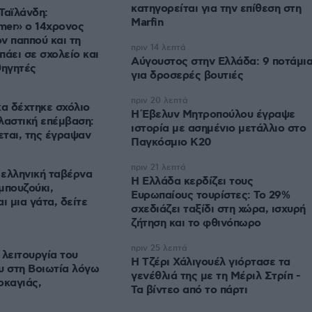
κατηγορείται για την επίθεση στη
Ταϊλάνδη:
Marfin
mer» ο 14χρονος
ν παππού και τη
πριν 14 λεπτά
 πάει σε σχολείο και
Αύγουστος στην Ελλάδα: 9 ποτάμι
θηγητές
για δροσερές βουτιές
πριν 20 λεπτά
α δέχτηκε σχόλιο
Η Έβελυν Μητροπούλου έγραψε
πλαστική επέμβαση:
ιστορία με ασημένιο μετάλλιο στο
ται, της έγραψαν
Παγκόσμιο Κ20
πριν 21 λεπτά
ελληνική ταβέρνα
Η Ελλάδα κερδίζει τους
μπουζούκι,
Ευρωπαίους τουρίστες: Το 29%
ι μια γάτα, δείτε
σχεδιάζει ταξίδι στη χώρα, ισχυρή
ζήτηση και το φθινόπωρο
πριν 25 λεπτά
 λειτουργία του
H Τζέρι Χάλιγουέλ γιόρτασε τα
υ στη Βοιωτία λόγω
γενέθλιά της με τη Μέριλ Στρίπ -
ρκαγιάς,
Τα βίντεο από το πάρτι