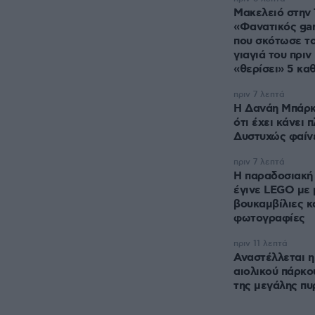
Μακελειό στην 
«Φανατικός ga
που σκότωσε το
γιαγιά του πριν
«θερίσει» 5 κα
πριν 7 λεπτά
Η Δανάη Μπάρκ
ότι έχει κάνει 
Δυστυχώς φαίνε
πριν 7 λεπτά
Η παραδοσιακή 
έγινε LEGO με 
βουκαμβίλιες κα
φωτογραφίες
πριν 11 λεπτά
Αναστέλλεται η
αιολικού πάρκο
της μεγάλης πυ