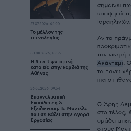
σημαίνει πω
υποψηφίους 
Ισραηλινών.
27.07.2026, 06:00
Το μέλλον της
Αν τα πράγμ
τεχνολογίας
προκριματι
τον νικητή 
03.08.2026, 10:56
Η Smart φοιτητική
Ακάντεμι
. 
κατοικία στην καρδιά της
το πάνω χέρ
Αθήνας
πια ο πιθα
26.07.2026, 09:54
Επαγγελματική
Εκπαίδευση &
Ο Άρης Λεμε
Εξειδίκευση: Το Mοντέλο
στο τέλος, 
που σε Bάζει στην Aγορά
ομάδα απέκ
Eργασίας
στους Μόντν