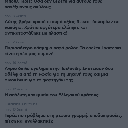
Μπουλ Τεριέ: Όσα δεν ξέρετε για αυτούς τους
πανέξυπνους σκύλους
πριν 8 λεπτά
Δύτης βρήκε χρυσό σταυρό αξίας 3 εκατ. δολαρίων σε
ναυάγιο: Χρόνια αργότερα κλάπηκε και
αντικαταστάθηκε με πλαστικό
πριν 9 λεπτά
Περισσότερο κόσμημα παρά ρολόι: Τα cocktail watches
είναι η νέα μας εμμονή
πριν 10 λεπτά
Άγριο διπλό έγκλημα στην Ταϊλάνδη: Σκότωσαν δύο
αδέλφια από τη Ρωσία για τη μηχανή τους και μια
οικογένεια για το φορτηγάκι της
πριν 12 λεπτά
Η απόλυτη υποκρισία του Ελληνικού κράτους
ΓΙΑΝΝΗΣ ΣΕΡΕΤΗΣ
πριν 12 λεπτά
Τεράστιο πρόβλημα στη μεσαία γραμμή, αποδοκιμασίες,
πίεση και εναλλακτικές