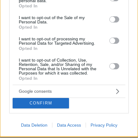
personal data.
grant or deny consent to Google and its third-party tags to
Opted In
use your data for below specified purposes in below Google
consent section.
I want to opt-out of the Sale of my
Personal Data.
Opted In
Προμηθέας
24.07.2025, 20:57
I want to opt-out of processing my
Να μην βρίσκουν τόπο να σταθούν. Σε λιμάνια,νησιά,
Personal Data for Targeted Advertising.
Opted In
γήπεδα, ημερίδες, πανεπιστήμια. Επειδή τους
αγαπάμε για την "προσφορά" τους στην
I want to opt-out of Collection, Use,
ανθρωπότητα.
Retention, Sale, and/or Sharing of my
Personal Data that Is Unrelated with the
ΑΠΑΝΤΗΣΗ
Purposes for which it was collected.
Opted In
V For Βλαξ
Google consents
24.07.2025, 21:56
Εννοείς τους Παλαιστίνιους?! Σφαγή αθλητών @
CONFIRM
Μόναχο 1972. Ξεκίνα από εκεί και θα σου πω και
τα υπόλοιπα. Απλά, δεν χωράνε εδώ.
ΑΠΑΝΤΗΣΗ
Data Deletion
Data Access
Privacy Policy
ΔΗΜΗΤΡΗΣ ΧΑΡΩΝΗΣ