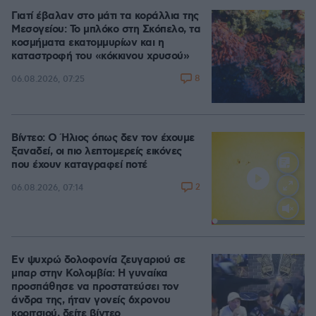
Γιατί έβαλαν στο μάτι τα κοράλλια της
Μεσογείου: Το μπλόκο στη Σκόπελο, τα
κοσμήματα εκατομμυρίων και η
καταστροφή του «κόκκινου χρυσού»
8
06.08.2026, 07:25
Βίντεο: Ο Ήλιος όπως δεν τον έχουμε
ξαναδεί, οι πιο λεπτομερείς εικόνες
που έχουν καταγραφεί ποτέ
2
06.08.2026, 07:14
Loaded
:
100.00%
Εν ψυχρώ δολοφονία ζευγαριού σε
μπαρ στην Κολομβία: Η γυναίκα
προσπάθησε να προστατεύσει τον
άνδρα της, ήταν γονείς 6χρονου
κοριτσιού, δείτε βίντεο