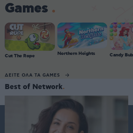
Games
Northern Heights
Candy Bub
Cut The Rope
ΔΕΙΤΕ ΟΛΑ ΤΑ GAMES
Best of Network