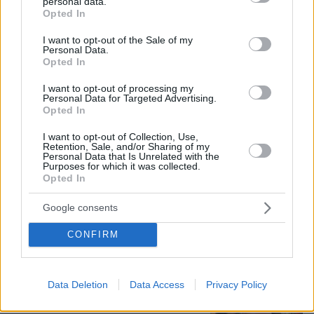
personal data.
grant or deny consent to Google and its third-party tags to
Opted In
use your data for below specified purposes in below Google
consent section.
I want to opt-out of the Sale of my
Personal Data.
Opted In
I want to opt-out of processing my
Personal Data for Targeted Advertising.
Opted In
I want to opt-out of Collection, Use,
Retention, Sale, and/or Sharing of my
Personal Data that Is Unrelated with the
09.08.2026, 10:51
Purposes for which it was collected.
Opted In
Ασθενής ξυλοκόπησε νοσηλεύτρια στα Επείγοντα
του Ερυθρού Σταυρού, την άρπαξε από τα μαλλιά
και τη χτύπησε σε πόρτες - Τι καταγγέλλει η
Google consents
ΠΟΕΔΗΝ
CONFIRM
Οι τελευταίες μέρες της 49χρονης
TikToker που διαγνώστηκε με
Data Deletion
Data Access
Privacy Policy
Αλτσχάιμερ και επέλεξε την ιατρικώς
υποβοηθούμενη αυτοκτονία