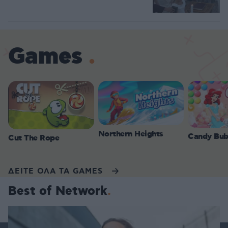
Games
Northern Heights
Candy Bub
Cut The Rope
ΔΕΙΤΕ ΟΛΑ ΤΑ GAMES
Best of Network