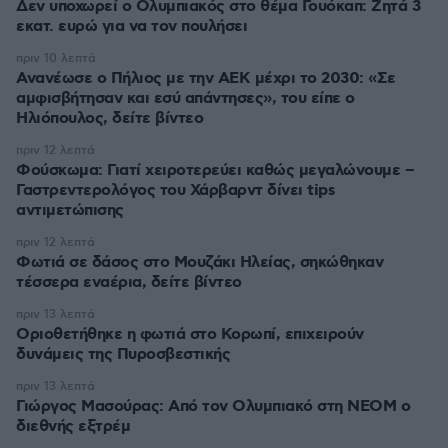
Δεν υποχωρεί ο Ολυμπιακός στο θέμα Γουόκαπ: Ζητά 3
εκατ. ευρώ για να τον πουλήσει
πριν 10 λεπτά
Ανανέωσε ο Πήλιος με την ΑΕΚ μέχρι το 2030: «Σε
αμφισβήτησαν και εσύ απάντησες», του είπε ο
Ηλιόπουλος, δείτε βίντεο
πριν 12 λεπτά
Φούσκωμα: Γιατί χειροτερεύει καθώς μεγαλώνουμε –
Γαστρεντερολόγος του Χάρβαρντ δίνει tips
αντιμετώπισης
πριν 12 λεπτά
Φωτιά σε δάσος στο Μουζάκι Ηλείας, σηκώθηκαν
τέσσερα εναέρια, δείτε βίντεο
πριν 13 λεπτά
Οριοθετήθηκε η φωτιά στο Κορωπί, επιχειρούν
δυνάμεις της Πυροσβεστικής
πριν 13 λεπτά
Γιώργος Μασούρας: Από τον Ολυμπιακό στη ΝΕΟΜ ο
διεθνής εξτρέμ