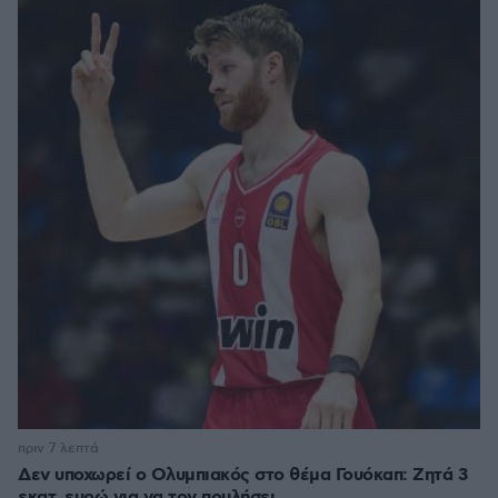
πριν 7 λεπτά
Δεν υποχωρεί ο Ολυμπιακός στο θέμα Γουόκαπ: Ζητά 3
εκατ. ευρώ για να τον πουλήσει