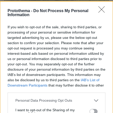
Protothema -
Do Not Process My Personal
Information
If you wish to opt-out of the sale, sharing to third parties, or
processing of your personal or sensitive information for
targeted advertising by us, please use the below opt-out
πριν 13 λεπτά
section to confirm your selection. Please note that after your
Οριοθετήθηκε η φωτιά στο Κορωπί, επιχειρούν
opt-out request is processed you may continue seeing
δυνάμεις της Πυροσβεστικής
interest-based ads based on personal information utilized by
us or personal information disclosed to third parties prior to
your opt-out. You may separately opt-out of the further
disclosure of your personal information by third parties on the
IAB’s list of downstream participants. This information may
also be disclosed by us to third parties on the
IAB’s List of
Downstream Participants
that may further disclose it to other
third parties.
Please note that this website/app uses one or more Google
Personal Data Processing Opt Outs
services and may gather and store information including but
not limited to your visit or usage behaviour. You may click to
I want to opt-out of the Sharing of my