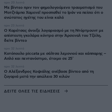
πριν 20 λεπτά
Με βίντεο πριν τον φημολογούμενο τραυματισμό του
Μοτζτάμπα Χαμενεΐ προσπαθεί το Ιράν να πείσει ότι ο
ανώτατος ηγέτης του είναι καλά
πριν 23 λεπτά
Ο Καρέτσας άνοιξε λογαριασμό με τη Ντόρτμουντ με
απίστευτη γκολάρα κόντρα στην Άρσεναλ του Τζόλη,
δείτε βίντεο
πριν 32 λεπτά
Κοτόπουλο piccata με σάλτσα λεμονιού και κάππαρης –
Απλό και πεντανόστιμο, έτοιμο σε 25′
πριν 32 λεπτά
Ο Αλέξανδρος Κοψιάλης ανέβασε βίντεο από τη
ζυγαριά μετά την απώλεια 30 κιλών
ΔΕΙΤΕ ΟΛΕΣ ΤΙΣ ΕΙΔΗΣΕΙΣ