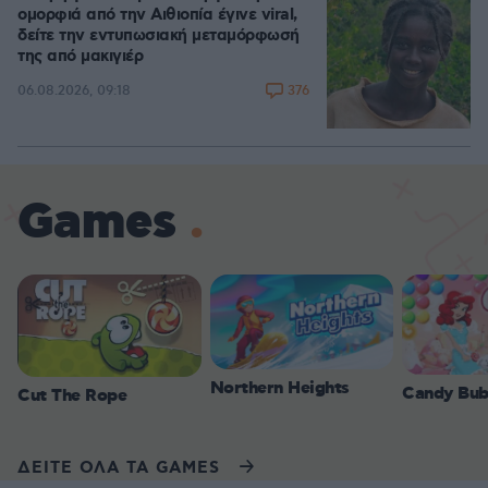
ομορφιά από την Αιθιοπία έγινε viral,
δείτε την εντυπωσιακή μεταμόρφωσή
της από μακιγιέρ
376
06.08.2026, 09:18
Games
Northern Heights
Candy Bub
Cut The Rope
ΔΕΙΤΕ ΟΛΑ ΤΑ GAMES