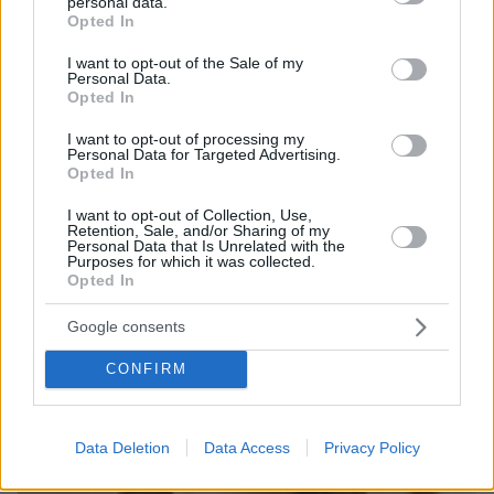
personal data.
grant or deny consent to Google and its third-party tags to
Opted In
use your data for below specified purposes in below Google
consent section.
I want to opt-out of the Sale of my
Personal Data.
20.06.2025, 10:30
Opted In
Ζαχαράκη: Την Πέμπτη 26 Ιουνίου η βαθμολογία των
Πανελλαδικών, τέλος Ιουλίου οι βάσεις
I want to opt-out of processing my
Personal Data for Targeted Advertising.
Opted In
Thema Insights
I want to opt-out of Collection, Use,
Retention, Sale, and/or Sharing of my
Personal Data that Is Unrelated with the
Purposes for which it was collected.
Opted In
Google consents
CONFIRM
Data Deletion
Data Access
Privacy Policy