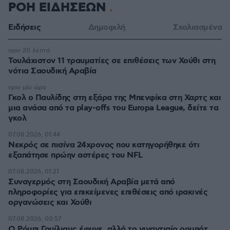
ΡΟΗ ΕΙΔΗΣΕΩΝ
Ειδήσεις
Δημοφιλή
Σχολιασμένα
πριν 20 λεπτά
Τουλάχιστον 11 τραυματίες σε επιθέσεις των Χούθι στη
νότια Σαουδική Αραβία
πριν μία ώρα
Γκολ ο Παυλίδης στη εξάρα της Μπενφίκα στη Χαρτς και
μια ανάσα από τα play-offs του Europa League, δείτε τα
γκολ
07.08.2026, 01:44
Νεκρός σε πισίνα 24χρονος που κατηγορήθηκε ότι
εξαπάτησε πρώην αστέρες του NFL
07.08.2026, 01:21
Συναγερμός στη Σαουδική Αραβία μετά από
πληροφορίες για επικείμενες επιθέσεις από ιρακινές
οργανώσεις και Χούθι
07.08.2026, 00:57
Ο Ρόμπι Γουίλιαμς έφυγε, αλλά το γιγαντιαίο ρομπότ