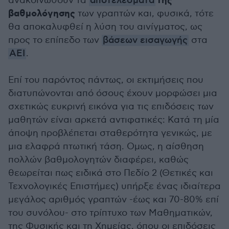
της
ανακοινωθούν τα
αποτελέσματα
βαθμολόγησης
των γραπτών και, φυσικά, τότε
θα αποκαλυφθεί η λύση του αινίγματος, ως
προς το επίπεδο των
βάσεων εισαγωγής
στα
ΑΕΙ
.
Επί του παρόντος πάντως, οι εκτιμήσεις που
διατυπώνονται από όσους έχουν μορφώσει μια
σχετικώς ευκρινή εικόνα για τις επιδόσεις των
μαθητών είναι αρκετά αντιφατικές: Κατά τη μία
άποψη προβλέπεται σταθερότητα γενικώς, με
μια ελαφρά πτωτική τάση. Ομως, η αίσθηση
πολλών βαθμολογητών διαφέρει, καθώς
θεωρείται πως ειδικά στο Πεδίο 2 (Θετικές και
Τεχνολογικές Επιστήμες) υπήρξε ένας ιδιαίτερα
μεγάλος αριθμός γραπτών -έως και 70-80% επί
του συνόλου- στο τρίπτυχο των Μαθηματικών,
της Φυσικής και τη Χημείας, όπου οι επιδόσεις