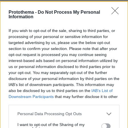
Protothema.gr
Protothema -
Do Not Process My Personal
Information
Σχετικά Άρθρα
If you wish to opt-out of the sale, sharing to third parties, or
processing of your personal or sensitive information for
targeted advertising by us, please use the below opt-out
section to confirm your selection. Please note that after your
opt-out request is processed you may continue seeing
interest-based ads based on personal information utilized by
us or personal information disclosed to third parties prior to
your opt-out. You may separately opt-out of the further
disclosure of your personal information by third parties on the
IAB’s list of downstream participants. This information may
also be disclosed by us to third parties on the
IAB’s List of
Downstream Participants
that may further disclose it to other
third parties.
Please note that this website/app uses one or more Google
Personal Data Processing Opt Outs
services and may gather and store information including but
not limited to your visit or usage behaviour. You may click to
I want to opt-out of the Sharing of my