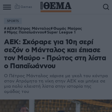
Games
SPORTS
Column
Column
ΑΕΚ
Πέτρος Μάνταλος
Θωμάς Μαύρος
1
2
Μίμης Παπαϊωάννου
Super League 1
AEK: Σκόραρε για 10η σερί
σεζόν ο Μάνταλος και έπιασε
τον Μαύρο - Πρώτος στη λίστα
ο Παπαϊωάννου
Ο Πέτρος Μάνταλος χάρισε με γκολ του κόντρα
στον Ατρόμητο τη νίκη στην ΑΕΚ και μπήκε σε
μια πολύ κλειστή λίστα στην ιστορία της
ομάδας του