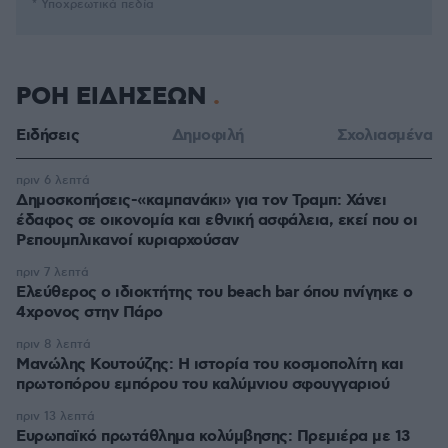
* Υποχρεωτικά πεδία
ΡΟΗ ΕΙΔΗΣΕΩΝ
Ειδήσεις
Δημοφιλή
Σχολιασμένα
πριν 6 λεπτά
Δημοσκοπήσεις-«καμπανάκι» για τον Τραμπ: Χάνει
έδαφος σε οικονομία και εθνική ασφάλεια, εκεί που οι
Ρεπουμπλικανοί κυριαρχούσαν
πριν 7 λεπτά
Ελεύθερος ο ιδιοκτήτης του beach bar όπου πνίγηκε ο
4χρονος στην Πάρο
πριν 8 λεπτά
Μανώλης Κουτούζης: Η ιστορία του κοσμοπολίτη και
πρωτοπόρου εμπόρου του καλύμνιου σφουγγαριού
πριν 13 λεπτά
Ευρωπαϊκό πρωτάθλημα κολύμβησης: Πρεμιέρα με 13