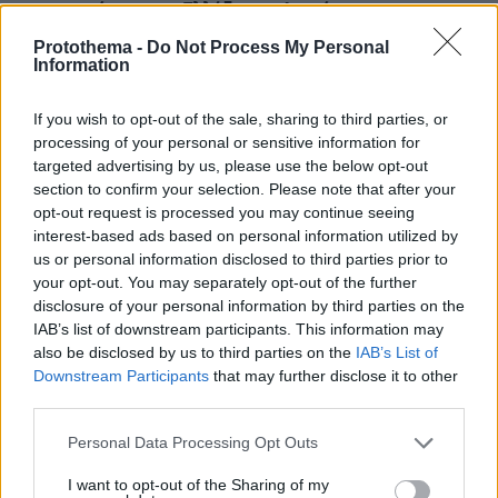
συμμετοχές για την Ελλάδα την Δευτέρα
πριν 18 λεπτά
Protothema -
Do Not Process My Personal
Information
Βραδινές λιγούρες; 4 υγιεινά σνακ για να δοκιμάσετε
πριν 18 λεπτά
If you wish to opt-out of the sale, sharing to third parties, or
Behind the scenes: Πώς οι αποκαλύψεις των παπαράτσι
processing of your personal or sensitive information for
επηρεάζουν την εμπειρία της αναμονής για μια ταινία
targeted advertising by us, please use the below opt-out
πριν 18 λεπτά
section to confirm your selection. Please note that after your
Βίντεο: Στις Μαλδίβες η Ιωάννα Τούνη μετά το
opt-out request is processed you may continue seeing
νοσοκομείο, η υποδοχή με μουσική
interest-based ads based on personal information utilized by
us or personal information disclosed to third parties prior to
πριν 25 λεπτά
your opt-out. You may separately opt-out of the further
Πολύ υψηλός κίνδυνος πυρκαγιάς, για αύριο Δευτέρα,
σε όλη την Κρήτη - Απαγόρευση κυκλοφορίας σε δάση
disclosure of your personal information by third parties on the
και φαράγγια
IAB’s list of downstream participants. This information may
also be disclosed by us to third parties on the
IAB’s List of
πριν 27 λεπτά
Downstream Participants
that may further disclose it to other
Αυτό που όλοι ζητούσαν επιστρέφει στα αυτοκίνητα
third parties.
πριν 27 λεπτά
Please note that this website/app uses one or more Google
Κορακάκη δέκα χρόνια μετά το χρυσό Ολυμπιακό
Personal Data Processing Opt Outs
services and may gather and store information including but
μετάλλιο: Θέλω η κόρη μου να είναι περήφανη για
not limited to your visit or usage behaviour. You may click to
I want to opt-out of the Sharing of my
εμένα όχι ως αθλήτρια, αλλά ως άνθρωπο