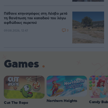
Πέθανε κτηνοτρόφος στη Λέσβο μετά
τη θανάτωση του κοπαδιού του λόγω
αφθώδους πυρετού
3
09.08.2026, 12:47
Games
Northern Heights
Candy Bub
Cut The Rope