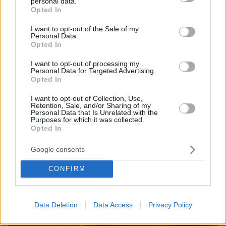
personal data.
grant or deny consent to Google and its third-party tags to
Opted In
use your data for below specified purposes in below Google
ΔΕΙΤΕ ΟΛΕΣ ΤΙΣ ΕΙΔΗΣΕΙΣ
consent section.
I want to opt-out of the Sale of my
Personal Data.
Opted In
I want to opt-out of processing my
ΤΑ ΠΙΟ ΔΗΜΟΦΙΛΗ
Personal Data for Targeted Advertising.
Opted In
I want to opt-out of Collection, Use,
Retention, Sale, and/or Sharing of my
Personal Data that Is Unrelated with the
Purposes for which it was collected.
Opted In
Google consents
CONFIRM
Data Deletion
Data Access
Privacy Policy