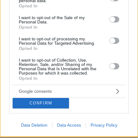
personal data.
grant or deny consent to Google and its third-party tags to
Opted In
use your data for below specified purposes in below Google
consent section.
I want to opt-out of the Sale of my
Personal Data.
Opted In
I want to opt-out of processing my
Personal Data for Targeted Advertising.
Opted In
I want to opt-out of Collection, Use,
Retention, Sale, and/or Sharing of my
Personal Data that Is Unrelated with the
Purposes for which it was collected.
Opted In
01.12.2025, 19:32
Google consents
ΑΕΚ: Ο Ελίασον φορτσάρει για την επιστροφή
CONFIRM
Θετικά νέα στην ΑΕΚ με τον Νίκλας Ελίασον που
είναι κοντά στο να επανέλθει μετά την επέμβαση -
Την Τρίτη η μαγνητική του Πέτρου Μάνταλου, όλα
καλά με τον Σταύρο Πήλιο
Data Deletion
Data Access
Privacy Policy