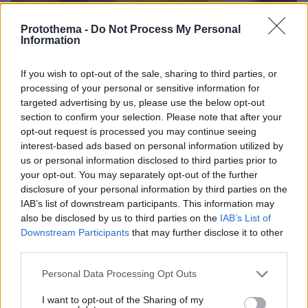
Protothema -
Do Not Process My Personal
Information
02.12.2025, 19:47
Ανακούφιση στην ΑΕΚ για Μάνταλο: Διάταση έδειξε η
If you wish to opt-out of the sale, sharing to third parties, or
μαγνητική, σύντομα η επιστροφή του στη δράση
processing of your personal or sensitive information for
targeted advertising by us, please use the below opt-out
Η μαγνητική του Πέτρου Μάνταλου έδειξε μόνο
section to confirm your selection. Please note that after your
διάταση στον ορθό μηριαίο του δεξιού ποδιού, μετά
opt-out request is processed you may continue seeing
την αναγκαστική αλλαγή στο ντέρμπι με τον
interest-based ads based on personal information utilized by
Παναθηναϊκό - Ο αρχηγός χάνει τον αγώνα
us or personal information disclosed to third parties prior to
Κυπέλλου με τον ΟΦΗ, αλλά η επιστροφή του
your opt-out. You may separately opt-out of the further
αναμένεται σύντομα
disclosure of your personal information by third parties on the
IAB’s list of downstream participants. This information may
also be disclosed by us to third parties on the
IAB’s List of
Downstream Participants
that may further disclose it to other
third parties.
Please note that this website/app uses one or more Google
Personal Data Processing Opt Outs
services and may gather and store information including but
not limited to your visit or usage behaviour. You may click to
I want to opt-out of the Sharing of my