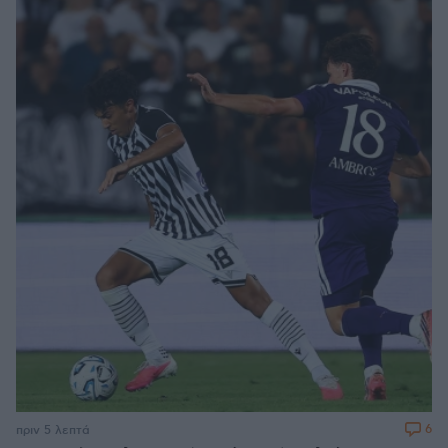
6
πριν 5 λεπτά