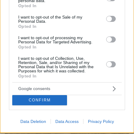
personal data.
grant or deny consent to Google and its third-party tags to
Opted In
use your data for below specified purposes in below Google
06.08.2026, 18:00
consent section.
Γιώργος Παράσχος: Χαμογελαστός, δίνει τη μάχη
I want to opt-out of the Sale of my
Personal Data.
του με τον καρκίνο, μπήκε στο νοσοκομείο για νέα
Opted In
θεραπεία
I want to opt-out of processing my
Personal Data for Targeted Advertising.
Opted In
I want to opt-out of Collection, Use,
Retention, Sale, and/or Sharing of my
Personal Data that Is Unrelated with the
Purposes for which it was collected.
Opted In
Google consents
CONFIRM
Data Deletion
Data Access
Privacy Policy