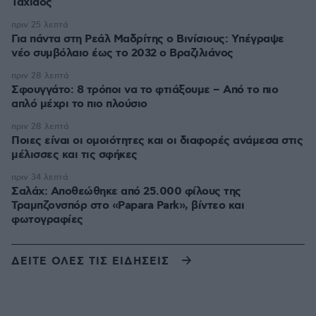
Ταχιάος
πριν 25 λεπτά
Για πάντα στη Ρεάλ Μαδρίτης ο Βινίσιους: Yπέγραψε
νέο συμβόλαιο έως το 2032 ο Βραζιλιάνος
πριν 28 λεπτά
Σφουγγάτο: 8 τρόποι να το φτιάξουμε – Από το πιο
απλό μέχρι το πιο πλούσιο
πριν 28 λεπτά
Ποιες είναι οι ομοιότητες και οι διαφορές ανάμεσα στις
μέλισσες και τις σφήκες
πριν 34 λεπτά
Σαλάχ: Αποθεώθηκε από 25.000 φίλους της
Τραμπζονσπόρ στο «Papara Park», βίντεο και
φωτογραφίες
ΔΕΙΤΕ ΟΛΕΣ ΤΙΣ ΕΙΔΗΣΕΙΣ