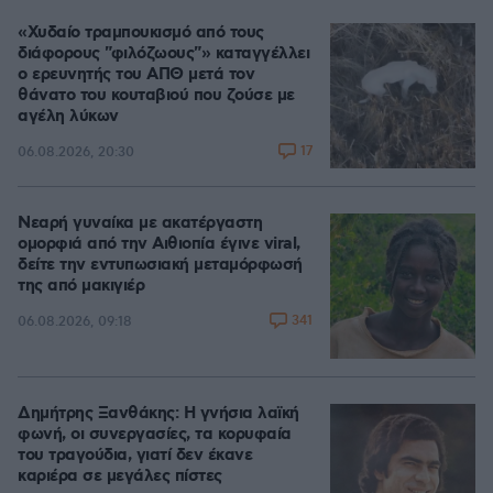
«Χυδαίο τραμπουκισμό από τους
διάφορους "φιλόζωους"» καταγγέλλει
ο ερευνητής του ΑΠΘ μετά τον
θάνατο του κουταβιού που ζούσε με
αγέλη λύκων
17
06.08.2026, 20:30
Νεαρή γυναίκα με ακατέργαστη
ομορφιά από την Αιθιοπία έγινε viral,
δείτε την εντυπωσιακή μεταμόρφωσή
της από μακιγιέρ
341
06.08.2026, 09:18
Δημήτρης Ξανθάκης: Η γνήσια λαϊκή
φωνή, οι συνεργασίες, τα κορυφαία
του τραγούδια, γιατί δεν έκανε
καριέρα σε μεγάλες πίστες