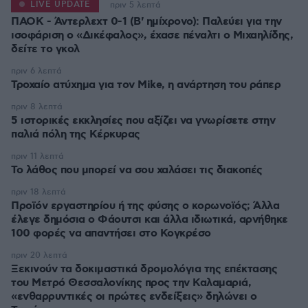
LIVE UPDATE
πριν 5 λεπτά
ΠΑΟΚ - Άντερλεχτ 0-1 (Β' ημίχρονο): Παλεύει για την
ισοφάριση ο «Δικέφαλος», έχασε πέναλτι ο Μιχαηλίδης,
πριν 6 λεπτά
Τροχαίο ατύχημα για τον Mike, η ανάρτηση του ράπερ
πριν 8 λεπτά
5 ιστορικές εκκλησίες που αξίζει να γνωρίσετε στην
παλιά πόλη της Κέρκυρας
πριν 11 λεπτά
Το λάθος που μπορεί να σου χαλάσει τις διακοπές
πριν 18 λεπτά
Προϊόν εργαστηρίου ή της φύσης ο κορωνοϊός; Άλλα
έλεγε δημόσια ο Φάουτσι και άλλα ιδιωτικά, αρνήθηκε
100 φορές να απαντήσει στο Κογκρέσο
πριν 20 λεπτά
Ξεκινούν τα δοκιμαστικά δρομολόγια της επέκτασης
του Μετρό Θεσσαλονίκης προς την Καλαμαριά,
«ενθαρρυντικές οι πρώτες ενδείξεις» δηλώνει ο