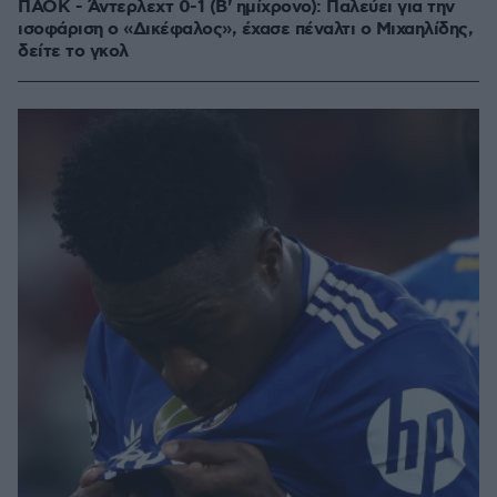
ΠΑΟΚ - Άντερλεχτ 0-1 (Β' ημίχρονο): Παλεύει για την
ισοφάριση ο «Δικέφαλος», έχασε πέναλτι ο Μιχαηλίδης,
δείτε το γκολ