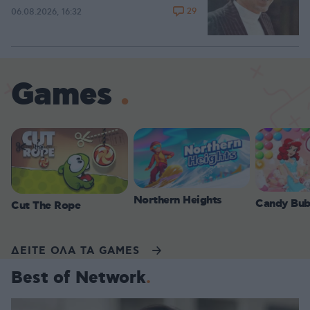
29
06.08.2026, 16:32
Games
Northern Heights
Candy Bub
Cut The Rope
ΔΕΙΤΕ ΟΛΑ ΤΑ GAMES
Best of Network