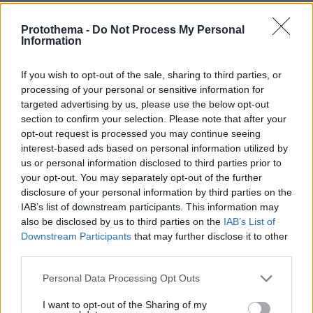
ΤΑ ΠΙΟ ΔΗΜΟΦΙΛΗ
Protothema -
Do Not Process My Personal
Information
If you wish to opt-out of the sale, sharing to third parties, or
processing of your personal or sensitive information for
targeted advertising by us, please use the below opt-out
section to confirm your selection. Please note that after your
opt-out request is processed you may continue seeing
interest-based ads based on personal information utilized by
us or personal information disclosed to third parties prior to
your opt-out. You may separately opt-out of the further
disclosure of your personal information by third parties on the
IAB’s list of downstream participants. This information may
also be disclosed by us to third parties on the
IAB’s List of
Downstream Participants
that may further disclose it to other
third parties.
Please note that this website/app uses one or more Google
Personal Data Processing Opt Outs
services and may gather and store information including but
not limited to your visit or usage behaviour. You may click to
I want to opt-out of the Sharing of my