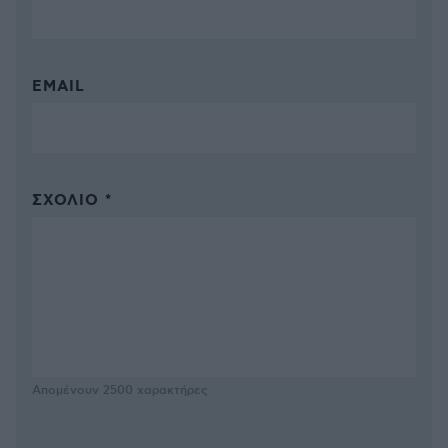
EMAIL
ΣΧΌΛΙΟ *
Απομένουν
2500
χαρακτήρες