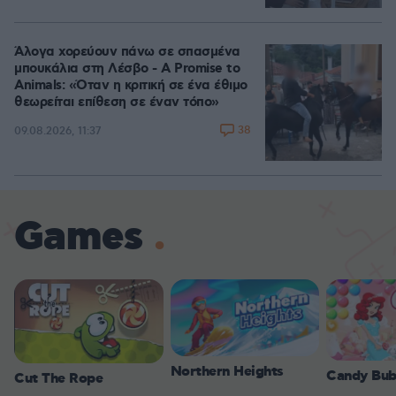
Άλογα χορεύουν πάνω σε σπασμένα
μπουκάλια στη Λέσβο - A Promise to
Animals: «Όταν η κριτική σε ένα έθιμο
θεωρείται επίθεση σε έναν τόπο»
38
09.08.2026, 11:37
Games
Northern Heights
Candy Bub
Cut The Rope