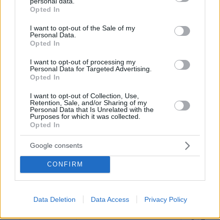
personal data.
grant or deny consent to Google and its third-party tags to
Opted In
use your data for below specified purposes in below Google
consent section.
I want to opt-out of the Sale of my
Personal Data.
Opted In
I want to opt-out of processing my
Personal Data for Targeted Advertising.
Opted In
I want to opt-out of Collection, Use,
Retention, Sale, and/or Sharing of my
Personal Data that Is Unrelated with the
Purposes for which it was collected.
Opted In
Google consents
CONFIRM
Loaded
:
100.00%
Data Deletion
Data Access
Privacy Policy
09.08.2026, 12:09
Νέα ανάφλεξη στη Μέση Ανατολή: Οι Χούθι