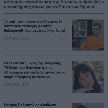
χτύπησαν εγκατάσταση της Aramco, το Ιράν βάζει
πιο σκληρούς όρους για τα Στενά του Ορμούζ
Το σπίτι του τρόμου στο Άινταχο: Η
νύχτα που τέσσερις φοιτητές
δολοφονήθηκαν μέσα σε λίγα λεπτά
25
09.08.2026, 08:33
Οι τελευταίες μέρες της 49χρονης
TikToker που διαγνώστηκε με
Αλτσχάιμερ και επέλεξε την ιατρικώς
υποβοηθούμενη αυτοκτονία
09.08.2026, 12:07
Νεαρός Παλαιστίνιος κλείδωσε