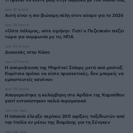
Τι πρέπει να έχετε μαζί στην παραλία με τον σκύλο σας
πριν 21 λεπτά
Αυτή είναι η πιο βιώσιμη πόλη στον κόσμο για το 2026
πριν 26 λεπτά
«Ούτε πόλεμος, ούτε ειρήνη»: Γιατί ο Πεζεσκιάν πιέζει
τώρα για συμφωνία με τις ΗΠΑ
πριν 26 λεπτά
Διακοπές στην Κάσο
πριν 37 λεπτά
Η απογοήτευση της Μπρίτνεϊ Σπίαρς μετά από μπότοξ:
Κορίτσια πρέπει να είστε προσεκτικές, δεν μπορείς να
εμπιστευτείς κανέναν
πριν 39 λεπτά
Απαγορεύτηκε η κολύμβηση στο Αρδάνι της Καρπάθου
γιατί εντοπίστηκαν παλιά πυρομαχικά
πριν μία ώρα
Η Ισπανία έλεγξε περίπου 200 αφίξεις ταξιδιωτών από
την Ιταλία εν μέσω της διαμάχης για τη Σένγκεν
πριν μία ώρα