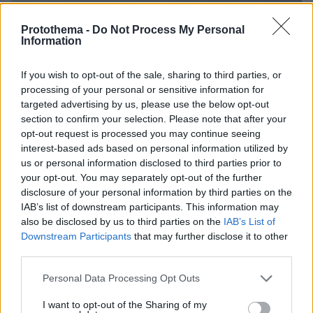
Protothema -
Do Not Process My Personal
Information
If you wish to opt-out of the sale, sharing to third parties, or
processing of your personal or sensitive information for
targeted advertising by us, please use the below opt-out
section to confirm your selection. Please note that after your
opt-out request is processed you may continue seeing
interest-based ads based on personal information utilized by
us or personal information disclosed to third parties prior to
your opt-out. You may separately opt-out of the further
disclosure of your personal information by third parties on the
IAB’s list of downstream participants. This information may
Loaded
:
also be disclosed by us to third parties on the
IAB’s List of
100.00%
09.08.2026, 11:17
Downstream Participants
that may further disclose it to other
Ελικόπτερο «πάρκαρε» στο Σαρακήνικο για να
third parties.
κάνουν μπάνιο οι επιβάτες του, δείτε βίντεο
Please note that this website/app uses one or more Google
Personal Data Processing Opt Outs
services and may gather and store information including but
not limited to your visit or usage behaviour. You may click to
I want to opt-out of the Sharing of my