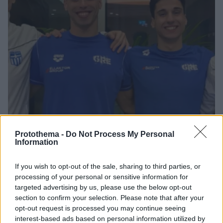
Protothema -
Do Not Process My Personal
Information
20.06.2024, 21:25
Χάλκινο μετάλλιο στα 4χ100μ ελεύθερο ανδρών η
If you wish to opt-out of the sale, sharing to third parties, or
Ελλάδα στο Ευρωπαϊκό πρωτάθλημα κολύμβησης -
processing of your personal or sensitive information for
Βίντεο
targeted advertising by us, please use the below opt-out
Ο Απόστολος Χρήστου, ο Στέργιος Μπίλας, ο
section to confirm your selection. Please note that after your
Κριστιάν Γκολομέεβ και ο Ανδρέας Βαζαίος έδωσαν
opt-out request is processed you may continue seeing
interest-based ads based on personal information utilized by
μάχη μέχρι το τέλος και τερμάτισαν σε 3:13.73, πίσω