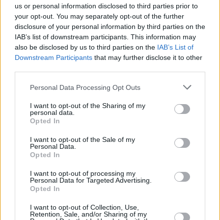
us or personal information disclosed to third parties prior to
από τη Σερβία (3:12.90) και την Πολωνία (3:13.25)
your opt-out. You may separately opt-out of the further
disclosure of your personal information by third parties on the
IAB’s list of downstream participants. This information may
also be disclosed by us to third parties on the
IAB’s List of
Downstream Participants
that may further disclose it to other
third parties.
Please note that this website/app uses one or more Google
Personal Data Processing Opt Outs
services and may gather and store information including but
not limited to your visit or usage behaviour. You may click to
I want to opt-out of the Sharing of my
personal data.
grant or deny consent to Google and its third-party tags to
Opted In
use your data for below specified purposes in below Google
consent section.
I want to opt-out of the Sale of my
Personal Data.
Opted In
I want to opt-out of processing my
Personal Data for Targeted Advertising.
Opted In
I want to opt-out of Collection, Use,
Retention, Sale, and/or Sharing of my