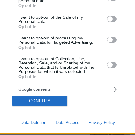
personal data.
grant or deny consent to Google and its third-party tags to
Σε 57χρονη γυναίκα ανήκει η σορός
Opted In
use your data for below specified purposes in below Google
στον Λυκαβηττό, από πτώση ο
consent section.
θάνατος
I want to opt-out of the Sale of my
Personal Data.
38
08.08.2026, 15:07
Opted In
I want to opt-out of processing my
Personal Data for Targeted Advertising.
Opted In
Συνετρίβη πυροσβεστικό ελικόπτερο
I want to opt-out of Collection, Use,
ενώ επιχειρούσε σε μεγάλη δασική
Retention, Sale, and/or Sharing of my
Personal Data that Is Unrelated with the
πυρκαγιά στη Γιούτα
Purposes for which it was collected.
Opted In
08.08.2026, 09:34
Google consents
CONFIRM
Προήχθη σε Αστυνόμο Α' η
Κωνσταντία Δημογλίδου
Data Deletion
Data Access
Privacy Policy
20
08.08.2026, 14:57