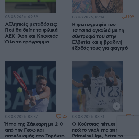
08.08.2026, 09:39
109
08.08.2026, 09:14
Αθλητικές μεταδόσεις:
Η φωτογραφία του
Πού θα δείτε τα φιλικά
Τσιτσιπά αγκαλιά με τη
ΑΕΚ, Άρη και Κηφισιάς -
σύντροφό του στην
Όλο το πρόγραμμα
Ελβετία και η βραδινή
έξοδός τους για φαγητό
25
1
08.08.2026, 03:37
08.08.2026, 03:31
Ήττα της Σάκκαρη με 2-0
Ο Κούτσιας πέτυχε το
από την Γκοφ και
πρώτο γκολ της φετινής
αποκλεισμός στο Τορόντο
Primeira Liga, δείτε το