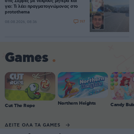
στις Σέρρες με νεκρούς μητέρα και
γιο: Τι λέει πραγματογνώμονας στο
protothema
197
08.08.2026, 08:36
Games
Northern Heights
Candy Bub
Cut The Rope
ΔΕΙΤΕ ΟΛΑ ΤΑ GAMES