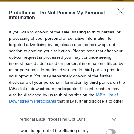
Protothema -
Do Not Process My Personal
Information
If you wish to opt-out of the sale, sharing to third parties, or
processing of your personal or sensitive information for
targeted advertising by us, please use the below opt-out
section to confirm your selection. Please note that after your
opt-out request is processed you may continue seeing
interest-based ads based on personal information utilized by
us or personal information disclosed to third parties prior to
your opt-out. You may separately opt-out of the further
disclosure of your personal information by third parties on the
IAB’s list of downstream participants. This information may
also be disclosed by us to third parties on the
IAB’s List of
Downstream Participants
that may further disclose it to other
08.08.2026, 10:26
third parties.
Τι έγραφαν οι ξένοι ανταποκριτές σε
Please note that this website/app uses one or more Google
Personal Data Processing Opt Outs
τηλεγραφήματά τους από τη Μικρά Ασία το 1921
services and may gather and store information including but
not limited to your visit or usage behaviour. You may click to
I want to opt-out of the Sharing of my