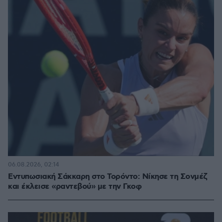
06.08.2026, 02:14
Εντυπωσιακή Σάκκαρη στο Τορόντο: Νίκησε τη Σονμέζ
και έκλεισε «ραντεβού» με την Γκοφ