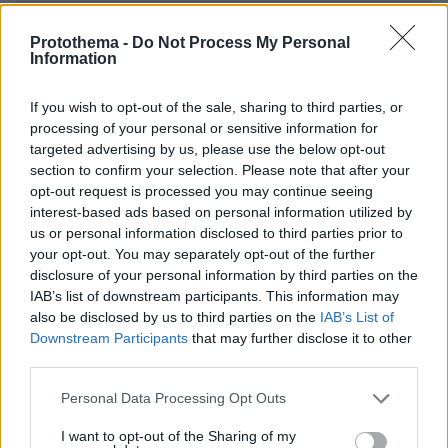
Γαλλική σφραγίδα στο καλώδιο
Protothema -
Do Not Process My Personal
Ελλάδας – Κύπρου, με ποσοστό πάνω
Information
από 50% μπαίνει η Meridiam
149
05.08.2026, 14:41
If you wish to opt-out of the sale, sharing to third parties, or
processing of your personal or sensitive information for
targeted advertising by us, please use the below opt-out
section to confirm your selection. Please note that after your
opt-out request is processed you may continue seeing
Financial Times: Η Ελλάδα
interest-based ads based on personal information utilized by
επιστρατεύει το Διάστημα στη μάχη
us or personal information disclosed to third parties prior to
κατά των πυρκαγιών
your opt-out. You may separately opt-out of the further
disclosure of your personal information by third parties on the
4
05.08.2026, 13:42
IAB’s list of downstream participants. This information may
also be disclosed by us to third parties on the
IAB’s List of
Downstream Participants
that may further disclose it to other
third parties.
Γεωργιάδης για τα «πράσινα
Please note that this website/app uses one or more Google
σπιτάκια»: Η γραμματέας Διαφάνειας
Personal Data Processing Opt Outs
services and may gather and store information including but
του ΠΑΣΟΚ έκρινε ότι όλα έγιναν
not limited to your visit or usage behaviour. You may click to
I want to opt-out of the Sharing of my
σύννομα - «Δεν είναι πόρισμα η