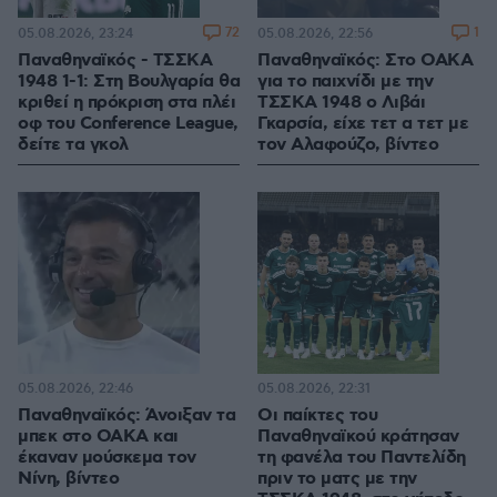
72
1
05.08.2026, 23:24
05.08.2026, 22:56
Παναθηναϊκός - ΤΣΣΚΑ
Παναθηναϊκός: Στο ΟΑΚΑ
1948 1-1: Στη Βουλγαρία θα
για το παιχνίδι με την
κριθεί η πρόκριση στα πλέι
ΤΣΣΚΑ 1948 ο Λιβάι
οφ του Conference League,
Γκαρσία, είχε τετ α τετ με
δείτε τα γκολ
τον Αλαφούζο, βίντεο
05.08.2026, 22:46
05.08.2026, 22:31
Παναθηναϊκός: Άνοιξαν τα
Οι παίκτες του
μπεκ στο ΟΑΚΑ και
Παναθηναϊκού κράτησαν
έκαναν μούσκεμα τον
τη φανέλα του Παντελίδη
Νίνη, βίντεο
πριν το ματς με την