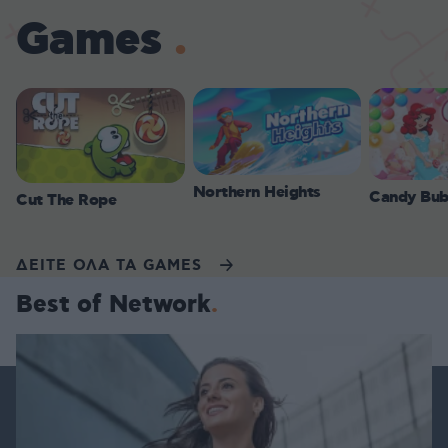
Games
Northern Heights
Candy Bub
Cut The Rope
ΔΕΙΤΕ ΟΛΑ ΤΑ GAMES
Best of Network