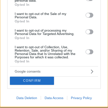
personal data.
γνωμοδότηση» απαντά η ίδια
grant or deny consent to Google and its third-party tags to
Opted In
use your data for below specified purposes in below Google
40
05.08.2026, 18:55
consent section.
I want to opt-out of the Sale of my
Personal Data.
Opted In
Στην Αθήνα ο Μίλαν Βιτάλις, για να
τελειώσει τη μεταγραφή του στην
I want to opt-out of processing my
Personal Data for Targeted Advertising.
ΑΕΚ
Opted In
04.08.2026, 23:28
I want to opt-out of Collection, Use,
Retention, Sale, and/or Sharing of my
Personal Data that Is Unrelated with the
Purposes for which it was collected.
Opted In
Αρχίζουν κοινές περιπολίες Ιταλών και
Ελλήνων αστυνομικών στο κέντρο της
Google consents
Αθήνας και της Ρώμης
CONFIRM
5
05.08.2026, 13:50
Data Deletion
Data Access
Privacy Policy