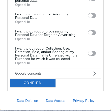
personal data.
πριν 18 λεπτά
grant or deny consent to Google and its third-party tags to
Opted In
Φωτιά στο Λασίθι, κοντά στον οικισμό Καρύδι, 112 για
use your data for below specified purposes in below Google
ετοιμότητα
consent section.
I want to opt-out of the Sale of my
Personal Data.
πριν 19 λεπτά
Opted In
Ο Κριστιάνο Ρονάλντο φωτογραφήθηκε με τα πολυτελή
αυτοκίνητά του: «Τα παιχνίδια μου» έγραψε για τις
I want to opt-out of processing my
Ferrari, τις McLaren, τις Mercedes και τις Bugatti
Personal Data for Targeted Advertising.
Opted In
ΑΝΝΑ ΔΙΑΜΑΝΤΟΠΟΥΛΟΥ
πριν 25 λεπτά
I want to opt-out of Collection, Use,
Ψευδής τίτλος. Κατασκευασμένη φωτογραφία. Είδηση;
Retention, Sale, and/or Sharing of my
Personal Data that Is Unrelated with the
Purposes for which it was collected.
πριν 31 λεπτά
Opted In
Οικογενειακό δράμα στις ΗΠΑ: Πατέρας βρέθηκε
νεκρός με τις δύο κόρες του λίγες ώρες μετά το
Google consents
δικαστήριο για διαζύγιο με τη μητέρα τους
πριν 41 λεπτά
CONFIRM
Εν ψυχρώ δολοφονία ζευγαριού σε μπαρ στην
Κολομβία: Η γυναίκα προσπάθησε να προστατεύσει τον
άνδρα της, ήταν γονείς 6χρονου κοριτσιού, δείτε βίντεο
Data Deletion
Data Access
Privacy Policy
πριν μία ώρα
H Αποστολία Ζώη φωτογραφίζεται στην παραλία