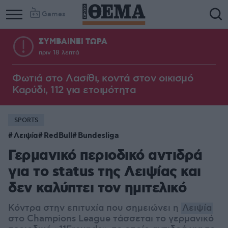
Games
ΣΥΜΒΑΙΝΕΙ ΤΩΡΑ
πριν 18 λεπτά
Φωτιά στο Λασίθι, κοντά στον οικισμό
Καρύδι, 112 για ετοιμότητα
SPORTS
Λειψία
RedBull
Bundesliga
Γερμανικό περιοδικό αντιδρά
για το status της Λειψίας και
δεν καλύπτει τον ημιτελικό
Κόντρα στην επιτυχία που σημειώνει η
Λειψία
στο Champions League τάσσεται το γερμανικό