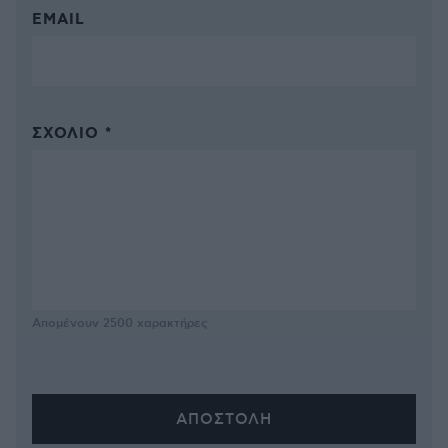
EMAIL
ΣΧΌΛΙΟ *
Απομένουν
2500
χαρακτήρες