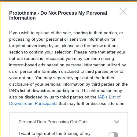
Protothema -
Do Not Process My Personal
* Υποχρεωτικά πεδία
Information
If you wish to opt-out of the sale, sharing to third parties, or
ΡΟΗ ΕΙΔΗΣΕΩΝ
processing of your personal or sensitive information for
targeted advertising by us, please use the below opt-out
section to confirm your selection. Please note that after your
Ειδήσεις
Δημοφιλή
Σχολιασμένα
opt-out request is processed you may continue seeing
interest-based ads based on personal information utilized by
πριν 5 λεπτά
us or personal information disclosed to third parties prior to
Νέα καρφιά Αυγερινού για την Καρυστιανού: Kάποιοι
your opt-out. You may separately opt-out of the further
ονειρεύονται βουλευτικά έδρανα και συνωμοσίες, η
disclosure of your personal information by third parties on the
δημοκρατία θα τους χαλάσει το όνειρο
IAB’s list of downstream participants. This information may
πριν 6 λεπτά
also be disclosed by us to third parties on the
IAB’s List of
Το παρεξηγημένο αιθέριο έλαιο που κρατά μακριά τα
Downstream Participants
that may further disclose it to other
κουνούπια για 3 ώρες
third parties.
πριν 7 λεπτά
Please note that this website/app uses one or more Google
Personal Data Processing Opt Outs
Η ντομάτα στο μικροσκόπιο: Τι συμβαίνει όταν την
services and may gather and store information including but
αλατίζουμε;
not limited to your visit or usage behaviour. You may click to
I want to opt-out of the Sharing of my