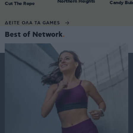
Northern Heights
Candy Bub
Cut The Rope
ΔΕΙΤΕ ΟΛΑ ΤΑ GAMES
Best of Network