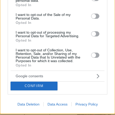
personal data.
grant or deny consent to Google and its third-party tags to
Opted In
use your data for below specified purposes in below Google
Δημήτρης Ξανθάκης: Η γνήσια λαϊκή
consent section.
φωνή, οι συνεργασίες, τα κορυφαία
I want to opt-out of the Sale of my
Personal Data.
του τραγούδια, γιατί δεν έκανε
Opted In
καριέρα σε μεγάλες πίστες
I want to opt-out of processing my
18
06.08.2026, 16:32
Personal Data for Targeted Advertising.
Opted In
I want to opt-out of Collection, Use,
Retention, Sale, and/or Sharing of my
55χρονος στην Κρήτη πείσθηκε ότι
Personal Data that Is Unrelated with the
ιστοσελίδα θα του εξασφάλιζε
Purposes for which it was collected.
αποδόσεις σε μετοχές και έχασε
Opted In
€100.000
Google consents
65
06.08.2026, 11:01
CONFIRM
Μυστήριο με το ραντεβού Πεζεσκιάν -
Χαμενεΐ στην Τεχεράνη: Βρέθηκαν σε
Data Deletion
Data Access
Privacy Policy
ένα σκοτεινό αυτοκίνητο, άκουγαν,
αλλά δεν έβλεπαν ο ένας τον άλλο