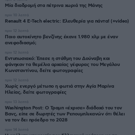
Μία διαδρομή στα πέτρινα χωριά της Μάνης
πριν 10 λεπτά
Renault 4 E-Tech electric: Ελευθερία για πάντα! (+video)
πριν 12 λεπτά
Ποιο αυτοκίνητο βενζίνης έκανε 1.980 χλμ με έναν
ανεφοδιασμό;
πριν 12 λεπτά
Εντυπωσιακό: Έπεσε η στάθμη του Δούναβη και
φάνηκαν τα θεμέλια αρχαίας γέφυρας του Μεγάλου
Κωνσταντίνου, δείτε φωτογραφίες
πριν 12 λεπτά
Χωρίς ενεργό μέτωπο η φωτιά στην Aγία Μαρίνα
Ηλείας, δείτε φωτογραφίες
πριν 13 λεπτά
Washington Post: Ο Τραμπ «έχρισε» διάδοχό του τον
Βανς, είπε σε δωρητές των Ρεπουμπλικανών ότι θέλει
να τον δει πρόεδρο το 2028
πριν 14 λεπτά