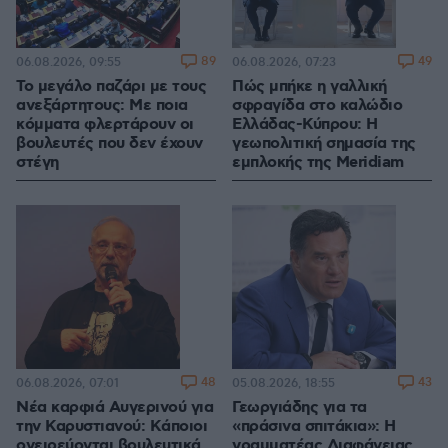
89
49
06.08.2026, 09:55
06.08.2026, 07:23
Το μεγάλο παζάρι με τους
Πώς μπήκε η γαλλική
ανεξάρτητους: Με ποια
σφραγίδα στο καλώδιο
κόμματα φλερτάρουν οι
Ελλάδας-Κύπρου: Η
βουλευτές που δεν έχουν
γεωπολιτική σημασία της
στέγη
εμπλοκής της Meridiam
48
43
06.08.2026, 07:01
05.08.2026, 18:55
Νέα καρφιά Αυγερινού για
Γεωργιάδης για τα
την Καρυστιανού: Kάποιοι
«πράσινα σπιτάκια»: Η
ονειρεύονται βουλευτικά
γραμματέας Διαφάνειας