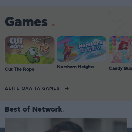
Games
Northern Heights
Candy Bub
Cut The Rope
ΔΕΙΤΕ ΟΛΑ ΤΑ GAMES
Best of Network