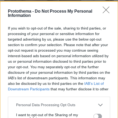
Protothema -
Do Not Process My Personal
Information
If you wish to opt-out of the sale, sharing to third parties, or
processing of your personal or sensitive information for
targeted advertising by us, please use the below opt-out
section to confirm your selection. Please note that after your
06.08.2026, 12:32
opt-out request is processed you may continue seeing
Η αποκαλυπτική κατάθεση της συζύγου του
interest-based ads based on personal information utilized by
Αφγανού: Πώς γνωρίσαμε τη Λίσα, γιατί
us or personal information disclosed to third parties prior to
υποψιάστηκα ότι ήταν το πτώμα στη βαλίτσα
your opt-out. You may separately opt-out of the further
disclosure of your personal information by third parties on the
IAB’s list of downstream participants. This information may
Νεαρή γυναίκα με ακατέργαστη
also be disclosed by us to third parties on the
IAB’s List of
ομορφιά από την Αιθιοπία έγινε viral,
Downstream Participants
that may further disclose it to other
δείτε την εντυπωσιακή μεταμόρφωσή
third parties.
της από μακιγιέρ
Please note that this website/app uses one or more Google
Personal Data Processing Opt Outs
254
06.08.2026, 09:18
services and may gather and store information including but
not limited to your visit or usage behaviour. You may click to
I want to opt-out of the Sharing of my