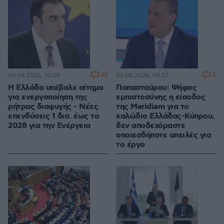
65
2
06.08.2026, 10:59
06.08.2026, 09:57
Η Ελλάδα υπέβαλε αίτημα
Παπασταύρου: Ψήφος
για ενεργοποίηση της
εμπιστοσύνης η είσοδος
ρήτρας διαφυγής - Νέες
της Meridiam για το
επενδύσεις 1 δισ. έως το
καλώδιο Ελλάδας-Κύπρου,
2028 για την Ενέργεια
δεν αποδεχόμαστε
οποιεσδήποτε απειλές για
το έργο