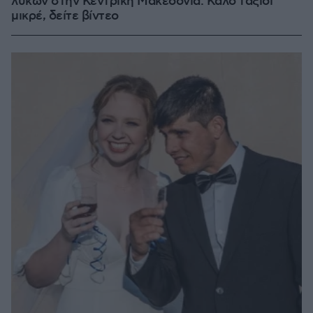
λύκων στην Κεντρική Μακεδονία: Καλό ταξίδι
μικρέ, δείτε βίντεο