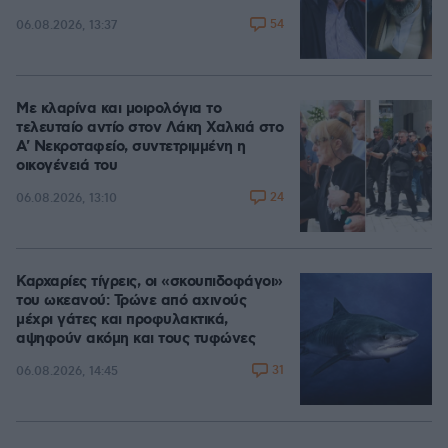
54
06.08.2026, 13:37
Με κλαρίνα και μοιρολόγια το
τελευταίο αντίο στον Λάκη Χαλκιά στο
A' Νεκροταφείο, συντετριμμένη η
οικογένειά του
24
06.08.2026, 13:10
Καρχαρίες τίγρεις, οι «σκουπιδοφάγοι»
του ωκεανού: Τρώνε από αχινούς
μέχρι γάτες και προφυλακτικά,
αψηφούν ακόμη και τους τυφώνες
31
06.08.2026, 14:45