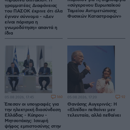
«πράσινα σπιτάκια»: Η
«σύγχρονου Ευρωπαϊκού
γραμματέας Διαφάνειας
Ταμείου Αντιμετώπισης
του ΠΑΣΟΚ έκρινε ότι όλα
Φυσικών Καταστροφών»
έγιναν σύννομα - «Δεν
είναι πόρισμα η
γνωμοδότηση» απαντά η
ίδια
160
92
05.08.2026, 17:45
05.08.2026, 17:20
Έπεσαν οι υπογραφές για
Θανάσης Αυγερινός: Η
την ηλεκτρική διασύνδεση
«Ελπίδα» πεθαίνει μεν
Ελλάδας - Κύπρου -
τελευταία, αλλά πεθαίνει
Μητσοτάκης: Ισχυρή
ψήφος εμπιστοσύνης στην