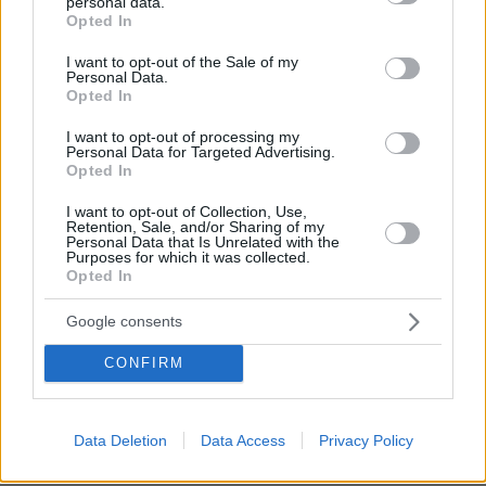
personal data.
€100.000
grant or deny consent to Google and its third-party tags to
Opted In
use your data for below specified purposes in below Google
77
06.08.2026, 11:01
consent section.
I want to opt-out of the Sale of my
Personal Data.
Opted In
I want to opt-out of processing my
Personal Data for Targeted Advertising.
Opted In
Games
I want to opt-out of Collection, Use,
Retention, Sale, and/or Sharing of my
Personal Data that Is Unrelated with the
Purposes for which it was collected.
Opted In
Google consents
CONFIRM
Northern Heights
Candy Bub
Cut The Rope
Data Deletion
Data Access
Privacy Policy
ΔΕΙΤΕ ΟΛΑ ΤΑ GAMES