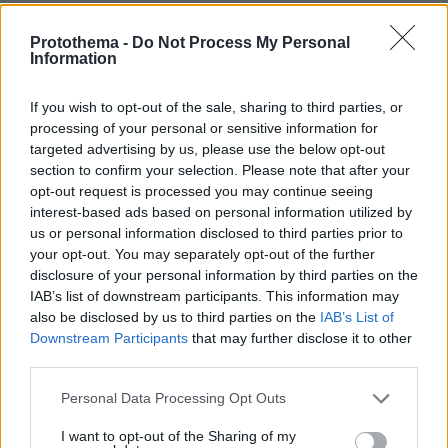
Protothema -
Do Not Process My Personal
Πέθανε το άσπρο κουτάβι που
Information
συμβίωνε με αγέλη λύκων στην
Κεντρική Μακεδονία: Καλό ταξίδι
μικρέ, δείτε βίντεο
If you wish to opt-out of the sale, sharing to third parties, or
processing of your personal or sensitive information for
144
06.08.2026, 16:39
targeted advertising by us, please use the below opt-out
section to confirm your selection. Please note that after your
opt-out request is processed you may continue seeing
interest-based ads based on personal information utilized by
Δημήτρης Ξανθάκης: Η γνήσια λαϊκή
us or personal information disclosed to third parties prior to
φωνή, οι συνεργασίες, τα κορυφαία
your opt-out. You may separately opt-out of the further
του τραγούδια, γιατί δεν έκανε
disclosure of your personal information by third parties on the
καριέρα σε μεγάλες πίστες
IAB’s list of downstream participants. This information may
27
06.08.2026, 16:32
also be disclosed by us to third parties on the
IAB’s List of
Downstream Participants
that may further disclose it to other
third parties.
55χρονος στην Κρήτη πείσθηκε ότι
Please note that this website/app uses one or more Google
Personal Data Processing Opt Outs
ιστοσελίδα θα του εξασφάλιζε
services and may gather and store information including but
αποδόσεις σε μετοχές και έχασε
not limited to your visit or usage behaviour. You may click to
I want to opt-out of the Sharing of my