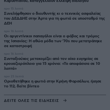
Καρυστιανού, καταγγέλλουν έλλειψη διαλόγου
πριν 15 λεπτά
Συνελήφθησαν ο διευθυντής κι ο τεχνικός ασφαλείας
του ΔΕΔΔΗΕ στην Άρτα για τη φωτιά σε υποσταθμό της
ΔΕΗ
πριν 16 λεπτά
Οι αργεντίνικοι παπαγάλοι είναι ο φόβος και τρόμος
της Ισπανίας: Η αθώα μόδα των '70s που μετατράπηκε
σε καταστροφή
πριν 16 λεπτά
Συνταξιούχος μετακομίζει από τον οίκο ευγηρίας σε
κρουαζιερόπλοιο για 15 χρόνια: «Το αποφάσισα σε 10
λεπτά»
πριν 23 λεπτά
Οριοθετήθηκε η φωτιά στην Κρήνη Φαρσάλων, ήχησε
το 112, δείτε βίντεο
ΔΕΙΤΕ ΟΛΕΣ ΤΙΣ ΕΙΔΗΣΕΙΣ