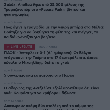
Σαλάχ: Αποθεώθηκε από 25.000 φίλους της
Τραμπζονσπόρ στο «Papara Park», βίντεο και
φωτογραφίες
πριν 5 λεπτά
Πώς έγινε η τραγωδία με την νεκρή μητέρα στα Μάλια:
Βούτηξε για να βοηθήσει τη φίλη της και πνίγηκε, τα
παιδιά φώναζαν για βοήθεια
LIVE UPDATE
πριν 7 λεπτά
ΠΑΟΚ - Άντερλεχτ 0-1 (Α΄ ημίχρονο): Οι Βέλγοι
«πάγωσαν» την Τούμπα στα 17 δευτερόλεπτα, έχασε
πριν 9 λεπτά
5 συναρπαστικά εστιατόρια στο Παρίσι
πριν 9 λεπτά
Ο αδερφός της Αντζελίνα Τζολί αποκάλυψε ότι είναι
γκέι: Κουράστηκα να κρύβομαι, δήλωσε
πριν 13 λεπτά
Αποχωρούν ακόμη δύο στελέχη από το κόμμα της